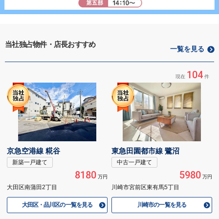
当社独占物件・店長おすすめ
一覧を見る
104
現在
件
京急空港線 糀谷
東急田園都市線 鷺沼
新築一戸建て
中古一戸建て
8180
5980
万円
万円
大田区南蒲田2丁目
川崎市宮前区東有馬5丁目
大田区・品川区の一覧を見る
川崎市の一覧を見る