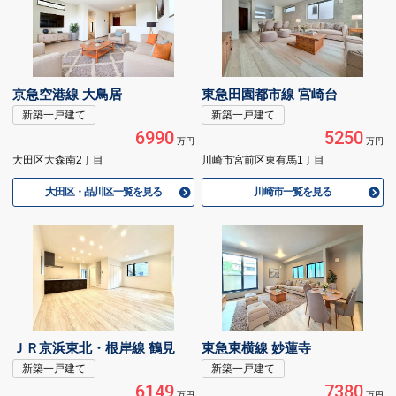
京急空港線 大鳥居
東急田園都市線 宮崎台
新築一戸建て
新築一戸建て
6990
5250
万円
万円
大田区大森南2丁目
川崎市宮前区東有馬1丁目
大田区・品川区一覧を見る
川崎市一覧を見る
ＪＲ京浜東北・根岸線 鶴見
東急東横線 妙蓮寺
新築一戸建て
新築一戸建て
6149
7380
万円
万円