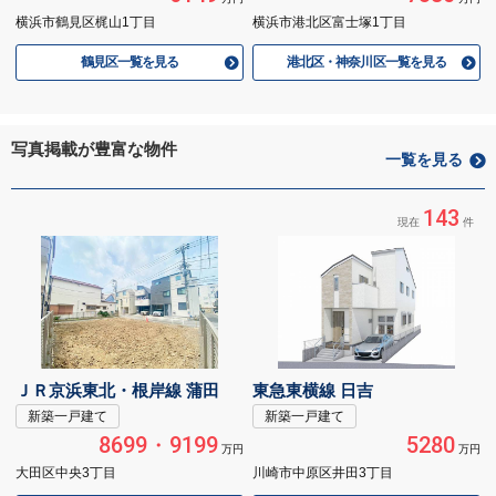
横浜市鶴見区梶山1丁目
横浜市港北区富士塚1丁目
鶴見区一覧を見る
港北区・神奈川区一覧を見る
写真掲載が豊富な物件
一覧を見る
143
現在
件
ＪＲ京浜東北・根岸線 蒲田
東急東横線 日吉
新築一戸建て
新築一戸建て
8699・9199
5280
万円
万円
大田区中央3丁目
川崎市中原区井田3丁目