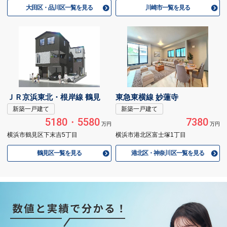
大田区・品川区一覧を見る
川崎市一覧を見る
ＪＲ京浜東北・根岸線 鶴見
東急東横線 妙蓮寺
新築一戸建て
新築一戸建て
5180・5580
7380
万円
万円
横浜市鶴見区下末吉5丁目
横浜市港北区富士塚1丁目
鶴見区一覧を見る
港北区・神奈川区一覧を見る