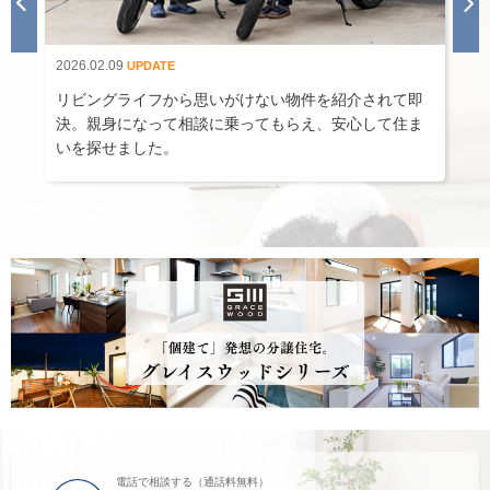
2026.02.09
2
UPDATE
当
リビングライフから思いがけない物件を紹介されて即
決。親身になって相談に乗ってもらえ、安心して住ま
いを探せました。
電話で相談する（通話料無料）