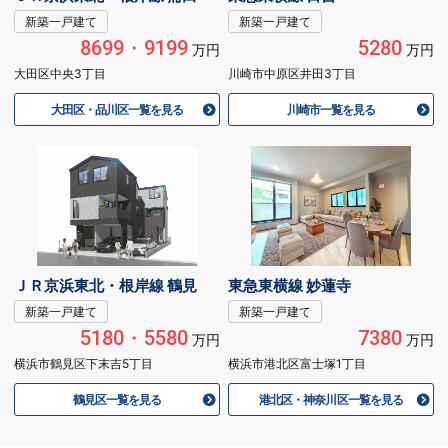
新築一戸建て
新築一戸建て
8699・9199
5280
万円
万円
大田区中央3丁目
川崎市中原区井田3丁目
大田区・品川区一覧を見る
川崎市一覧を見る
ＪＲ京浜東北・根岸線 鶴見
東急東横線 妙蓮寺
新築一戸建て
新築一戸建て
5180・5580
7380
万円
万円
横浜市鶴見区下末吉5丁目
横浜市港北区富士塚1丁目
鶴見区一覧を見る
港北区・神奈川区一覧を見る