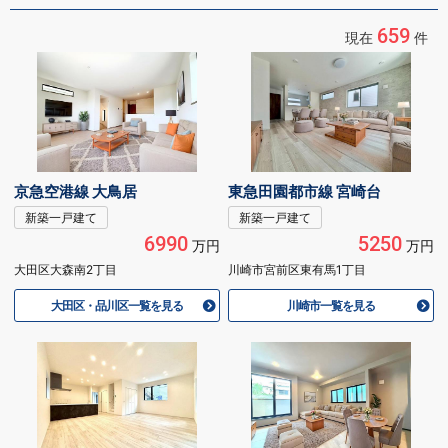
659
現在
件
京急空港線 大鳥居
東急田園都市線 宮崎台
新築一戸建て
新築一戸建て
6990
5250
万円
万円
大田区大森南2丁目
川崎市宮前区東有馬1丁目
大田区・品川区一覧を見る
川崎市一覧を見る