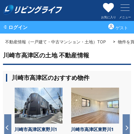
お気に入り
メニュー
ログイン
ゲスト
不動産情報（一戸建て・中古マンション・土地）TOP
物件を
川崎市高津区の土地 不動産情報
川崎市高津区のおすすめ物件
1
川崎市高津区東野川1
川崎市高津区東野川1
川