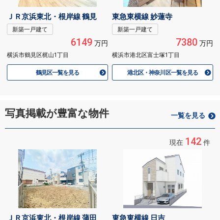
ＪＲ京浜東北・根岸線 鶴見
東急東横線 妙蓮寺
新築一戸建て
新築一戸建て
6149
7380
万円
万円
横浜市鶴見区梶山1丁目
横浜市港北区富士塚1丁目
鶴見区一覧を見る
港北区・神奈川区一覧を見る
写真掲載が豊富な物件
一覧を見る
142
現在
件
ＪＲ京浜東北・根岸線 蒲田
東急東横線 日吉