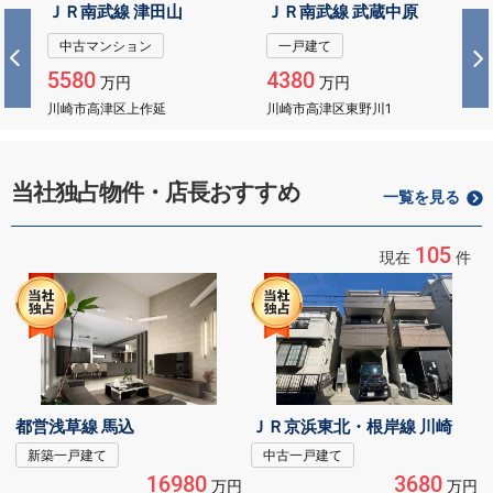
ＪＲ南武線 津田山
ＪＲ南武線 武蔵中原
中古マンション
一戸建て
5580
4380
万円
万円
川崎市高津区上作延
川崎市高津区東野川1
当社独占物件・店長おすすめ
一覧を見る
105
現在
件
都営浅草線 馬込
ＪＲ京浜東北・根岸線 川崎
新築一戸建て
中古一戸建て
16980
3680
万円
万円