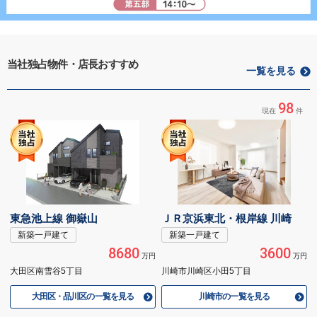
当社独占物件・店長おすすめ
一覧を見る
98
現在
件
東急池上線 御嶽山
ＪＲ京浜東北・根岸線 川崎
新築一戸建て
新築一戸建て
8680
3600
万円
万円
大田区南雪谷5丁目
川崎市川崎区小田5丁目
大田区・品川区の一覧を見る
川崎市の一覧を見る