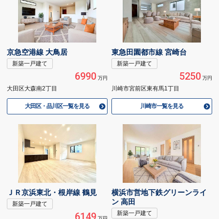
京急空港線 大鳥居
東急田園都市線 宮崎台
新築一戸建て
新築一戸建て
6990
5250
万円
万円
大田区大森南2丁目
川崎市宮前区東有馬1丁目
大田区・品川区一覧を見る
川崎市一覧を見る
ＪＲ京浜東北・根岸線 鶴見
横浜市営地下鉄グリーンライ
ン 高田
新築一戸建て
新築一戸建て
6149
万円