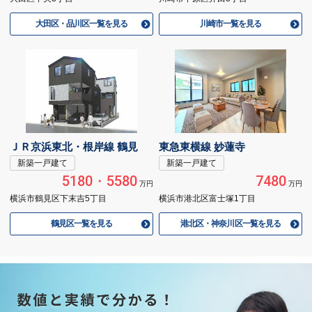
大田区・品川区一覧を見る
川崎市一覧を見る
ＪＲ京浜東北・根岸線 鶴見
東急東横線 妙蓮寺
新築一戸建て
新築一戸建て
5180・5580
7480
万円
万円
横浜市鶴見区下末吉5丁目
横浜市港北区富士塚1丁目
鶴見区一覧を見る
港北区・神奈川区一覧を見る