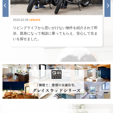
2026.02.09
2
UPDATE
当
リビングライフから思いがけない物件を紹介されて即
決。親身になって相談に乗ってもらえ、安心して住ま
いを探せました。