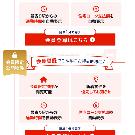
間取り
4LDK
築年月
1998/05
構造規
木造 地上2階建て
模
お気に入りに追加
新着
中区本牧町１丁目 中古一戸建て
中古一戸建て
5780
万円
横浜市中区本牧町
2
土地
172.20m
2
建物
139.11m
間取り
5LDK
築年月
1990/12
構造規
木造 地上2階建て
模
お気に入りに追加