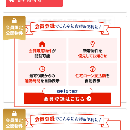
見学予約する
中区大和町１丁目 中古一戸建て
中古一戸建て
4980
万円
横浜市中区大和町
2
土地
62.23m
2
建物
98.26m
間取り
1LDK
築年月
1986/10
構造規
鉄骨造 地上2階建て
模
お気に入りに追加
中区打越 中古一戸建て
中古一戸建て
2580
万円