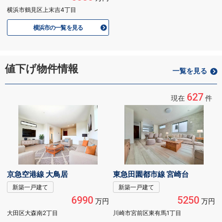
横浜市鶴見区上末吉4丁目
横浜市の一覧を見る
値下げ物件情報
一覧を見る
627
現在
件
京急空港線 大鳥居
東急田園都市線 宮崎台
新築一戸建て
新築一戸建て
6990
5250
万円
万円
大田区大森南2丁目
川崎市宮前区東有馬1丁目