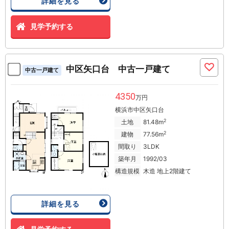
詳細を見る
見学予約する
中区矢口台 中古一戸建て
中古一戸建て
4350
万円
横浜市中区矢口台
2
土地
81.48m
2
建物
77.56m
間取り
3LDK
築年月
1992/03
構造規模
木造 地上2階建て
詳細を見る