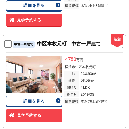
詳細を見る
構造規模
木造 地上3階建て
見学予約する
新着
中区本牧元町 中古一戸建て
中古一戸建て
4780
万円
横浜市中区本牧元町
2
土地
238.90m
2
建物
96.05m
間取り
4LDK
築年月
2019/09
詳細を見る
構造規模
木造 地上2階建て
見学予約する