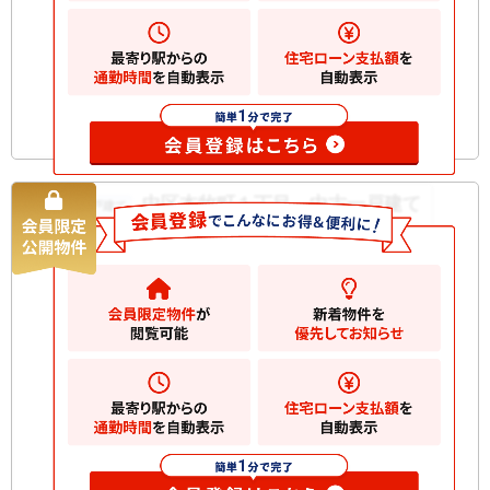
間取り
4LDK
築年月
2001/10
構造規
木造 地上2階建て
模
お気に入りに追加
中区本牧町１丁目 中古一戸建て
中古一戸建て
4180
万円
横浜市中区本牧町
2
土地
57.92m
2
建物
75.78m
間取り
3LDK
築年月
2004/04
構造規
木造 地上3階建て
模
お気に入りに追加