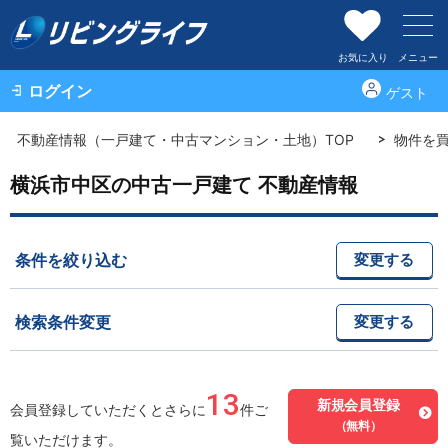
お気に入り
メニュー
ログイン
ゲスト
不動産情報（一戸建て・中古マンション・土地）TOP
物件を
横浜市中区の中古一戸建て 不動産情報
条件を絞り込む
変更する
検索条件変更
変更する
13
新規会員登録
会員登録していただくとさらに
件ご
（無料）
覧いただけます。