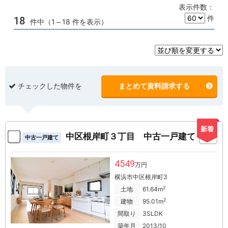
表示件数：
件
18
件中（1～18 件を表示）
チェックした物件を
まとめて資料請求する
新着
中区根岸町３丁目 中古一戸建て
中古一戸建て
4549
万円
横浜市中区根岸町3
2
土地
61.64m
2
建物
95.01m
間取り
3SLDK
築年月
2013/10