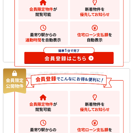
2
土地
131.59m
2
建物
99.36m
間取り
4LDK
築年月
2013/07
構造規
木造 地上2階建て
模
お気に入りに追加
中区本牧元町 中古一戸建て
中古一戸建て
3499
万円
横浜市中区本牧元町
2
土地
51.48m
2
建物
85.55m
間取り
2SLDK
築年月
2018/01
構造規
木造 地上3階建て