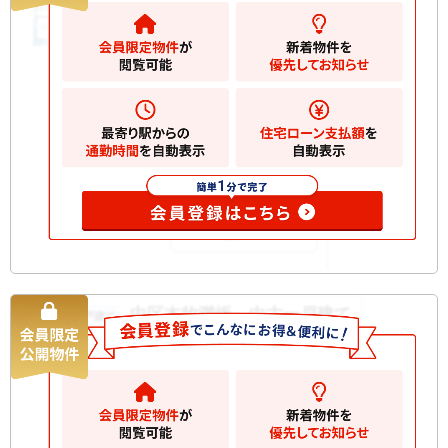
横浜市中区打越
2
土地
106.48m
2
建物
88.59m
間取
3LDK
り
築年
2011/05
月
構造
木造 地上3階建て
規模
お気に入りに追
加
中区本牧満坂 中古一戸建て
中古一戸建て
5280
万円
横浜市中区本牧満坂
2
土地
158.02m
2
建物
98.53m