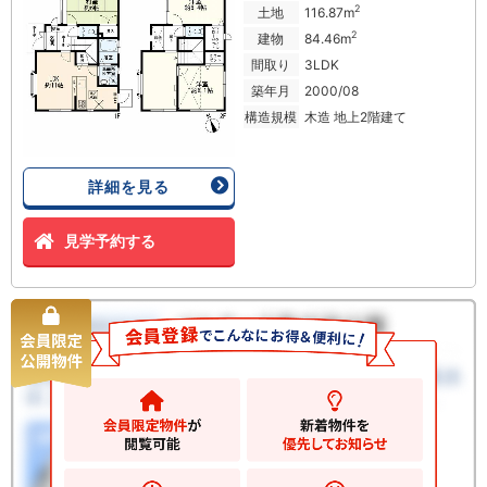
2
土地
116.87m
2
建物
84.46m
間取り
3LDK
築年月
2000/08
構造規模
木造 地上2階建て
詳細を見る
見学予約する