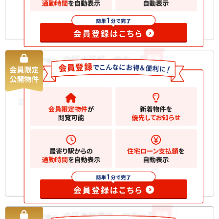
模
お気に入りに追加
新着
中区大平町 中古一戸建て
中古一戸建て
2780
万円
横浜市中区大平町
2
土地
53.70m
2
建物
59.19m
間取り
2LDK
築年月
2015/03
構造規
木造 地上3階建て
模
お気に入りに追加
新着
中区本牧満坂 中古一戸建て
中古一戸建て