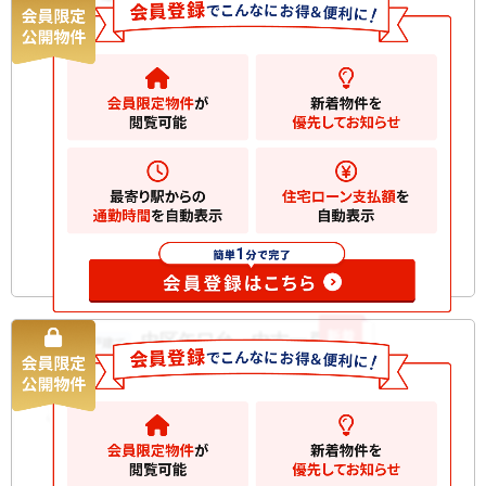
3780
万円
横浜市中区本牧満坂
2
土地
104.11m
2
建物
96.88m
間取り
4LDK
築年月
2010/07
構造規
木造 地上2階建て 地
模
下1階
お気に入りに追加
新着
中区矢口台 中古一戸建て
中古一戸建て
5480
万円
横浜市中区矢口台
2
土地
103.54m
2
建物
87.57m