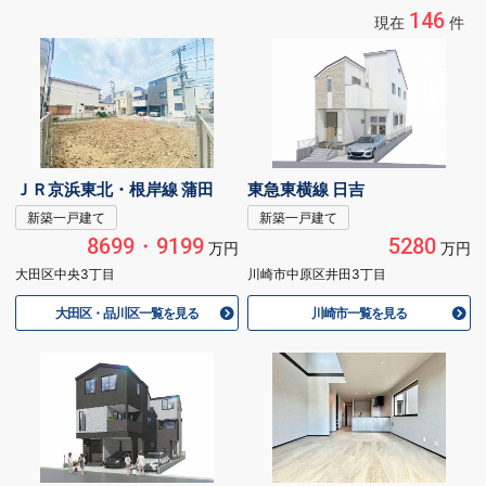
146
現在
件
ＪＲ京浜東北・根岸線 蒲田
東急東横線 日吉
新築一戸建て
新築一戸建て
8699・9199
5280
万円
万円
大田区中央3丁目
川崎市中原区井田3丁目
大田区・品川区一覧を見る
川崎市一覧を見る