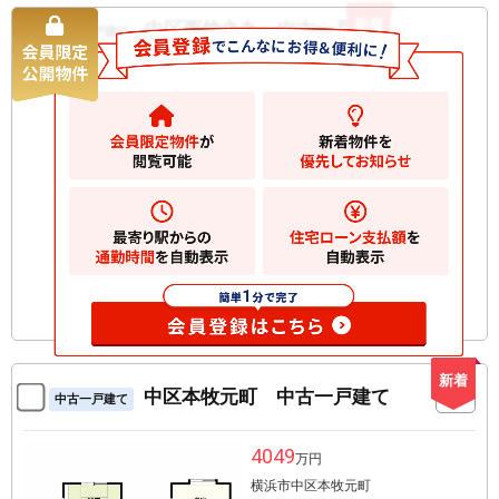
新着
中区西竹之丸 中古一戸建て
中古一戸建て
5680
万円
横浜市中区西竹之丸
2
土地
77.71m
2
建物
90.80m
間取り
4LDK
築年月
2018/09
構造規
木造 地上2階建て
模
お気に入りに追加
新着
中区本牧元町 中古一戸建て
中古一戸建て
4049
万円
横浜市中区本牧元町