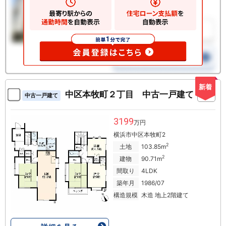
新着
中区本牧町２丁目 中古一戸建て
中古一戸建て
3199
万円
横浜市中区本牧町2
2
土地
103.85m
2
建物
90.71m
間取り
4LDK
築年月
1986/07
構造規模
木造 地上2階建て