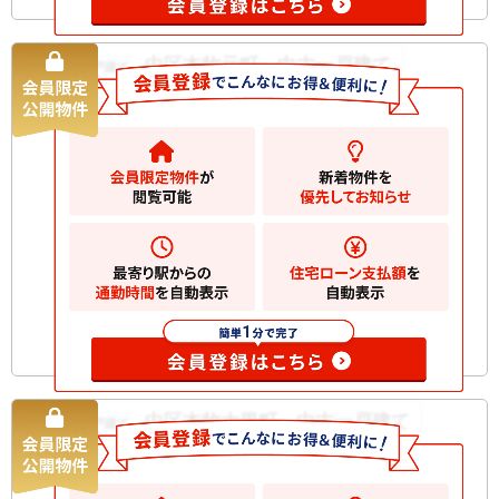
中区本牧元町 中古一戸建て
中古一戸建て
3280
万円
横浜市中区本牧元町
2
土地
46.04m
2
建物
69.52m
間取り
2SLDK
築年月
2022/07
構造規
木造 地上3階建て
模
お気に入りに追加
中区本牧大里町 中古一戸建て
中古一戸建て
5480
万円
横浜市中区本牧大里町