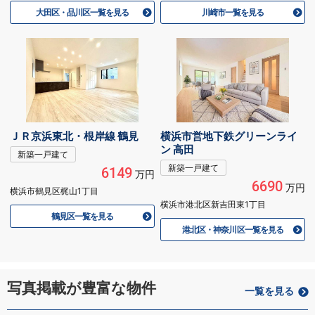
大田区・品川区一覧を見る
川崎市一覧を見る
ＪＲ京浜東北・根岸線 鶴見
横浜市営地下鉄グリーンライ
ン 高田
新築一戸建て
新築一戸建て
6149
万円
6690
万円
横浜市鶴見区梶山1丁目
横浜市港北区新吉田東1丁目
鶴見区一覧を見る
港北区・神奈川区一覧を見る
写真掲載が豊富な物件
一覧を見る