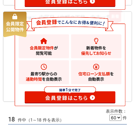
新着
中区日ノ出町２丁目 中古一戸建て
中古一戸建て
4650
万円
横浜市中区日ノ出町
2
土地
32.82m
2
建物
72.16m
間取り
-
築年月
2019/12
構造規
鉄骨造 地上4階建て
模
お気に入りに追加
表示件数：
件
18
件中（1～18 件を表示）