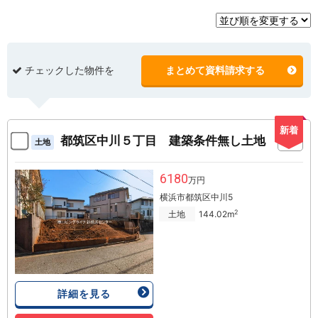
チェックした物件を
まとめて資料請求する
新着
都筑区中川５丁目 建築条件無し土地
土地
6180
万円
横浜市都筑区中川5
2
土地
144.02m
詳細を見る