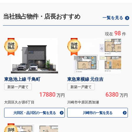
当社独占物件・店長おすすめ
一覧を見る
98
現在
件
東急池上線 千鳥町
東急東横線 元住吉
新築一戸建て
新築一戸建て
17880
6380
万円
万円
大田区久が原6丁目
川崎市中原区西加瀬
大田区・品川区の一覧を見る
川崎市の一覧を見る