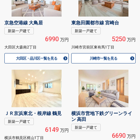
京急空港線 大鳥居
東急田園都市線 宮崎台
新築一戸建て
新築一戸建て
6990
5250
万円
万円
大田区大森南2丁目
川崎市宮前区東有馬1丁目
大田区・品川区一覧を見る
川崎市一覧を見る
ＪＲ京浜東北・根岸線 鶴見
横浜市営地下鉄グリーンライ
ン 高田
新築一戸建て
新築一戸建て
6149
万円
6690
万円
横浜市鶴見区梶山1丁目