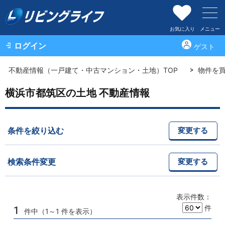
お気に入り
メニュー
ログイン
ゲスト
不動産情報（一戸建て・中古マンション・土地）TOP
物件を
横浜市都筑区の土地 不動産情報
条件を絞り込む
変更する
検索条件変更
変更する
表示件数：
件
1
件中（1～1 件を表示）