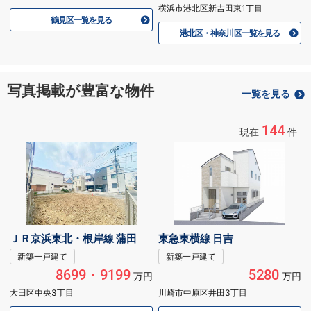
横浜市港北区新吉田東1丁目
鶴見区一覧を見る
港北区・神奈川区一覧を見る
写真掲載が豊富な物件
一覧を見る
144
現在
件
ＪＲ京浜東北・根岸線 蒲田
東急東横線 日吉
新築一戸建て
新築一戸建て
8699・9199
5280
万円
万円
大田区中央3丁目
川崎市中原区井田3丁目