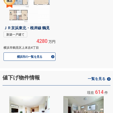
ＪＲ京浜東北・根岸線 鶴見
新築一戸建て
4280
万円
横浜市鶴見区上末吉4丁目
横浜市の一覧を見る
値下げ物件情報
一覧を見る
614
現在
件