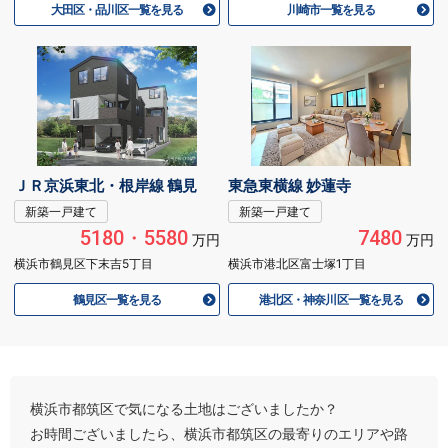
大田区・品川区一覧を見る
川崎市一覧を見る
ＪＲ京浜東北・根岸線 鶴見
東急東横線 妙蓮寺
新築一戸建て
新築一戸建て
5180・5580
7480
万円
万円
横浜市鶴見区下末吉5丁目
横浜市港北区富士塚1丁目
鶴見区一覧を見る
港北区・神奈川区一覧を見る
横浜市都筑区で気になる土地はございましたか？
お時間ございましたら、横浜市都筑区の最寄りのエリアや路