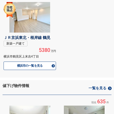
ＪＲ京浜東北・根岸線 鶴見
新築一戸建て
5380
万円
横浜市鶴見区上末吉4丁目
横浜市の一覧を見る
値下げ物件情報
一覧を見る
635
現在
件