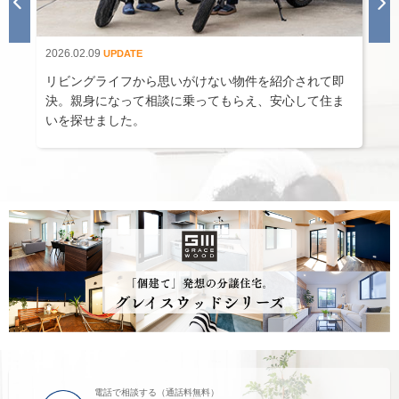
2026.02.09
2
UPDATE
当
リビングライフから思いがけない物件を紹介されて即
決。親身になって相談に乗ってもらえ、安心して住ま
いを探せました。
電話で相談する（通話料無料）