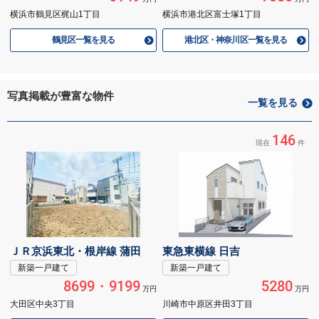
横浜市鶴見区梶山1丁目
横浜市港北区富士塚1丁目
鶴見区一覧を見る
港北区・神奈川区一覧を見る
写真掲載が豊富な物件
一覧を見る
146
現在
件
ＪＲ京浜東北・根岸線 蒲田
東急東横線 日吉
新築一戸建て
新築一戸建て
8699・9199
5280
万円
万円
大田区中央3丁目
川崎市中原区井田3丁目