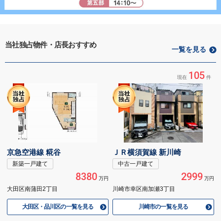
当社独占物件・店長おすすめ
一覧を見る
105
現在
件
京急空港線 糀谷
ＪＲ横須賀線 新川崎
新築一戸建て
中古一戸建て
8380
2999
万円
万円
大田区南蒲田2丁目
川崎市幸区南加瀬3丁目
大田区・品川区の一覧を見る
川崎市の一覧を見る