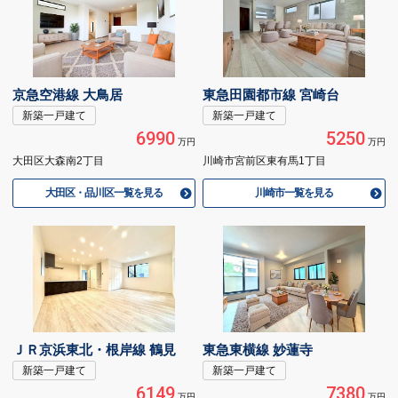
京急空港線 大鳥居
東急田園都市線 宮崎台
新築一戸建て
新築一戸建て
6990
5250
万円
万円
大田区大森南2丁目
川崎市宮前区東有馬1丁目
大田区・品川区一覧を見る
川崎市一覧を見る
ＪＲ京浜東北・根岸線 鶴見
東急東横線 妙蓮寺
新築一戸建て
新築一戸建て
6149
7380
万円
万円