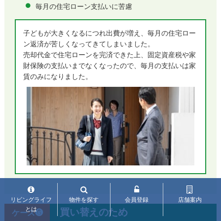
毎月の住宅ローン支払いに苦慮
子どもが大きくなるにつれ出費が増え、毎月の住宅ロー
ン返済が苦しくなってきてしまいました。
売却代金で住宅ローンを完済できた上、固定資産税や家
財保険の支払いまでなくなったので、毎月の支払いは家
賃のみになりました。
リビングライフ
物件を探す
会員登録
店舗案内
とは
買い替えのため
ケース❻