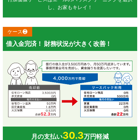
し、お家もキレイ！
ケース❷
借入金完済！ 財務状況が大きく改善！
30.3
月の支払い
万円軽減