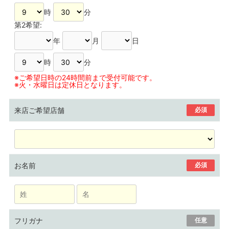
時
分
第2希望:
年
月
日
時
分
※ご希望日時の24時間前まで受付可能です。
※火・水曜日は定休日となります。
来店ご希望店舗
必須
お名前
必須
フリガナ
任意