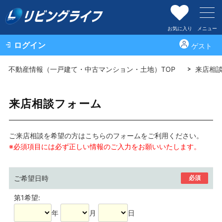
お気に入り
メニュー
ログイン
ゲスト
不動産情報（一戸建て・中古マンション・土地）TOP
来店相
来店相談フォーム
ご来店相談を希望の方はこちらのフォームをご利用ください。
※必須項目には必ず正しい情報のご入力をお願いいたします。
ご希望日時
必須
第1希望:
年
月
日