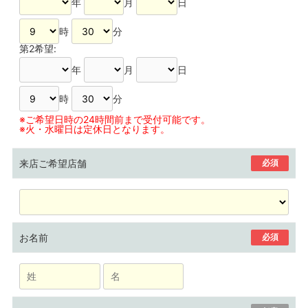
年
月
日
時
分
第2希望:
年
月
日
時
分
※ご希望日時の24時間前まで受付可能です。
※火・水曜日は定休日となります。
来店ご希望店舗
必須
お名前
必須