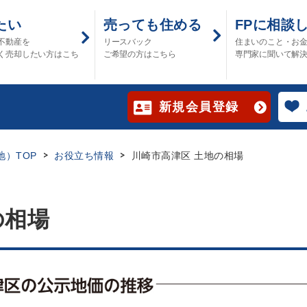
たい
売っても住める
FPに相談
不動産を
リースバック
住まいのこと・お
く売却したい方はこち
ご希望の方はこちら
専門家に聞いて解
新規会員登録
）TOP
お役立ち情報
川崎市高津区 土地の相場
の相場