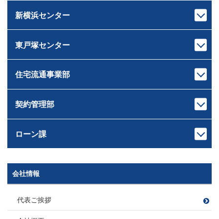
荒木 雄輔
原 龍二
ファイナンシャルプランナー
住宅ローンアドバイザー
あらき ゆうすけ
はら りゅうじ
新横浜センター
宅地建物取引士
宅地建物取引士
住宅ローンアドバイザー
損害保険募集人
センター長
課長
損害保険募集人
相続診断士
ファイナンシャルプランナー
芝﨑 智大
村井 智
住宅ローンアドバイザー
住宅ローンアドバイザー
しばさき ともひろ
むらい さとる
東戸塚センター
宅地建物取引士
宅地建物取引士
損害保険募集人
損害保険募集人
ドライブ
センター長
課長
住宅ローンアドバイザー
ファイナンシャルプランナー
ゴルフ・料理
サウナ
岸本 健太
中山 匠平
損害保険募集人
住宅ローンアドバイザー
きしもと けんた
なかやま しょうへい
住宅流通事業部
宅地建物取引士
宅地建物取引士
キャンプ、登山
愛犬の散歩 たまに登山
センター長
課長
ホームインスペクター
住宅ローンアドバイザー
読書
ワイン
佐藤 広顕
戸崎 大祐
管理業務主任者
損害保険募集人
観葉植物
サッカー・旅行・ゲーム
さとう ひろあき
とさき だいすけ
契約管理部
宅地建物取引士
宅地建物取引士
ファイナンシャルプランナー
釣り
本部長
住宅ローンアドバイザー
住宅ローンアドバイザー
住宅ローンアドバイザー
田村 恭一
損害保険募集人
次長
課長
損害保険募集人
損害保険募集人
ツーリング
滝田 良平
西條 圭彦
たむら きょういち
ローン課
宅地建物取引士
宅地建物取引士
旅行
課長代理
たきた りょうへい
さいじょう よしひこ
ファイナンシャルプランナー
ファイナンシャルプランナー
矢持 慎之介
住宅ローンアドバイザー
住宅ローンアドバイザー
野球
須崎 翔
旅行
ドライブ（2022年に車購入）
宅地建物取引士
やもち しんのすけ
損害保険募集人
損害保険募集人
読書
山口 遼太
岡野 稜大
B’ｚ鑑賞
釣り
すさき しょう
次長
課長代理
会社情報
課長
宅地建物取引士
宅地建物取引士
管理業務主任者
萩原 靖子
川島 竜太
木村 友亮
やまぐち りょうた
おかの りょうだい
賃貸不動産経営管理士
ファイナンシャルプランナー
住宅ローンアドバイザー
車 亜美
はぎわら やすこ
かわしま りゅうた
宅地建物取引士
きむら ゆうすけ
ファイナンシャルプランナー
住宅ローンアドバイザー
損害保険募集人
飲食店開拓(特にラーメン)
代表ご挨拶
宅地建物取引士
ちゃ あみ
住宅ローンアドバイザー
損害保険募集人
ファイナンシャルプランナー
愛猫と遊ぶこと
宅地建物取引士
宅地建物取引士
損害保険募集人
ファイナンシャルプランナー
住宅ローンアドバイザー