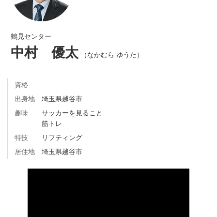
鶴見センター
中村 優太
（なかむら ゆうた）
資格
出身地
埼玉県越谷市
趣味
サッカーを見ること
筋トレ
特技
リフティング
居住地
埼玉県越谷市