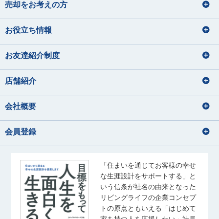
あおの まさひろ
やまもと ゆづき
宅地建物取引士
売却をお考えの方
住宅ローンアドバイザー
ファイナンシャルプランナー
住宅ローンアドバイザー
住宅ローンアドバイザー
旅行
お役立ち情報
損害保険募集人
釣り
ドライブ
宅地建物取引士
住宅ローンアドバイザー
バレーボール、温泉、漫画
海鮮を食べること
住宅ローンアドバイザー
ディズニーに行くこと
映画鑑賞、カメラで写真を撮ること
損害保険募集人
お友達紹介制度
秋元 渚
須﨑 なな子
内藤 里奈
大和久 優斗
美味しいコーヒーを飲みに行く
林 直樹
大塚 鈴菜
音楽、アニメ、ライブ参戦
あきもと なぎさ
すさき ななこ
ないとう りな
おおわく ゆうと
はやし なおき
おおつか れいな
店舗紹介
音楽鑑賞、お酒の飲み比べ
猫と戯れる
宅地建物取引士
住宅ローンアドバイザー
宅地建物取引士
住宅ローンアドバイザー
会社概要
宅地建物取引士
住宅ローンアドバイザー
海外旅行の動画を見る事
住宅ローンアドバイザー
住宅ローンアドバイザー
佐藤 幹汰
成田 果南
国内外旅行
損害保険募集人
会員登録
さとう かんた
なりた かなん
音楽
サッカー観戦
佐藤 礼奈
齊藤 ひより
水族館、海に行くこと
アニメを見る
旅行
さとう れいな
さいとう ひより
・野球観戦 ・推し活 ・ゲー
散歩・写真
ム ・ゴルフ
宅地建物取引士
「住まいを通じてお客様の幸せ
住宅ローンアドバイザー
音楽鑑賞
な生涯設計をサポートする」と
住宅ローンアドバイザー
玉野井 美紀
松浦 竜也
宅地建物取引士
いう信条が社名の由来となった
旅行、ドラマ鑑賞
たまのい みき
まつうら たつや
住宅ローンアドバイザー
リビングライフの企業コンセプ
ゴルフ
トの原点ともいえる「はじめて
釣り
ラーメン・カフェ巡り
家を持つ人を応援したい」社長