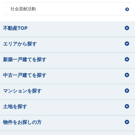
いのうえ しょう
あきやま ともゆき
バレーボール
読書
サッカー
野球
社会貢献活動
苔テラリウムの栽培
家具を見に行くこと
お酒を飲むこと
住宅ローンアドバイザー
住宅ローンアドバイザー
損害保険募集人
山田 正
損害保険募集人
田辺 明秀
筒井 将治
飯塚 志帆
宅地建物取引士
住宅ローンアドバイザー
やまだ ただし
たなべ あきひで
つつい まさはる
いいづか しほ
不動産TOP
住宅ローンアドバイザー
東間 愛莉
鈴木 理文
損害保険募集人
プロ野球観戦（12球団本拠地制覇を
運動
とうま えり
すずき りの
目指しています）
バレーボール、野球
エリアから探す
宅地建物取引士
宅地建物取引士
旅行
宅地建物取引士
住宅ローンアドバイザー
パン屋巡り（おすすめのパン屋さん
料理、カラオケ
菊地 聡之
平 愛梨
を教えて下さい！）
損害保険募集人
住宅ローンアドバイザー
ファイナンシャルプランナー
住宅ローンアドバイザー
サッカー観戦
きくち としゆき
たいら あいり
損害保険募集人
住宅ローンアドバイザー
住宅ローンアドバイザー
損害保険募集人
新築一戸建てを探す
石垣 小巻
大貫 文乃
佐藤 蓮
齋藤 セルジオ優
犬の散歩
損害保険募集人
希
いしがき こまき
おおぬき あやの
さとう れん
ハンドメイド
さいとう せるじおゆうき
中古一戸建てを探す
宅地建物取引士
宅地建物取引士
ドライブ・旅行
サイクリング フットサル サウナ
ファイナンシャルプランナー
ファイナンシャルプランナー
宅地建物取引士
宅地建物取引士
住宅ローンアドバイザー
住宅ローンアドバイザー
住宅ローンアドバイザー
マンションを探す
住宅ローンアドバイザー
ファイナンシャルプランナー
住宅ローンアドバイザー
損害保険募集人
課長
住宅ローンアドバイザー
矢後 美玲
宮内 悠吏
下藤 千秋
課長
土地を探す
皆元 諒也
中静 孝雄
やご みれい
みやうち ゆうじ
旅行
しもふじ ちあき
川口 涼太朗
国内外旅行
髙橋 かのん
映画鑑賞
ギター
音楽を聴くこと
みなもと りょうや
なかしず たかお
ゴルフ
ディズニーへ行く事
かわぐち りょうたろう
たかはし かのん
サウナ
スキューバダイビング
料理をすること
物件をお探しの方
サッカー観戦
グランピング
宅地建物取引士
住宅ローンアドバイザー
青野 真大
山本 裕月
住宅ローンアドバイザー
住宅ローンアドバイザー
宅地建物取引士
損害保険募集人