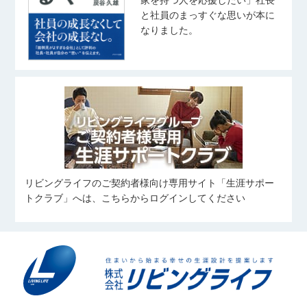
音楽を聴くこと（J-pop）
宅地建物取引士
住宅ローンアドバイザー
高尾 泰至
秋葉 しおり
スポーツ観戦
と社員のまっすぐな思いが本に
住宅ローンアドバイザー
たかお たいし
あきば しおり
奥山 菜乃香
なりました。
武藤 桃子
齋藤 翼
おくやま なのか
野球観戦
むとう ももこ
さいとう つばさ
ピラティス
バレーボール
宅地建物取引士
旅行、料理、神社仏閣巡り
写真を撮ること
住宅ローンアドバイザー
友人とのお出かけ(ご飯/カフェ/商業
住宅ローンアドバイザー
施設など)
旅行
中村 優太
田鎖 大雅
姉の愛犬に会いに行くこと
野球観戦
伊藤 凜
なかむら ゆうた
たぐさり たいが
愛犬と過ごすこと
いとう りん
カフェ巡り
スキューバ・ダイビング
コンサートに行くこと
サッカーを見ること
スポーツ
リビングライフのご契約者様向け専用サイト「生涯サポー
住宅ローンアドバイザー
横溝 凱
向 奏汰
筋トレ
食べること
トクラブ」へは、こちらからログインしてください
よこみぞ がい
むかい かなた
旅行、ボウリング、ダーツ
野球、自然観光
住宅ローンアドバイザー
細谷 岳澄
料理
望月 愼太郎
𠮷川 凜
筋トレ
ほそや がくと
もちづき しんたろう
よしかわ りん
旅行・ラーメンを食べること