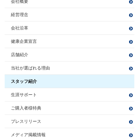
会社概要
宅地建物取引士
住宅ローンアドバイザー
住宅ローンアドバイザー
住宅ローンアドバイザー
住宅ローンアドバイザー
住宅ローンアドバイザー
野球観戦
課長
損害保険募集人
損害保険募集人
住宅ローンアドバイザー
課長
損害保険募集人
損害保険募集人
ファイナンシャルプランナー
小方 寿敏
フットサル
大好きな焼肉を食べること
小松 大南
経営理念
住宅ローンアドバイザー
穴田 孝
旅行
読書
伊東 諒
おがた かずと
こまつ だいな
損害保険募集人
野球観戦・テニス
プロ野球観戦・ゴルフ・カラオケ
あなだ たかし
いとう まこと
会社沿革
カフェ巡り
毎週銭湯
白米に合うおかず探し
フットサル
課長
映画鑑賞
映画鑑賞
旅行
福留 拓
宅地建物取引士
健康企業宣言
宅地建物取引士
樋熊 亮介
住宅ローンアドバイザー
ふくどめ ひらく
住宅ローンアドバイザー
住宅ローンアドバイザー
住宅ローンアドバイザー
損害保険募集人
ひぐま りょうすけ
損害保険募集人
店舗紹介
損害保険募集人
須合 瞳
松平 則彦
課長
伊藤 寛成
宅地建物取引士
当社が選ばれる理由
すごう ひとみ
まつだいら のりひこ
大藤 洋輔
サッカー、フットサル、バンド、ボ
住宅ローンアドバイザー
いとう ひろなり
佐藤 勝哉
尻無浜 圭佑
ーリング
住宅ローンアドバイザー
旅行
BBQ
損害保険募集人
だいとう ようすけ
損害保険募集人
ゴルフ
スタッフ紹介
さとう かつや
しりなしはま けいすけ
ドライブ
宅地建物取引士
宅地建物取引士
田邉 莉奈
山本 梨音
三橋 春紀
宮尾 拓人
宅地建物取引士
生涯サポート
ファイナンシャルプランナー
ファイナンシャルプランナー
たなべ りな
やまもと りおん
みはし はるき
みやお たくと
住宅ローンアドバイザー
ゴルフ
ファイナンシャルプランナー
宅地建物取引士
宅地建物取引士
住宅ローンアドバイザー
住宅ローンアドバイザー
サウナ/アウトドア
損害保険募集人
ダーツ
住宅ローンアドバイザー
損害保険募集人
漫画を読む
ご購入者様特典
ファイナンシャルプランナー
ファイナンシャルプランナー
損害保険募集人
住宅ローンアドバイザー
住宅ローンアドバイザー
住宅ローンアドバイザー
住宅ローンアドバイザー
住宅ローンアドバイザー
住宅ローンアドバイザー
損害保険募集人
プレスリリース
損害保険募集人
損害保険募集人
損害保険募集人
中嶋 梓
桑野 郁弥
サッカー観戦
ゴルフ
なかじま あずさ
くわの ふみや
旅行
井上 将
秋山 知之
メディア掲載情報
ツーリング
サウナ