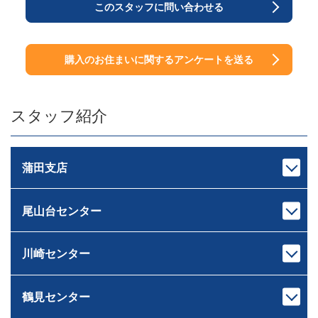
このスタッフに問い合わせる
購入のお住まいに関するアンケートを送る
スタッフ紹介
蒲田支店
尾山台センター
支店長
次長
池上 裕治
中村 亮太
いけがみ ゆうじ
なかむら りょうた
川崎センター
センター長
課長代理
下重 和之
伊藤 岳
しもじゅう かずゆき
いとう がく
鶴見センター
宅地建物取引士
宅地建物取引士
センター長
課長
ホームインスペクター
ファイナンシャルプランナー