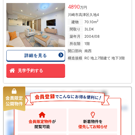
4890
万円
川崎市高津区久地4
2
建物
70.10m
間取り
3LDK
築年月
2004/08
所在階
1階
開口部向
南西
詳細を見る
構造規模
RC 地上7階建て 地下3階
見学予約する