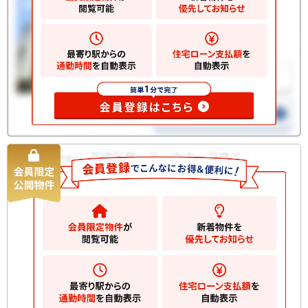
高津区蟹ヶ谷 中古一戸建て
中古一戸建て
4480
万円
川崎市高津区蟹ケ谷
2
土地
204.43m
2
建物
114.43m
間取り
3LDK
築年月
2013/05
構造規
木造 地上2階建て
模