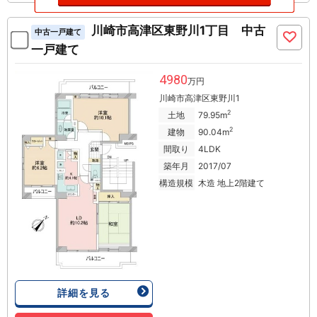
川崎市高津区東野川1丁目 中古
中古一戸建て
一戸建て
4980
万円
川崎市高津区東野川1
2
土地
79.95m
2
建物
90.04m
間取り
4LDK
築年月
2017/07
構造規模
木造 地上2階建て
詳細を見る