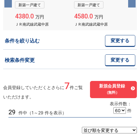
新築一戸建て
新築一戸建て
4380.0
4580.0
43
万円
万円
ＪＲ南武線武蔵中原
ＪＲ南武線武蔵中原
Ｊ
条件を絞り込む
変更する
検索条件変更
変更する
7
新規会員登録
会員登録していただくとさらに
件ご覧
（無料）
いただけます。
表示件数：
件
29
件中（1～29 件を表示）