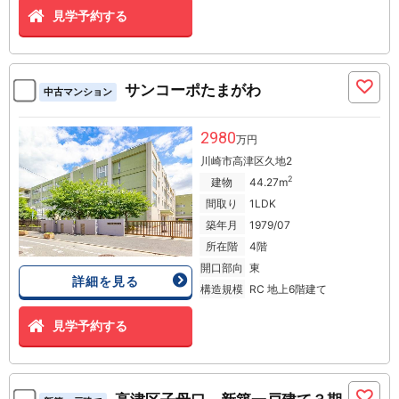
見学予約する
サンコーポたまがわ
中古マンション
2980
万円
川崎市高津区久地2
2
建物
44.27m
間取り
1LDK
築年月
1979/07
所在階
4階
開口部向
東
詳細を見る
構造規模
RC 地上6階建て
見学予約する