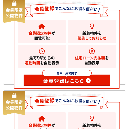
高津区向ヶ丘 新築一戸建て
新築一戸建て
6380
万円
川崎市高津区向ケ丘
2
土地
133.10m
2
建物
103.07m
間取り
4LDK
築年月
2026/08
構造規
木造 地上2階建て
模
お気に入りに追加
高津区向ヶ丘 新築一戸建て
新築一戸建て
6580
万円
川崎市高津区向ケ丘
2
土地
132.91m
2