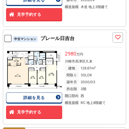
構造規模
木造 地上3階建て
見学予約する
プレール日吉台
中古マンション
2980
万円
川崎市高津区久末
2
建物
129.67m
間取り
3SLDK
築年月
2000/03
所在階
3階
開口部向
西
詳細を見る
構造規模
RC 地上8階建て
見学予約する