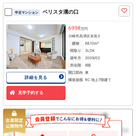
ベリスタ溝の口
中古マンション
6998
万円
川崎市高津区末長3
2
建物
68.10m
間取り
3LDK
築年月
2009/02
所在階
6階
開口部向
東
詳細を見る
構造規模
RC 地上7階建て
見学予約する