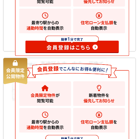
建物
103.50m
間取り
4LDK
築年月
2026/08
構造規
木造 地上2階建て
模
お気に入りに追加
高津区久末 中古一戸建て
中古一戸建て
2000
万円
川崎市高津区久末
2
土地
92.77m
2
建物
81.14m
間取り
4LDK
築年月
1992/03
構造規
木造 地上2階建て
模
お気に入りに追加