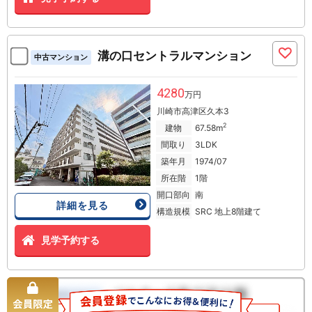
溝の口セントラルマンション
中古マンション
4280
万円
川崎市高津区久本3
2
建物
67.58m
間取り
3LDK
築年月
1974/07
所在階
1階
開口部向
南
詳細を見る
構造規模
SRC 地上8階建て
見学予約する