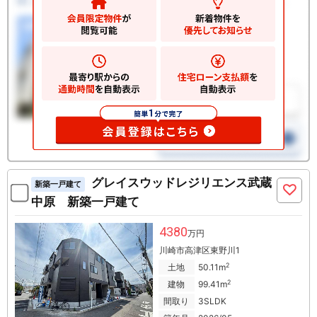
グレイスウッドレジリエンス武蔵
新築一戸建て
中原 新築一戸建て
4380
万円
川崎市高津区東野川1
2
土地
50.11m
2
建物
99.41m
間取り
3SLDK