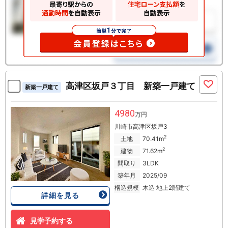
高津区坂戸３丁目 新築一戸建て
新築一戸建て
4980
万円
川崎市高津区坂戸3
2
土地
70.41m
2
建物
71.62m
間取り
3LDK
築年月
2025/09
構造規模
木造 地上2階建て
詳細を見る
見学予約する