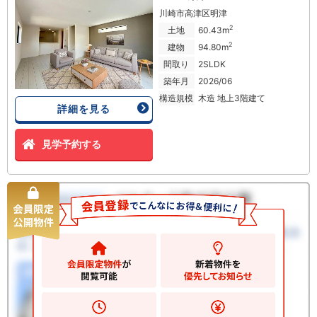
川崎市高津区明津
2
土地
60.43m
2
建物
94.80m
間取り
2SLDK
築年月
2026/06
構造規模
木造 地上3階建て
詳細を見る
見学予約する