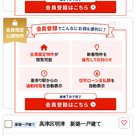
高津区東野川１丁目 中古一戸建て
中古一戸建て
3980
万円
川崎市高津区東野川
2
土地
58.69m
2
建物
94.39m
間取り
2SLDK
築年月
2017/04
構造規
木造 地上3階建て
模
お気に入りに追加
高津区明津 新築一戸建て
新築一戸建て