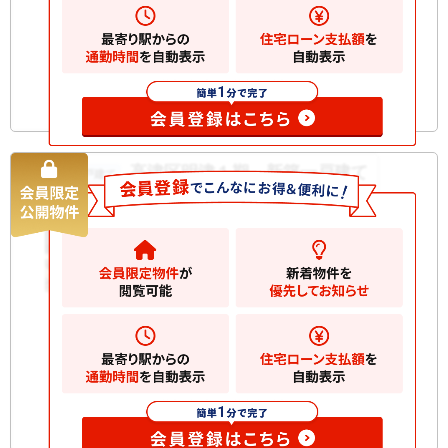
築年月
2026/06
構造規
木造 地上3階建て
模
お気に入りに追加
高津区明津１期 新築一戸建て
新築一戸建て
5990
万円
川崎市高津区明津
2
土地
78.35m
2
建物
100.55m
間取り
2SLDK
築年月
2026/06
構造規
木造 地上3階建て
模
お気に入りに追加