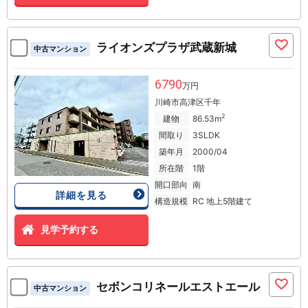
ライオンズプラザ武蔵新城
中古マンション
6790
万円
川崎市高津区千年
2
建物
86.53m
間取り
3SLDK
築年月
2000/04
所在階
1階
開口部向
南
詳細を見る
構造規模
RC 地上5階建て
見学予約する
セボンコリネールエストエール
中古マンション