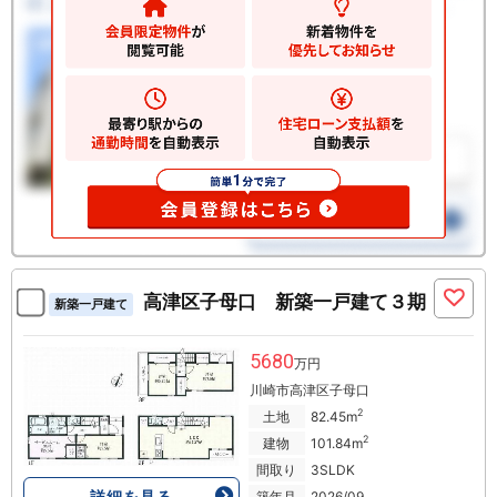
高津区子母口 新築一戸建て３期
新築一戸建て
5680
万円
川崎市高津区子母口
2
土地
82.45m
2
建物
101.84m
間取り
3SLDK
詳細を見る
築年月
2026/09