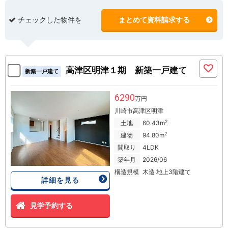
チェックした物件を
まとめて資料請求する
高津区明津１期 新築一戸建て
新築一戸建て
6290
万円
川崎市高津区明津
2
土地
60.43m
2
建物
94.80m
間取り
4LDK
築年月
2026/06
構造規模
木造 地上3階建て
詳細を見る
見学予約する