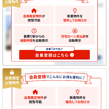
高津区明津１期 新築一戸建て
新築一戸建て
6290
万円
川崎市高津区明津
2
土地
60.43m
2
建物
94.80m
間取り
4LDK