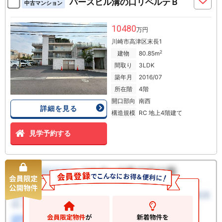
バースヒル溝の口リベルテＢ
中古マンション
10480
万円
川崎市高津区末長1
2
建物
80.85m
間取り
3LDK
築年月
2016/07
所在階
4階
開口部向
南西
詳細を見る
構造規模
RC 地上4階建て
見学予約する