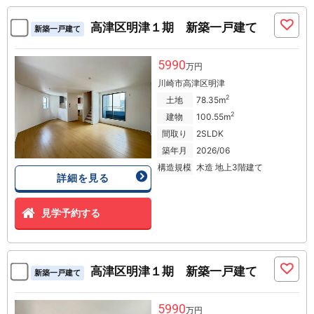
高津区明津１期 新築一戸建て
新築一戸建て
5990
万円
川崎市高津区明津
2
土地
78.35m
2
建物
100.55m
間取り
2SLDK
築年月
2026/06
構造規模
木造 地上3階建て
詳細を見る
見学予約する
高津区明津１期 新築一戸建て
新築一戸建て
5990
万円