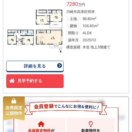
7280
万円
川崎市高津区明津
2
土地
96.80m
2
建物
106.60m
間取り
4LDK
築年月
2025/12
構造規模
木造 地上3階建て
詳細を見る
見学予約する