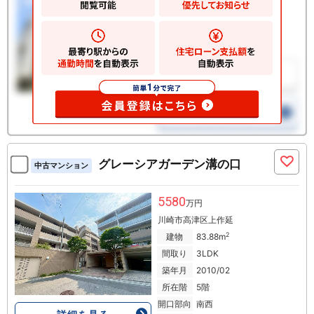
グレーシアガーデン溝の口
中古マンション
5580
万円
川崎市高津区上作延
2
建物
83.88m
間取り
3LDK
築年月
2010/02
所在階
5階
開口部向
南西