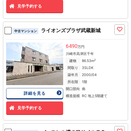
見学予約する
ライオンズプラザ武蔵新城
中古マンション
6490
万円
川崎市高津区千年
2
建物
86.53m
間取り
3SLDK
築年月
2000/04
所在階
1階
開口部向
南
詳細を見る
構造規模
RC 地上5階建て
見学予約する