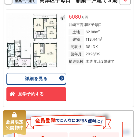
高津区子母口 新築一戸建て３期
新築一戸建て
6080
万円
川崎市高津区子母口
2
土地
62.98m
2
建物
113.44m
間取り
3SLDK
築年月
2026/09
構造規模
木造 地上3階建て
詳細を見る
見学予約する