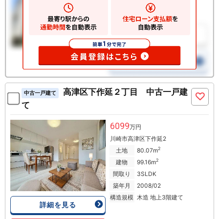
高津区下作延２丁目 中古一戸建
中古一戸建て
て
6099
万円
川崎市高津区下作延2
2
土地
80.07m
2
建物
99.16m
間取り
3SLDK
築年月
2008/02
構造規模
木造 地上3階建て
詳細を見る