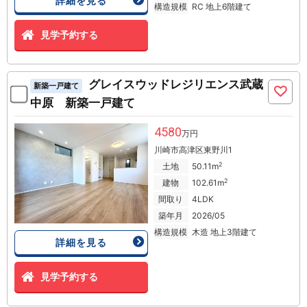
詳細を見る
構造規模
RC 地上6階建て
見学予約する
グレイスウッドレジリエンス武蔵
新築一戸建て
中原 新築一戸建て
4580
万円
川崎市高津区東野川1
2
土地
50.11m
2
建物
102.61m
間取り
4LDK
築年月
2026/05
構造規模
木造 地上3階建て
詳細を見る
見学予約する