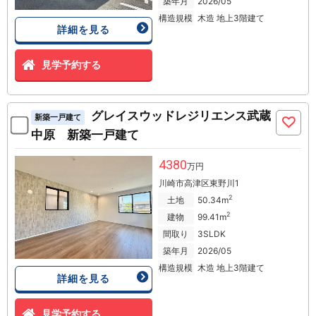
築年月
2026/05
構造規模
木造 地上3階建て
詳細を見る
見学予約する
グレイスウッドレジリエンス武蔵
新築一戸建て
中原 新築一戸建て
4380
万円
川崎市高津区東野川1
2
土地
50.34m
2
建物
99.41m
間取り
3SLDK
築年月
2026/05
構造規模
木造 地上3階建て
詳細を見る
見学予約する