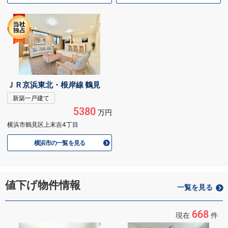
ＪＲ京浜東北・根岸線 鶴見
新築一戸建て
5380
万円
横浜市鶴見区上末吉4丁目
横浜市の一覧を見る
値下げ物件情報
一覧を見る
668
現在
件