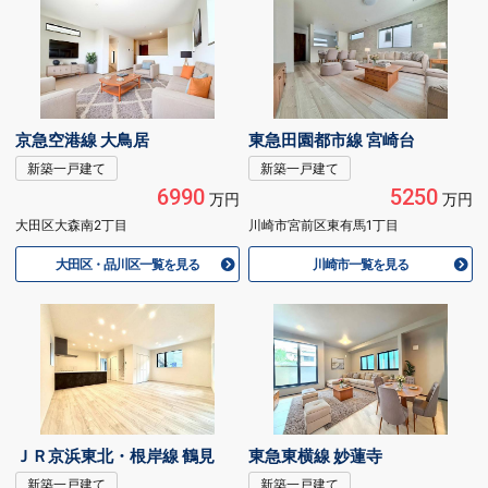
京急空港線 大鳥居
東急田園都市線 宮崎台
新築一戸建て
新築一戸建て
6990
5250
万円
万円
大田区大森南2丁目
川崎市宮前区東有馬1丁目
大田区・品川区一覧を見る
川崎市一覧を見る
ＪＲ京浜東北・根岸線 鶴見
東急東横線 妙蓮寺
新築一戸建て
新築一戸建て