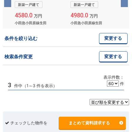
新築一戸建て
新築一戸建て
4980.0
4580.0
5
万円
万円
小田急小田原線生田
小田急小田原線生田
Ｊ
条件を絞り込む
変更する
検索条件変更
変更する
表示件数：
件
3
件中（1～3 件を表示）
チェックした物件を
まとめて資料請求する