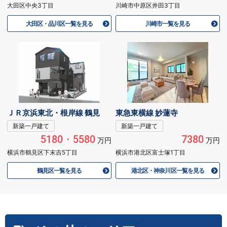
大田区中央3丁目
川崎市中原区井田3丁目
大田区・品川区一覧を見る
川崎市一覧を見る
ＪＲ京浜東北・根岸線 鶴見
東急東横線 妙蓮寺
新築一戸建て
新築一戸建て
5180・5580
7380
万円
万円
横浜市鶴見区下末吉5丁目
横浜市港北区富士塚1丁目
鶴見区一覧を見る
港北区・神奈川区一覧を見る