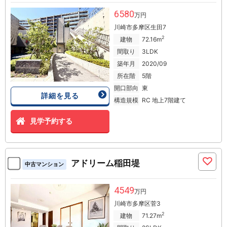
6580
万円
川崎市多摩区生田7
2
建物
72.16m
間取り
3LDK
築年月
2020/09
所在階
5階
開口部向
東
詳細を見る
構造規模
RC 地上7階建て
見学予約する
アドリーム稲田堤
中古マンション
4549
万円
川崎市多摩区菅3
2
建物
71.27m