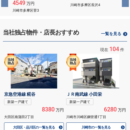
川崎市多摩区長沢4
川崎市多摩区南生田3
当社独占物件・店長おすすめ
一覧を見る
104
現在
件
京急空港線 糀谷
ＪＲ南武線 小田栄
新築一戸建て
新築一戸建て
8380
6280
万円
万円
大田区南蒲田2丁目
川崎市川崎区鋼管通1丁目
大田区・品川区の一覧を見る
川崎市の一覧を見る