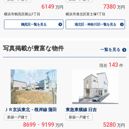
6149
7380
万円
万円
横浜市鶴見区梶山1丁目
横浜市港北区富士塚1丁目
鶴見区一覧を見る
港北区・神奈川区一覧を見る
写真掲載が豊富な物件
一覧を見る
143
現在
件
ＪＲ京浜東北・根岸線 蒲田
東急東横線 日吉
新築一戸建て
新築一戸建て
8699・9199
5280
万円
万円