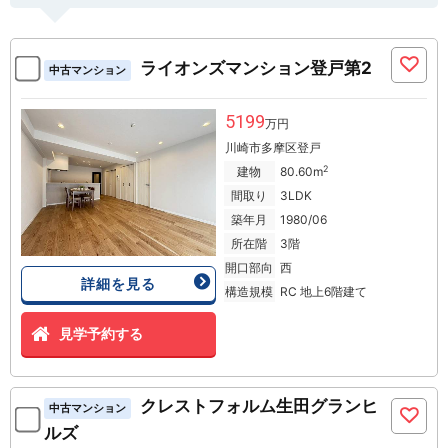
ライオンズマンション登戸第2
中古マンション
5199
万円
川崎市多摩区登戸
2
建物
80.60m
間取り
3LDK
築年月
1980/06
所在階
3階
開口部向
西
詳細を見る
構造規模
RC 地上6階建て
見学予約する
クレストフォルム生田グランヒ
中古マンション
ルズ