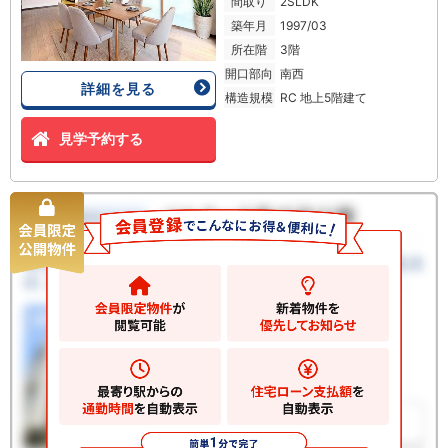
間取り
2SLDK
築年月
1997/03
所在階
3階
開口部向
南西
詳細を見る
構造規模
RC 地上5階建て
見学予約する