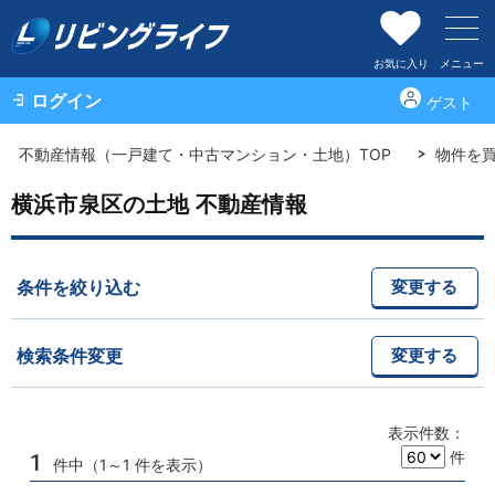
お気に入り
メニュー
ログイン
ゲスト
不動産情報（一戸建て・中古マンション・土地）TOP
物件を
横浜市泉区の土地 不動産情報
条件を絞り込む
変更する
検索条件変更
変更する
表示件数：
件
1
件中（1～1 件を表示）