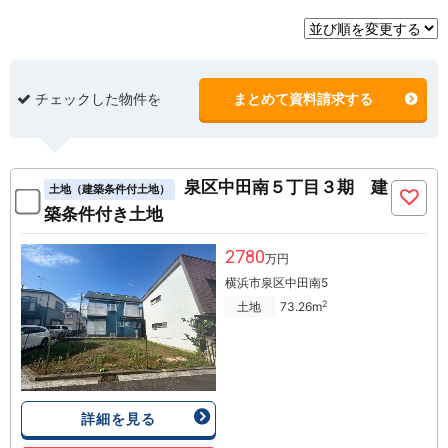
チェックした物件を
まとめて資料請求する
泉区中田南５丁目３期 建
土地（建築条件付土地）
築条件付き土地
2780
万円
横浜市泉区中田南5
2
土地
73.26m
詳細を見る