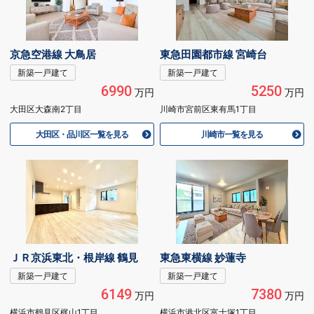
京急空港線 大鳥居
東急田園都市線 宮崎台
新築一戸建て
新築一戸建て
6990
5250
万円
万円
大田区大森南2丁目
川崎市宮前区東有馬1丁目
大田区・品川区一覧を見る
川崎市一覧を見る
ＪＲ京浜東北・根岸線 鶴見
東急東横線 妙蓮寺
新築一戸建て
新築一戸建て
6149
7380
万円
万円
横浜市鶴見区梶山1丁目
横浜市港北区富士塚1丁目