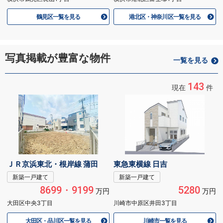
鶴見区一覧を見る
港北区・神奈川区一覧を見る
写真掲載が豊富な物件
一覧を見る
143
現在
件
ＪＲ京浜東北・根岸線 蒲田
東急東横線 日吉
新築一戸建て
新築一戸建て
8699・9199
5280
万円
万円
大田区中央3丁目
川崎市中原区井田3丁目
大田区・品川区一覧を見る
川崎市一覧を見る