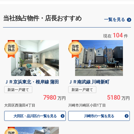
当社独占物件・店長おすすめ
一覧を見る
104
現在
件
ＪＲ京浜東北・根岸線 蒲田
ＪＲ南武線 川崎新町
新築一戸建て
新築一戸建て
7980
5180
万円
万円
大田区西蒲田4丁目
川崎市川崎区小田1丁目
大田区・品川区の一覧を見る
川崎市の一覧を見る