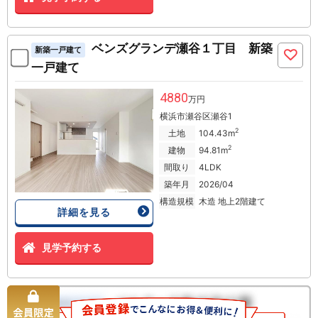
ベンズグランデ瀬谷１丁目 新築
新築一戸建て
一戸建て
4880
万円
横浜市瀬谷区瀬谷1
2
土地
104.43m
2
建物
94.81m
間取り
4LDK
築年月
2026/04
構造規模
木造 地上2階建て
詳細を見る
見学予約する