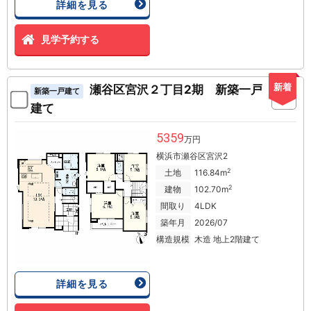
詳細を見る
見学予約する
新着
瀬谷区宮沢２丁目2期 新築一戸
新築一戸建て
建て
5359
万円
横浜市瀬谷区宮沢2
2
土地
116.84m
2
建物
102.70m
間取り
4LDK
築年月
2026/07
構造規模
木造 地上2階建て
詳細を見る