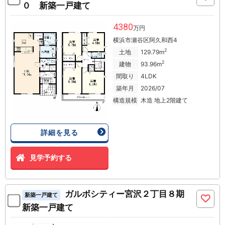
０ 新築一戸建て
4380
万円
横浜市瀬谷区阿久和西4
2
土地
129.79m
2
建物
93.96m
間取り
4LDK
築年月
2026/07
構造規模
木造 地上2階建て
詳細を見る
見学予約する
ガルボシティー宮沢２丁目８期
新築一戸建て
新築一戸建て