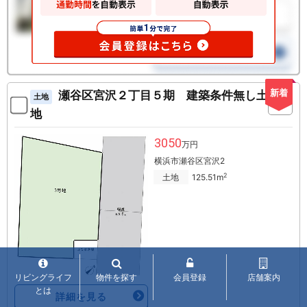
新着
瀬谷区宮沢２丁目５期 建築条件無し土
土地
地
3050
万円
横浜市瀬谷区宮沢2
2
土地
125.51m
リビングライフ
物件を探す
会員登録
店舗案内
とは
詳細を見る