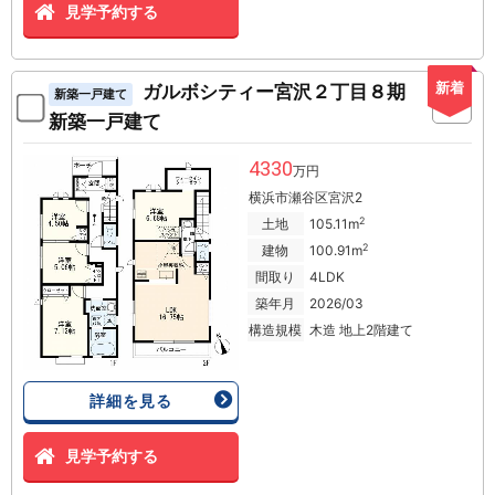
見学予約する
新着
ガルボシティー宮沢２丁目８期
新築一戸建て
新築一戸建て
4330
万円
横浜市瀬谷区宮沢2
2
土地
105.11m
2
建物
100.91m
間取り
4LDK
築年月
2026/03
構造規模
木造 地上2階建て
詳細を見る
見学予約する