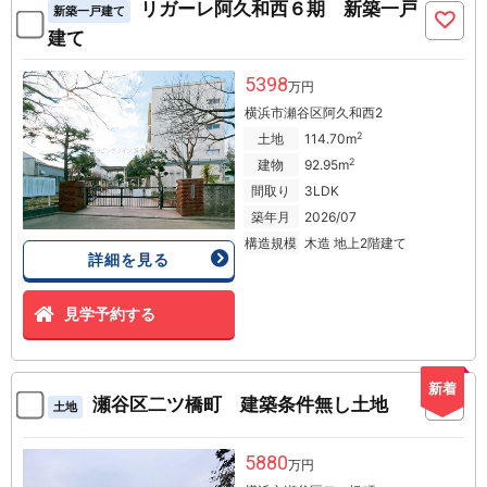
リガーレ阿久和西６期 新築一戸
新築一戸建て
建て
5398
万円
横浜市瀬谷区阿久和西2
2
土地
114.70m
2
建物
92.95m
間取り
3LDK
築年月
2026/07
構造規模
木造 地上2階建て
詳細を見る
見学予約する
新着
瀬谷区二ツ橋町 建築条件無し土地
土地
5880
万円