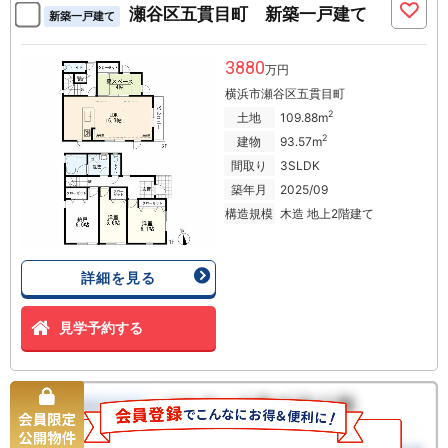
瀬谷区五貫目町 新築一戸建て
新築一戸建て
3880
万円
横浜市瀬谷区五貫目町
2
土地
109.88m
2
建物
93.57m
間取り
3SLDK
築年月
2025/09
構造規模
木造 地上2階建て
詳細を見る
見学予約する