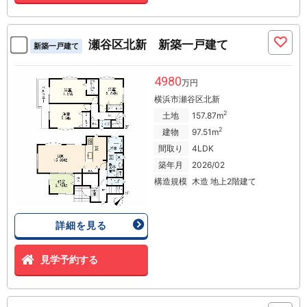
瀬谷区北新 新築一戸建て
新築一戸建て
4980
万円
横浜市瀬谷区北新
2
土地
157.87m
2
建物
97.51m
間取り
4LDK
築年月
2026/02
構造規模
木造 地上2階建て
詳細を見る
見学予約する