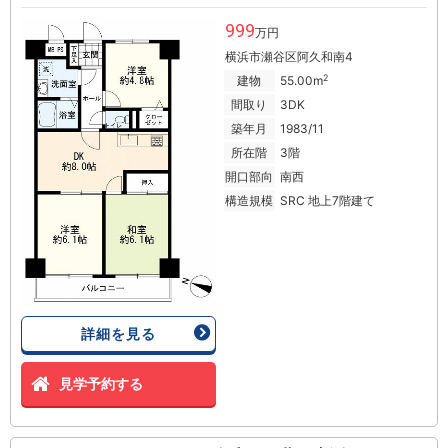
999
万円
横浜市瀬谷区阿久和南4
2
建物
55.00m
間取り
3DK
築年月
1983/11
所在階
3階
開口部向
南西
構造規模
SRC 地上7階建て
詳細を見る
見学予約する