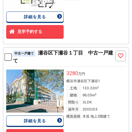
詳細を見る
見学予約する
瀬谷区下瀬谷１丁目 中古一戸建
中古一戸建て
て
3280
万円
横浜市瀬谷区下瀬谷1
2
土地
133.32m
2
建物
96.05m
間取り
3LDK
築年月
2000/03
構造規模
木造 地上2階建て
詳細を見る