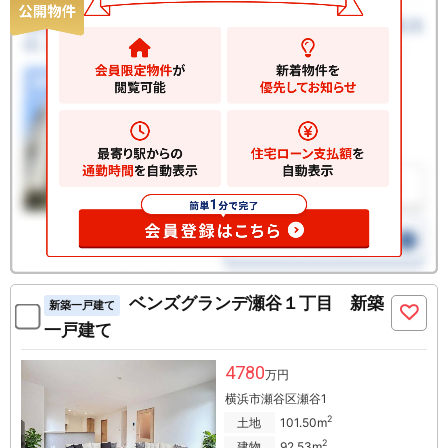
ベンズグランデ瀬谷１丁目 新築
新築一戸建て
一戸建て
4780
万円
横浜市瀬谷区瀬谷1
2
土地
101.50m
2
建物
92.53m