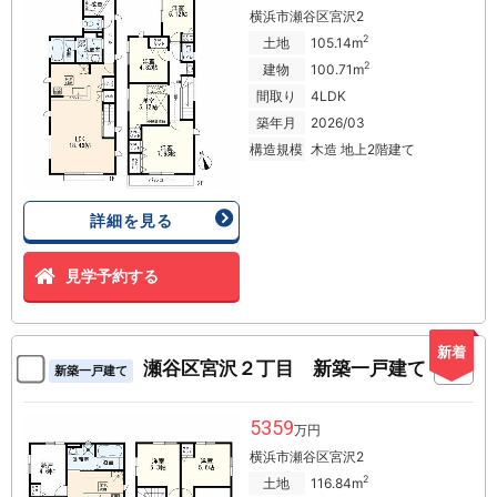
横浜市瀬谷区宮沢2
2
土地
105.14m
2
建物
100.71m
間取り
4LDK
築年月
2026/03
構造規模
木造 地上2階建て
詳細を見る
見学予約する
新着
瀬谷区宮沢２丁目 新築一戸建て
新築一戸建て
5359
万円
横浜市瀬谷区宮沢2
2
土地
116.84m