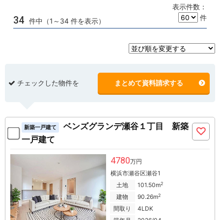
表示件数：
件
34
件中（1～34 件を表示）
チェックした物件を
まとめて資料請求する
ベンズグランデ瀬谷１丁目 新築
新築一戸建て
一戸建て
4780
万円
横浜市瀬谷区瀬谷1
2
土地
101.50m
2
建物
90.26m
間取り
4LDK