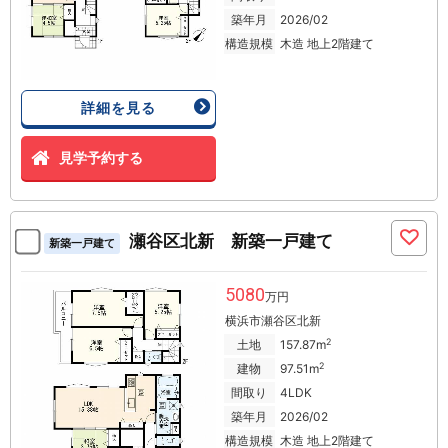
築年月
2026/02
構造規模
木造 地上2階建て
詳細を見る
見学予約する
瀬谷区北新 新築一戸建て
新築一戸建て
5080
万円
横浜市瀬谷区北新
2
土地
157.87m
2
建物
97.51m
間取り
4LDK
築年月
2026/02
構造規模
木造 地上2階建て