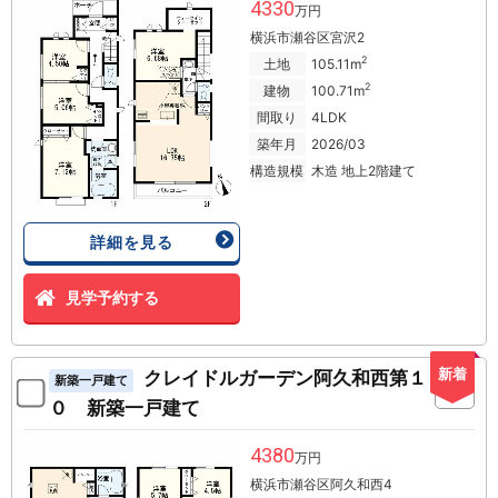
4330
万円
横浜市瀬谷区宮沢2
2
土地
105.11m
2
建物
100.71m
間取り
4LDK
築年月
2026/03
構造規模
木造 地上2階建て
詳細を見る
見学予約する
新着
クレイドルガーデン阿久和西第１
新築一戸建て
０ 新築一戸建て
4380
万円
横浜市瀬谷区阿久和西4