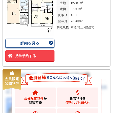
2
土地
127.81m
2
建物
96.99m
間取り
4LDK
築年月
2026/07
構造規模
木造 地上2階建て
詳細を見る
見学予約する