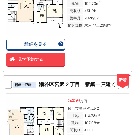
2
建物
102.70m
間取り
4SLDK
築年月
2026/07
構造規模
木造 地上2階建て
詳細を見る
見学予約する
新着
瀬谷区宮沢２丁目 新築一戸建て
新築一戸建て
5459
万円
横浜市瀬谷区宮沢2
2
土地
118.78m
2
建物
107.08m
間取り
4LDK