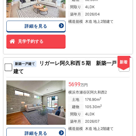
間取り
4LDK
築年月
2026/04
構造規模
木造 地上2階建て
詳細を見る
見学予約する
新着
リガーレ阿久和西５期 新築一戸
新築一戸建て
建て
5699
万円
横浜市瀬谷区阿久和西2
2
土地
176.90m
2
建物
105.30m
間取り
4LDK
築年月
2026/07
構造規模
木造 地上2階建て
詳細を見る