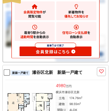
瀬谷区北新 新築一戸建て
新築一戸建て
4980
万円
横浜市瀬谷区北新
2
土地
174.76m
2
建物
98.55m
間取り
4LDK