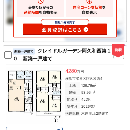
新着
クレイドルガーデン阿久和西第１
新築一戸建て
０ 新築一戸建て
4280
万円
横浜市瀬谷区阿久和西4
2
土地
129.79m
2
建物
93.96m
間取り
4LDK
築年月
2026/07
構造規模
木造 地上2階建て