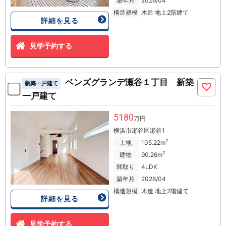
築年月
2026/04
構造規模
木造 地上2階建て
詳細を見る
見学予約する
ベンズグランデ瀬谷１丁目 新築
新築一戸建て
一戸建て
5180
万円
横浜市瀬谷区瀬谷1
2
土地
105.22m
2
建物
90.26m
間取り
4LDK
築年月
2026/04
構造規模
木造 地上2階建て
詳細を見る
見学予約する