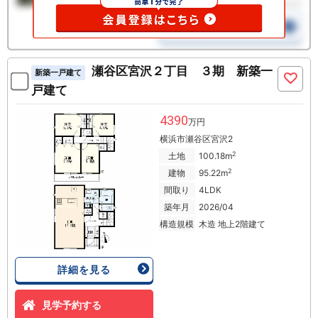
瀬谷区宮沢２丁目 ３期 新築一
新築一戸建て
戸建て
4390
万円
横浜市瀬谷区宮沢2
2
土地
100.18m
2
建物
95.22m
間取り
4LDK
築年月
2026/04
構造規模
木造 地上2階建て
詳細を見る
見学予約する