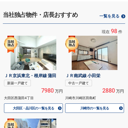
当社独占物件・店長おすすめ
一覧を見る
98
現在
件
ＪＲ京浜東北・根岸線 蒲田
ＪＲ南武線 小田栄
新築一戸建て
中古一戸建て
7980
2880
万円
万円
大田区西蒲田4丁目
川崎市川崎区田島町
大田区・品川区の一覧を見る
川崎市の一覧を見る