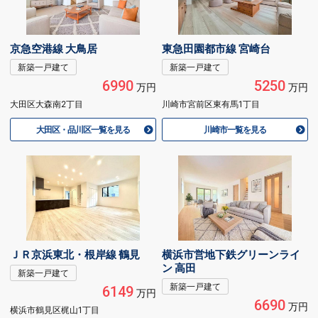
京急空港線 大鳥居
東急田園都市線 宮崎台
新築一戸建て
新築一戸建て
6990
5250
万円
万円
大田区大森南2丁目
川崎市宮前区東有馬1丁目
大田区・品川区一覧を見る
川崎市一覧を見る
ＪＲ京浜東北・根岸線 鶴見
横浜市営地下鉄グリーンライ
ン 高田
新築一戸建て
新築一戸建て
6149
万円
6690
万円
横浜市鶴見区梶山1丁目