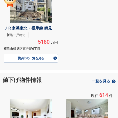
ＪＲ京浜東北・根岸線 鶴見
新築一戸建て
5180
万円
横浜市鶴見区東寺尾6丁目
横浜市の一覧を見る
値下げ物件情報
一覧を見る
614
現在
件