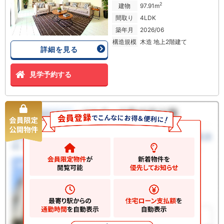
2
建物
97.91m
間取り
4LDK
築年月
2026/06
構造規模
木造 地上2階建て
詳細を見る
見学予約する