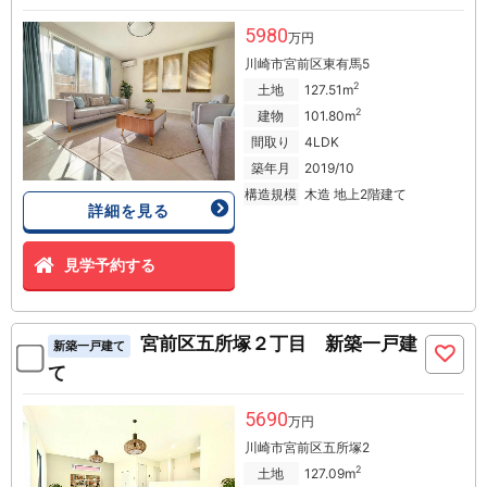
5980
万円
川崎市宮前区東有馬5
2
土地
127.51m
2
建物
101.80m
間取り
4LDK
築年月
2019/10
構造規模
木造 地上2階建て
詳細を見る
見学予約する
宮前区五所塚２丁目 新築一戸建
新築一戸建て
て
5690
万円
川崎市宮前区五所塚2
2
土地
127.09m