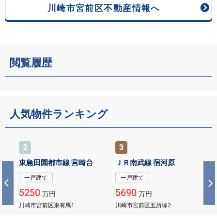
川崎市宮前区不動産情報へ
閲覧履歴
人気物件ランキング
3
1
園都市線 宮崎台
ＪＲ南武線 宿河原
東急田園都市
建て
一戸建て
一戸建て
0
5690
5980
万円
万円
万円
宮前区東有馬1
川崎市宮前区五所塚2
川崎市宮前区東有