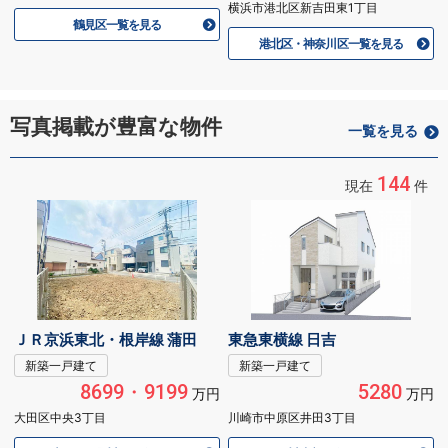
横浜市港北区新吉田東1丁目
鶴見区一覧を見る
港北区・神奈川区一覧を見る
写真掲載が豊富な物件
一覧を見る
144
現在
件
ＪＲ京浜東北・根岸線 蒲田
東急東横線 日吉
新築一戸建て
新築一戸建て
8699・9199
5280
万円
万円
大田区中央3丁目
川崎市中原区井田3丁目