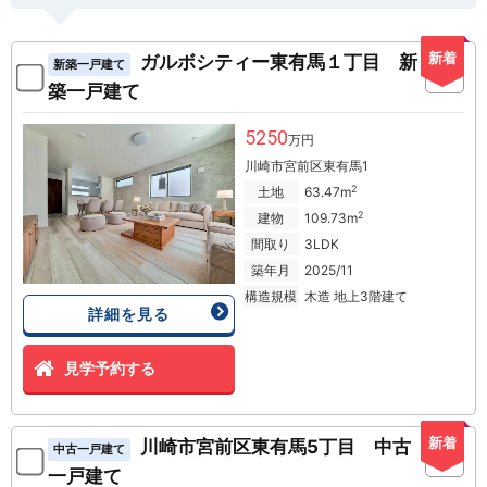
新着
ガルボシティー東有馬１丁目 新
新築一戸建て
築一戸建て
5250
万円
川崎市宮前区東有馬1
2
土地
63.47m
2
建物
109.73m
間取り
3LDK
築年月
2025/11
構造規模
木造 地上3階建て
詳細を見る
見学予約する
新着
川崎市宮前区東有馬5丁目 中古
中古一戸建て
一戸建て