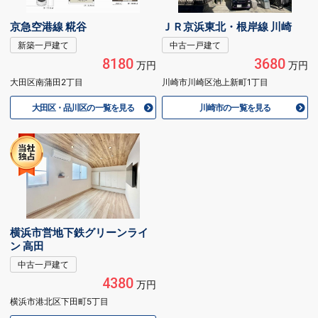
京急空港線 糀谷
ＪＲ京浜東北・根岸線 川崎
新築一戸建て
中古一戸建て
8180
3680
万円
万円
大田区南蒲田2丁目
川崎市川崎区池上新町1丁目
大田区・品川区の一覧を見る
川崎市の一覧を見る
横浜市営地下鉄グリーンライ
ン 高田
中古一戸建て
4380
万円
横浜市港北区下田町5丁目