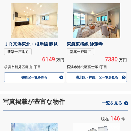
ＪＲ京浜東北・根岸線 鶴見
東急東横線 妙蓮寺
新築一戸建て
新築一戸建て
6149
7380
万円
万円
横浜市鶴見区梶山1丁目
横浜市港北区富士塚1丁目
鶴見区一覧を見る
港北区・神奈川区一覧を見る
写真掲載が豊富な物件
一覧を見る
146
現在
件