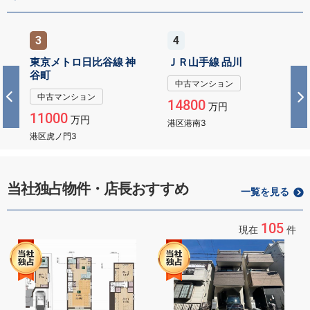
3
4
東京メトロ日比谷線 神
ＪＲ山手線 品川
谷町
中古マンション
中古マンション
14800
万円
11000
万円
港区港南3
港区虎ノ門3
当社独占物件・店長おすすめ
一覧を見る
105
現在
件