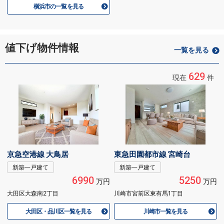
横浜市の一覧を見る
値下げ物件情報
一覧を見る
629
現在
件
京急空港線 大鳥居
東急田園都市線 宮崎台
新築一戸建て
新築一戸建て
6990
5250
万円
万円
大田区大森南2丁目
川崎市宮前区東有馬1丁目
大田区・品川区一覧を見る
川崎市一覧を見る