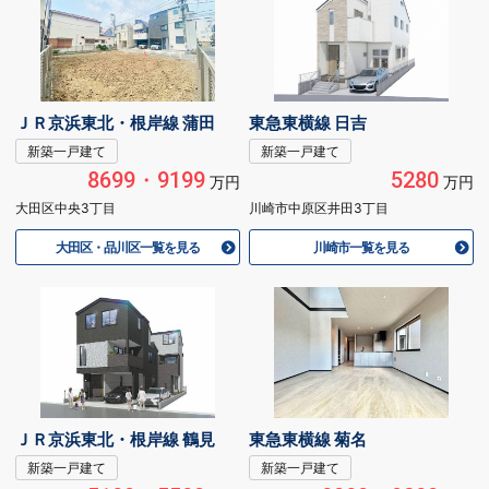
ＪＲ京浜東北・根岸線 蒲田
東急東横線 日吉
新築一戸建て
新築一戸建て
8699・9199
5280
万円
万円
大田区中央3丁目
川崎市中原区井田3丁目
大田区・品川区一覧を見る
川崎市一覧を見る
ＪＲ京浜東北・根岸線 鶴見
東急東横線 菊名
新築一戸建て
新築一戸建て