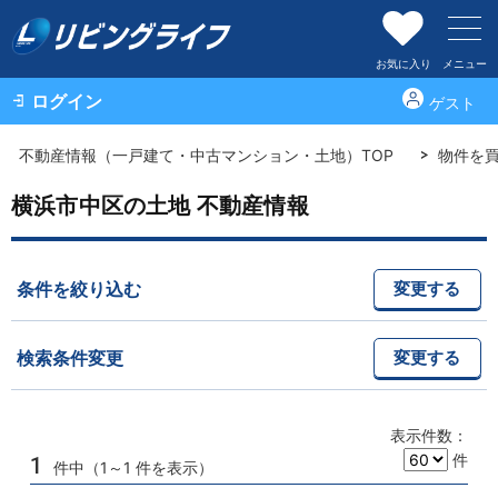
お気に入り
メニュー
ログイン
ゲスト
不動産情報（一戸建て・中古マンション・土地）TOP
物件を
横浜市中区の土地 不動産情報
条件を絞り込む
変更する
検索条件変更
変更する
表示件数：
件
1
件中（1～1 件を表示）