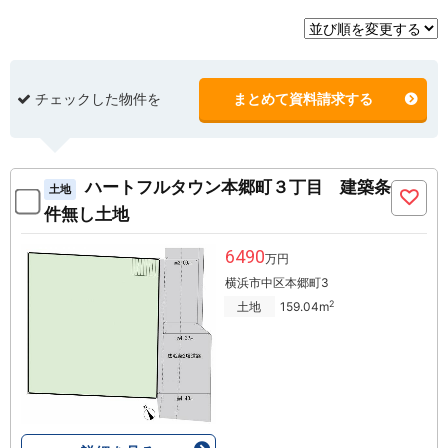
チェックした物件を
まとめて資料請求する
ハートフルタウン本郷町３丁目 建築条
土地
件無し土地
6490
万円
横浜市中区本郷町3
2
土地
159.04m