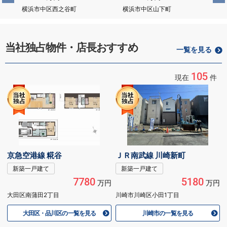
横浜市中区西之谷町
横浜市中区山下町
当社独占物件・店長おすすめ
一覧を見る
105
現在
件
京急空港線 糀谷
ＪＲ南武線 川崎新町
新築一戸建て
新築一戸建て
7780
5180
万円
万円
大田区南蒲田2丁目
川崎市川崎区小田1丁目
大田区・品川区の一覧を見る
川崎市の一覧を見る