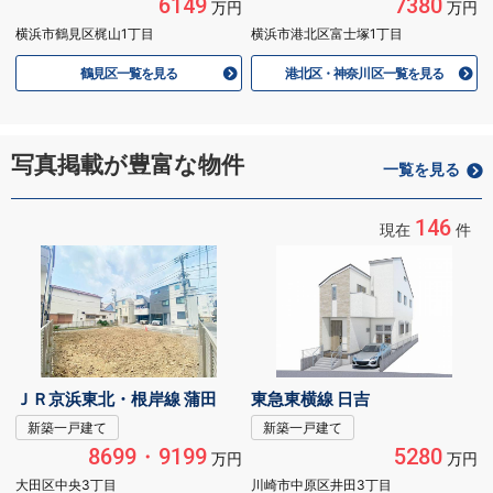
6149
7380
万円
万円
横浜市鶴見区梶山1丁目
横浜市港北区富士塚1丁目
鶴見区一覧を見る
港北区・神奈川区一覧を見る
写真掲載が豊富な物件
一覧を見る
146
現在
件
ＪＲ京浜東北・根岸線 蒲田
東急東横線 日吉
新築一戸建て
新築一戸建て
8699・9199
5280
万円
万円
大田区中央3丁目
川崎市中原区井田3丁目