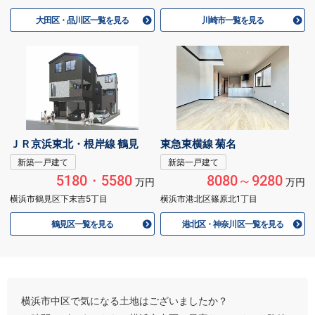
大田区・品川区一覧を見る
川崎市一覧を見る
ＪＲ京浜東北・根岸線 鶴見
東急東横線 菊名
新築一戸建て
新築一戸建て
5180・5580
8080～9280
万円
万円
横浜市鶴見区下末吉5丁目
横浜市港北区篠原北1丁目
鶴見区一覧を見る
港北区・神奈川区一覧を見る
横浜市中区で気になる土地はございましたか？