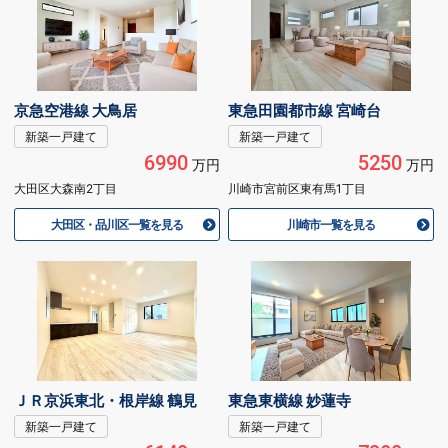
京急空港線 大鳥居
東急田園都市線 宮崎台
新築一戸建て
新築一戸建て
6990
5250
万円
万円
大田区大森南2丁目
川崎市宮前区東有馬1丁目
大田区・品川区一覧を見る
川崎市一覧を見る
ＪＲ京浜東北・根岸線 鶴見
東急東横線 妙蓮寺
新築一戸建て
新築一戸建て