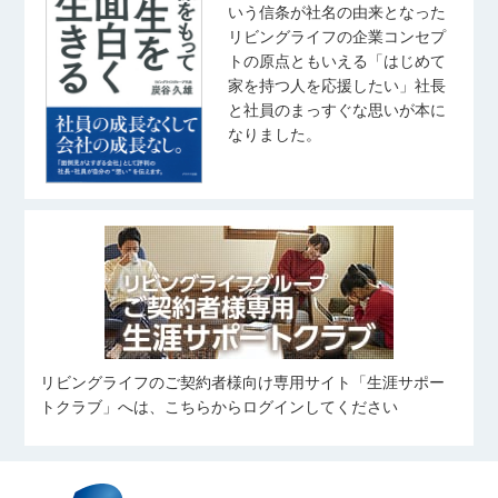
宅地建物取引士
いう信条が社名の由来となった
旅行、ドラマ鑑賞
たまのい みき
まつうら たつや
住宅ローンアドバイザー
リビングライフの企業コンセプ
ゴルフ
トの原点ともいえる「はじめて
釣り
ラーメン・カフェ巡り
家を持つ人を応援したい」社長
音楽を聴くこと（J-pop）
宅地建物取引士
住宅ローンアドバイザー
高尾 泰至
秋葉 しおり
スポーツ観戦
と社員のまっすぐな思いが本に
住宅ローンアドバイザー
たかお たいし
あきば しおり
奥山 菜乃香
なりました。
武藤 桃子
齋藤 翼
おくやま なのか
野球観戦
むとう ももこ
さいとう つばさ
ピラティス
バレーボール
宅地建物取引士
旅行、料理、神社仏閣巡り
写真を撮ること
住宅ローンアドバイザー
友人とのお出かけ(ご飯/カフェ/商業
住宅ローンアドバイザー
施設など)
旅行
中村 優太
田鎖 大雅
姉の愛犬に会いに行くこと
野球観戦
伊藤 凜
なかむら ゆうた
たぐさり たいが
愛犬と過ごすこと
いとう りん
カフェ巡り
スキューバ・ダイビング
コンサートに行くこと
サッカーを見ること
スポーツ
リビングライフのご契約者様向け専用サイト「生涯サポー
住宅ローンアドバイザー
横溝 凱
向 奏汰
筋トレ
食べること
トクラブ」へは、こちらからログインしてください
よこみぞ がい
むかい かなた
旅行、ボウリング、ダーツ
野球、自然観光
住宅ローンアドバイザー