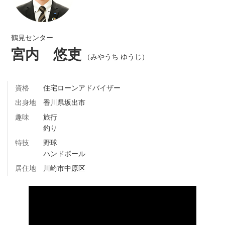
鶴見センター
宮内 悠吏
（みやうち ゆうじ）
資格
住宅ローンアドバイザー
出身地
香川県坂出市
趣味
旅行
釣り
特技
野球
ハンドボール
居住地
川崎市中原区