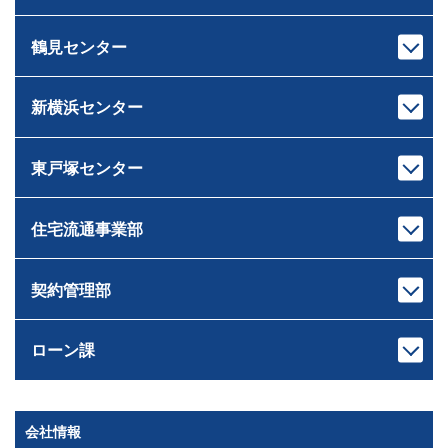
センター長
課長代理
下重 和之
伊藤 岳
しもじゅう かずゆき
いとう がく
鶴見センター
宅地建物取引士
宅地建物取引士
センター長
課長
ホームインスペクター
ファイナンシャルプランナー
荒木 雄輔
原 龍二
ファイナンシャルプランナー
住宅ローンアドバイザー
あらき ゆうすけ
はら りゅうじ
新横浜センター
宅地建物取引士
宅地建物取引士
住宅ローンアドバイザー
損害保険募集人
センター長
課長
損害保険募集人
相続診断士
ファイナンシャルプランナー
芝﨑 智大
村井 智
住宅ローンアドバイザー
住宅ローンアドバイザー
しばさき ともひろ
むらい さとる
東戸塚センター
宅地建物取引士
宅地建物取引士
損害保険募集人
損害保険募集人
ドライブ
センター長
課長
住宅ローンアドバイザー
ファイナンシャルプランナー
ゴルフ・料理
サウナ
岸本 健太
中山 匠平
損害保険募集人
住宅ローンアドバイザー
きしもと けんた
なかやま しょうへい
住宅流通事業部
宅地建物取引士
宅地建物取引士
キャンプ、登山
愛犬の散歩 たまに登山
センター長
課長
ホームインスペクター
住宅ローンアドバイザー
読書
ワイン
佐藤 広顕
戸崎 大祐
管理業務主任者
損害保険募集人
観葉植物
サッカー・旅行・ゲーム
さとう ひろあき
とさき だいすけ
契約管理部
宅地建物取引士
宅地建物取引士
ファイナンシャルプランナー
釣り
本部長
住宅ローンアドバイザー
住宅ローンアドバイザー
住宅ローンアドバイザー
田村 恭一
損害保険募集人
次長
課長
損害保険募集人
損害保険募集人
ツーリング
滝田 良平
西條 圭彦
たむら きょういち
ローン課
宅地建物取引士
宅地建物取引士
旅行
課長代理
たきた りょうへい
さいじょう よしひこ
ファイナンシャルプランナー
ファイナンシャルプランナー
矢持 慎之介
住宅ローンアドバイザー
住宅ローンアドバイザー
野球
須崎 翔
旅行
ドライブ（2022年に車購入）
宅地建物取引士
やもち しんのすけ
損害保険募集人
損害保険募集人
読書
山口 遼太
岡野 稜大
B’ｚ鑑賞
釣り
すさき しょう
次長
課長代理
会社情報
課長
宅地建物取引士
宅地建物取引士
管理業務主任者
萩原 靖子
川島 竜太
やまぐち りょうた
おかの りょうだい