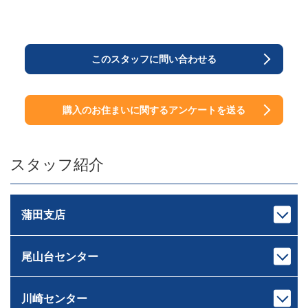
このスタッフに問い合わせる
購入のお住まいに関するアンケートを送る
スタッフ紹介
蒲田支店
尾山台センター
支店長
次長
池上 裕治
中村 亮太
いけがみ ゆうじ
なかむら りょうた
川崎センター