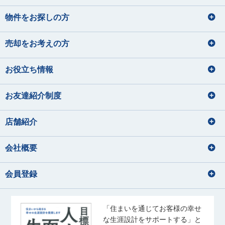
映画鑑賞
ギター
音楽を聴くこと
みなもと りょうや
なかしず たかお
ゴルフ
ディズニーへ行く事
かわぐち りょうたろう
たかはし かのん
サウナ
スキューバダイビング
料理をすること
物件をお探しの方
サッカー観戦
グランピング
宅地建物取引士
住宅ローンアドバイザー
青野 真大
山本 裕月
住宅ローンアドバイザー
住宅ローンアドバイザー
宅地建物取引士
損害保険募集人
あおの まさひろ
やまもと ゆづき
宅地建物取引士
売却をお考えの方
住宅ローンアドバイザー
ファイナンシャルプランナー
住宅ローンアドバイザー
住宅ローンアドバイザー
旅行
お役立ち情報
損害保険募集人
釣り
ドライブ
宅地建物取引士
住宅ローンアドバイザー
バレーボール、温泉、漫画
海鮮を食べること
住宅ローンアドバイザー
ディズニーに行くこと
映画鑑賞、カメラで写真を撮ること
損害保険募集人
お友達紹介制度
秋元 渚
須﨑 なな子
内藤 里奈
大和久 優斗
美味しいコーヒーを飲みに行く
林 直樹
大塚 鈴菜
音楽、アニメ、ライブ参戦
あきもと なぎさ
すさき ななこ
ないとう りな
おおわく ゆうと
はやし なおき
おおつか れいな
店舗紹介
音楽鑑賞、お酒の飲み比べ
猫と戯れる
宅地建物取引士
住宅ローンアドバイザー
宅地建物取引士
住宅ローンアドバイザー
会社概要
宅地建物取引士
住宅ローンアドバイザー
海外旅行の動画を見る事
住宅ローンアドバイザー
住宅ローンアドバイザー
佐藤 幹汰
成田 果南
国内外旅行
損害保険募集人
会員登録
さとう かんた
なりた かなん
音楽
サッカー観戦
佐藤 礼奈
齊藤 ひより
水族館、海に行くこと
アニメを見る
旅行
さとう れいな
さいとう ひより
・野球観戦 ・推し活 ・ゲー
散歩・写真
ム ・ゴルフ
宅地建物取引士
「住まいを通じてお客様の幸せ
住宅ローンアドバイザー
音楽鑑賞
な生涯設計をサポートする」と
住宅ローンアドバイザー
玉野井 美紀
松浦 竜也