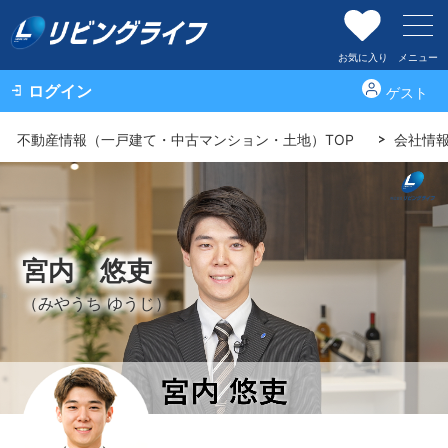
お気に入り
メニュー
ログイン
ゲスト
不動産情報（一戸建て・中古マンション・土地）TOP
会社情
宮内 悠吏
（みやうち ゆうじ）