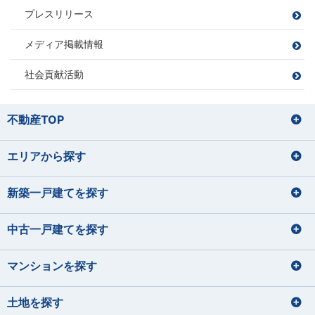
損害保険募集人
プレスリリース
損害保険募集人
損害保険募集人
損害保険募集人
中嶋 梓
桑野 郁弥
サッカー観戦
ゴルフ
なかじま あずさ
くわの ふみや
旅行
井上 将
秋山 知之
メディア掲載情報
ツーリング
サウナ
いのうえ しょう
あきやま ともゆき
バレーボール
読書
サッカー
野球
社会貢献活動
苔テラリウムの栽培
家具を見に行くこと
お酒を飲むこと
住宅ローンアドバイザー
住宅ローンアドバイザー
損害保険募集人
山田 正
損害保険募集人
田辺 明秀
筒井 将治
飯塚 志帆
宅地建物取引士
住宅ローンアドバイザー
やまだ ただし
たなべ あきひで
つつい まさはる
いいづか しほ
不動産TOP
住宅ローンアドバイザー
東間 愛莉
鈴木 理文
損害保険募集人
プロ野球観戦（12球団本拠地制覇を
運動
とうま えり
すずき りの
目指しています）
バレーボール、野球
エリアから探す
宅地建物取引士
宅地建物取引士
旅行
宅地建物取引士
住宅ローンアドバイザー
パン屋巡り（おすすめのパン屋さん
料理、カラオケ
菊地 聡之
平 愛梨
を教えて下さい！）
損害保険募集人
住宅ローンアドバイザー
ファイナンシャルプランナー
住宅ローンアドバイザー
サッカー観戦
きくち としゆき
たいら あいり
損害保険募集人
住宅ローンアドバイザー
住宅ローンアドバイザー
損害保険募集人
新築一戸建てを探す
石垣 小巻
大貫 文乃
佐藤 蓮
齋藤 セルジオ優
犬の散歩
損害保険募集人
希
いしがき こまき
おおぬき あやの
さとう れん
ハンドメイド
さいとう せるじおゆうき
中古一戸建てを探す
宅地建物取引士
宅地建物取引士
ドライブ・旅行
サイクリング フットサル サウナ
ファイナンシャルプランナー
ファイナンシャルプランナー
宅地建物取引士
宅地建物取引士
住宅ローンアドバイザー
住宅ローンアドバイザー
住宅ローンアドバイザー
マンションを探す
住宅ローンアドバイザー
ファイナンシャルプランナー
住宅ローンアドバイザー
損害保険募集人
課長
住宅ローンアドバイザー
矢後 美玲
宮内 悠吏
下藤 千秋
課長
土地を探す
皆元 諒也
中静 孝雄
やご みれい
みやうち ゆうじ
旅行
しもふじ ちあき
川口 涼太朗
国内外旅行
髙橋 かのん