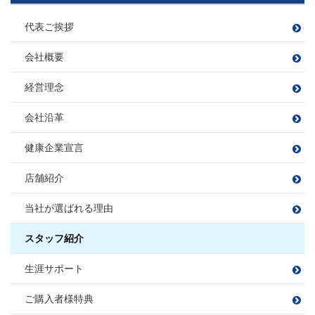
木村 友亮
賃貸不動産経営管理士
ファイナンシャルプランナー
住宅ローンアドバイザー
車 亜美
はぎわら やすこ
かわしま りゅうた
宅地建物取引士
きむら ゆうすけ
ファイナンシャルプランナー
住宅ローンアドバイザー
損害保険募集人
飲食店開拓(特にラーメン)
代表ご挨拶
宅地建物取引士
ちゃ あみ
住宅ローンアドバイザー
損害保険募集人
ファイナンシャルプランナー
愛猫と遊ぶこと
宅地建物取引士
宅地建物取引士
損害保険募集人
ファイナンシャルプランナー
住宅ローンアドバイザー
会社概要
宅地建物取引士
住宅ローンアドバイザー
住宅ローンアドバイザー
住宅ローンアドバイザー
住宅ローンアドバイザー
住宅ローンアドバイザー
野球観戦
課長
損害保険募集人
損害保険募集人
住宅ローンアドバイザー
課長
損害保険募集人
損害保険募集人
ファイナンシャルプランナー
小方 寿敏
フットサル
大好きな焼肉を食べること
小松 大南
経営理念
住宅ローンアドバイザー
穴田 孝
旅行
読書
伊東 諒
おがた かずと
こまつ だいな
損害保険募集人
野球観戦・テニス
プロ野球観戦・ゴルフ・カラオケ
あなだ たかし
いとう まこと
会社沿革
カフェ巡り
毎週銭湯
白米に合うおかず探し
フットサル
課長
映画鑑賞
映画鑑賞
旅行
福留 拓
宅地建物取引士
健康企業宣言
宅地建物取引士
樋熊 亮介
住宅ローンアドバイザー
ふくどめ ひらく
住宅ローンアドバイザー
住宅ローンアドバイザー
住宅ローンアドバイザー
損害保険募集人
ひぐま りょうすけ
損害保険募集人
店舗紹介
損害保険募集人
須合 瞳
松平 則彦
課長
伊藤 寛成
宅地建物取引士
当社が選ばれる理由
すごう ひとみ
まつだいら のりひこ
大藤 洋輔
サッカー、フットサル、バンド、ボ
住宅ローンアドバイザー
いとう ひろなり
佐藤 勝哉
尻無浜 圭佑
ーリング
住宅ローンアドバイザー
旅行
BBQ
損害保険募集人
だいとう ようすけ
損害保険募集人
ゴルフ
スタッフ紹介
さとう かつや
しりなしはま けいすけ
ドライブ
宅地建物取引士
宅地建物取引士
田邉 莉奈
山本 梨音
三橋 春紀
宮尾 拓人
宅地建物取引士
生涯サポート
ファイナンシャルプランナー
ファイナンシャルプランナー
たなべ りな
やまもと りおん
みはし はるき
みやお たくと
住宅ローンアドバイザー
ゴルフ
ファイナンシャルプランナー
宅地建物取引士
宅地建物取引士
住宅ローンアドバイザー
住宅ローンアドバイザー
サウナ/アウトドア
損害保険募集人
ダーツ
住宅ローンアドバイザー
損害保険募集人
漫画を読む
ご購入者様特典
ファイナンシャルプランナー
ファイナンシャルプランナー
損害保険募集人
住宅ローンアドバイザー
住宅ローンアドバイザー
住宅ローンアドバイザー
住宅ローンアドバイザー
住宅ローンアドバイザー
住宅ローンアドバイザー