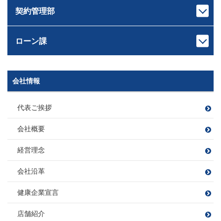
管理業務主任者
損害保険募集人
観葉植物
サッカー・旅行・ゲーム
さとう ひろあき
とさき だいすけ
契約管理部
宅地建物取引士
宅地建物取引士
ファイナンシャルプランナー
釣り
本部長
住宅ローンアドバイザー
住宅ローンアドバイザー
住宅ローンアドバイザー
田村 恭一
損害保険募集人
次長
課長
損害保険募集人
損害保険募集人
ツーリング
滝田 良平
西條 圭彦
たむら きょういち
ローン課
宅地建物取引士
宅地建物取引士
旅行
課長代理
たきた りょうへい
さいじょう よしひこ
ファイナンシャルプランナー
ファイナンシャルプランナー
矢持 慎之介
住宅ローンアドバイザー
住宅ローンアドバイザー
野球
須崎 翔
旅行
ドライブ（2022年に車購入）
宅地建物取引士
やもち しんのすけ
損害保険募集人
損害保険募集人
読書
山口 遼太
岡野 稜大
B’ｚ鑑賞
釣り
すさき しょう
次長
課長代理
会社情報
課長
宅地建物取引士
宅地建物取引士
管理業務主任者
萩原 靖子
川島 竜太
木村 友亮
やまぐち りょうた
おかの りょうだい
賃貸不動産経営管理士
ファイナンシャルプランナー
住宅ローンアドバイザー
車 亜美
はぎわら やすこ
かわしま りゅうた
宅地建物取引士
きむら ゆうすけ
ファイナンシャルプランナー
住宅ローンアドバイザー
損害保険募集人
飲食店開拓(特にラーメン)
代表ご挨拶
宅地建物取引士
ちゃ あみ
住宅ローンアドバイザー
損害保険募集人
ファイナンシャルプランナー
愛猫と遊ぶこと
宅地建物取引士
宅地建物取引士
損害保険募集人
ファイナンシャルプランナー
住宅ローンアドバイザー
会社概要
宅地建物取引士
住宅ローンアドバイザー
住宅ローンアドバイザー
住宅ローンアドバイザー
住宅ローンアドバイザー
住宅ローンアドバイザー
野球観戦
課長
損害保険募集人
損害保険募集人
住宅ローンアドバイザー
課長
損害保険募集人
損害保険募集人
ファイナンシャルプランナー
小方 寿敏
フットサル
大好きな焼肉を食べること
小松 大南
経営理念
住宅ローンアドバイザー
穴田 孝
旅行
読書
伊東 諒
おがた かずと
こまつ だいな
損害保険募集人
野球観戦・テニス
プロ野球観戦・ゴルフ・カラオケ
あなだ たかし
いとう まこと
会社沿革
カフェ巡り
毎週銭湯
白米に合うおかず探し
フットサル
課長
映画鑑賞
映画鑑賞
旅行
福留 拓
宅地建物取引士
健康企業宣言
宅地建物取引士
樋熊 亮介
住宅ローンアドバイザー
ふくどめ ひらく
住宅ローンアドバイザー
住宅ローンアドバイザー
住宅ローンアドバイザー
損害保険募集人
ひぐま りょうすけ
損害保険募集人
店舗紹介
損害保険募集人