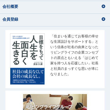
猫と戯れる
宅地建物取引士
住宅ローンアドバイザー
宅地建物取引士
住宅ローンアドバイザー
会社概要
宅地建物取引士
住宅ローンアドバイザー
海外旅行の動画を見る事
住宅ローンアドバイザー
住宅ローンアドバイザー
佐藤 幹汰
成田 果南
国内外旅行
損害保険募集人
会員登録
さとう かんた
なりた かなん
音楽
サッカー観戦
佐藤 礼奈
齊藤 ひより
水族館、海に行くこと
アニメを見る
旅行
さとう れいな
さいとう ひより
・野球観戦 ・推し活 ・ゲー
散歩・写真
ム ・ゴルフ
宅地建物取引士
「住まいを通じてお客様の幸せ
住宅ローンアドバイザー
音楽鑑賞
な生涯設計をサポートする」と
住宅ローンアドバイザー
玉野井 美紀
松浦 竜也
宅地建物取引士
いう信条が社名の由来となった
旅行、ドラマ鑑賞
たまのい みき
まつうら たつや
住宅ローンアドバイザー
リビングライフの企業コンセプ
ゴルフ
トの原点ともいえる「はじめて
釣り
ラーメン・カフェ巡り
家を持つ人を応援したい」社長
音楽を聴くこと（J-pop）
宅地建物取引士
住宅ローンアドバイザー
高尾 泰至
秋葉 しおり
スポーツ観戦
と社員のまっすぐな思いが本に
住宅ローンアドバイザー
たかお たいし
あきば しおり
奥山 菜乃香
なりました。
武藤 桃子
齋藤 翼
おくやま なのか
野球観戦
むとう ももこ
さいとう つばさ
ピラティス
バレーボール
宅地建物取引士
旅行、料理、神社仏閣巡り
写真を撮ること
住宅ローンアドバイザー
友人とのお出かけ(ご飯/カフェ/商業
住宅ローンアドバイザー
施設など)
旅行
中村 優太
田鎖 大雅
姉の愛犬に会いに行くこと
野球観戦
伊藤 凜