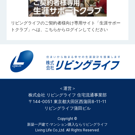
なかむら ゆうた
たぐさり たいが
愛犬と過ごすこと
いとう りん
カフェ巡り
スキューバ・ダイビング
コンサートに行くこと
サッカーを見ること
スポーツ
リビングライフのご契約者様向け専用サイト「生涯サポー
住宅ローンアドバイザー
横溝 凱
向 奏汰
筋トレ
食べること
トクラブ」へは、こちらからログインしてください
よこみぞ がい
むかい かなた
旅行、ボウリング、ダーツ
野球、自然観光
住宅ローンアドバイザー
細谷 岳澄
料理
望月 愼太郎
𠮷川 凜
筋トレ
ほそや がくと
もちづき しんたろう
よしかわ りん
旅行・ラーメンを食べること
カラオケ・アニメ鑑賞
ゴルフ、料理、神輿、旅行
＜運営＞
旅行
バレーボール
野球観戦
株式会社 リビングライフ 住宅流通事業部
ラグビー観戦
旅行、映画鑑賞
岩月 大河
〒144-0051 東京都大田区西蒲田8-11-11
リビングライフ蒲田ビル
いわつき たいが
Copyright ©
新築一戸建て‧マンション購入ならリビングライフ
鈴木 崇太
古江 彩夏
Living Life Co.,Ltd. All Rights Reserved.
サウナ