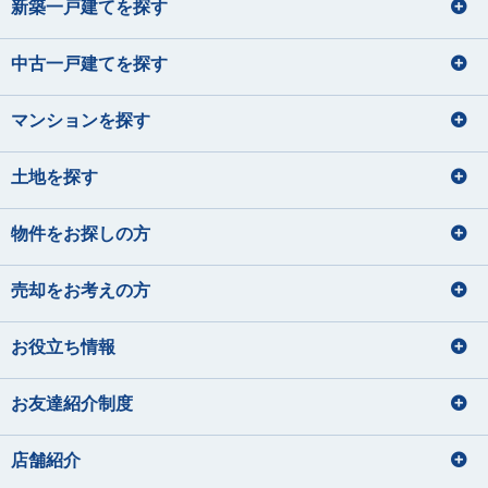
損害保険募集人
新築一戸建てを探す
石垣 小巻
大貫 文乃
佐藤 蓮
齋藤 セルジオ優
犬の散歩
損害保険募集人
希
いしがき こまき
おおぬき あやの
さとう れん
ハンドメイド
さいとう せるじおゆうき
中古一戸建てを探す
宅地建物取引士
宅地建物取引士
ドライブ・旅行
サイクリング フットサル サウナ
ファイナンシャルプランナー
ファイナンシャルプランナー
宅地建物取引士
宅地建物取引士
住宅ローンアドバイザー
住宅ローンアドバイザー
住宅ローンアドバイザー
マンションを探す
住宅ローンアドバイザー
ファイナンシャルプランナー
住宅ローンアドバイザー
損害保険募集人
課長
住宅ローンアドバイザー
矢後 美玲
宮内 悠吏
下藤 千秋
課長
土地を探す
皆元 諒也
中静 孝雄
やご みれい
みやうち ゆうじ
旅行
しもふじ ちあき
川口 涼太朗
国内外旅行
髙橋 かのん
映画鑑賞
ギター
音楽を聴くこと
みなもと りょうや
なかしず たかお
ゴルフ
ディズニーへ行く事
かわぐち りょうたろう
たかはし かのん
サウナ
スキューバダイビング
料理をすること
物件をお探しの方
サッカー観戦
グランピング
宅地建物取引士
住宅ローンアドバイザー
青野 真大
山本 裕月
住宅ローンアドバイザー
住宅ローンアドバイザー
宅地建物取引士
損害保険募集人
あおの まさひろ
やまもと ゆづき
宅地建物取引士
売却をお考えの方
住宅ローンアドバイザー
ファイナンシャルプランナー
住宅ローンアドバイザー
住宅ローンアドバイザー
旅行
お役立ち情報
損害保険募集人
釣り
ドライブ
宅地建物取引士
住宅ローンアドバイザー
バレーボール、温泉、漫画
海鮮を食べること
住宅ローンアドバイザー
ディズニーに行くこと
映画鑑賞、カメラで写真を撮ること
損害保険募集人
お友達紹介制度
秋元 渚
須﨑 なな子
内藤 里奈
大和久 優斗
美味しいコーヒーを飲みに行く
林 直樹
大塚 鈴菜
音楽、アニメ、ライブ参戦
あきもと なぎさ
すさき ななこ
ないとう りな
おおわく ゆうと
はやし なおき
おおつか れいな
店舗紹介
音楽鑑賞、お酒の飲み比べ