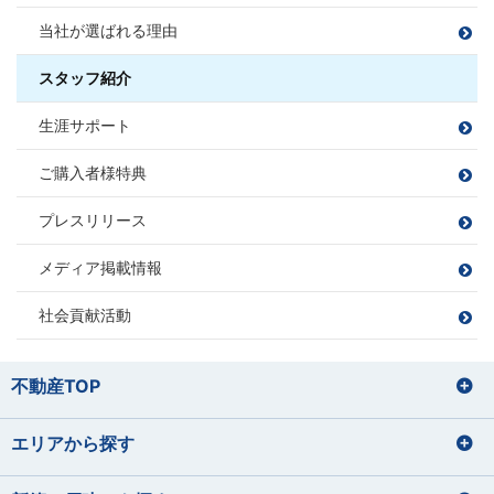
須合 瞳
松平 則彦
課長
伊藤 寛成
宅地建物取引士
当社が選ばれる理由
すごう ひとみ
まつだいら のりひこ
大藤 洋輔
サッカー、フットサル、バンド、ボ
住宅ローンアドバイザー
いとう ひろなり
佐藤 勝哉
尻無浜 圭佑
ーリング
住宅ローンアドバイザー
旅行
BBQ
損害保険募集人
だいとう ようすけ
損害保険募集人
ゴルフ
スタッフ紹介
さとう かつや
しりなしはま けいすけ
ドライブ
宅地建物取引士
宅地建物取引士
田邉 莉奈
山本 梨音
三橋 春紀
宮尾 拓人
宅地建物取引士
生涯サポート
ファイナンシャルプランナー
ファイナンシャルプランナー
たなべ りな
やまもと りおん
みはし はるき
みやお たくと
住宅ローンアドバイザー
ゴルフ
ファイナンシャルプランナー
宅地建物取引士
宅地建物取引士
住宅ローンアドバイザー
住宅ローンアドバイザー
サウナ/アウトドア
損害保険募集人
ダーツ
住宅ローンアドバイザー
損害保険募集人
漫画を読む
ご購入者様特典
ファイナンシャルプランナー
ファイナンシャルプランナー
損害保険募集人
住宅ローンアドバイザー
住宅ローンアドバイザー
住宅ローンアドバイザー
住宅ローンアドバイザー
住宅ローンアドバイザー
住宅ローンアドバイザー
損害保険募集人
プレスリリース
損害保険募集人
損害保険募集人
損害保険募集人
中嶋 梓
桑野 郁弥
サッカー観戦
ゴルフ
なかじま あずさ
くわの ふみや
旅行
井上 将
秋山 知之
メディア掲載情報
ツーリング
サウナ
いのうえ しょう
あきやま ともゆき
バレーボール
読書
サッカー
野球
社会貢献活動
苔テラリウムの栽培
家具を見に行くこと
お酒を飲むこと
住宅ローンアドバイザー
住宅ローンアドバイザー
損害保険募集人
山田 正
損害保険募集人
田辺 明秀
筒井 将治
飯塚 志帆
宅地建物取引士
住宅ローンアドバイザー
やまだ ただし
たなべ あきひで
つつい まさはる
いいづか しほ
不動産TOP
住宅ローンアドバイザー
東間 愛莉
鈴木 理文
損害保険募集人
プロ野球観戦（12球団本拠地制覇を
運動
とうま えり
すずき りの
目指しています）
バレーボール、野球
エリアから探す
宅地建物取引士
宅地建物取引士
旅行
宅地建物取引士
住宅ローンアドバイザー
パン屋巡り（おすすめのパン屋さん
料理、カラオケ
菊地 聡之
平 愛梨
を教えて下さい！）
損害保険募集人
住宅ローンアドバイザー
ファイナンシャルプランナー
住宅ローンアドバイザー
サッカー観戦
きくち としゆき
たいら あいり
損害保険募集人
住宅ローンアドバイザー
住宅ローンアドバイザー