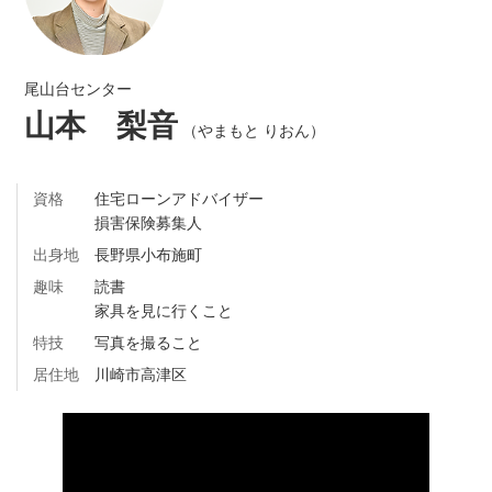
尾山台センター
山本 梨音
（やまもと りおん）
資格
住宅ローンアドバイザー
損害保険募集人
出身地
長野県小布施町
趣味
読書
家具を見に行くこと
特技
写真を撮ること
居住地
川崎市高津区