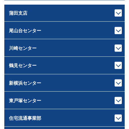
蒲田支店
尾山台センター
支店長
次長
池上 裕治
中村 亮太
いけがみ ゆうじ
なかむら りょうた
川崎センター
センター長
課長代理
下重 和之
伊藤 岳
しもじゅう かずゆき
いとう がく
鶴見センター
宅地建物取引士
宅地建物取引士
センター長
課長
ホームインスペクター
ファイナンシャルプランナー
荒木 雄輔
原 龍二
ファイナンシャルプランナー
住宅ローンアドバイザー
あらき ゆうすけ
はら りゅうじ
新横浜センター
宅地建物取引士
宅地建物取引士
住宅ローンアドバイザー
損害保険募集人
センター長
課長
損害保険募集人
相続診断士
ファイナンシャルプランナー
芝﨑 智大
村井 智
住宅ローンアドバイザー
住宅ローンアドバイザー
しばさき ともひろ
むらい さとる
東戸塚センター
宅地建物取引士
宅地建物取引士
損害保険募集人
損害保険募集人
ドライブ
センター長
課長
住宅ローンアドバイザー
ファイナンシャルプランナー
ゴルフ・料理
サウナ
岸本 健太
中山 匠平
損害保険募集人
住宅ローンアドバイザー
きしもと けんた
なかやま しょうへい
住宅流通事業部
宅地建物取引士
宅地建物取引士
キャンプ、登山
愛犬の散歩 たまに登山
センター長
課長
ホームインスペクター
住宅ローンアドバイザー
読書
ワイン
佐藤 広顕
戸崎 大祐