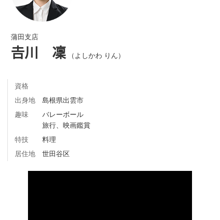
蒲田支店
𠮷川 凜
（よしかわ りん）
資格
出身地
島根県出雲市
趣味
バレーボール
旅行、映画鑑賞
特技
料理
居住地
世田谷区