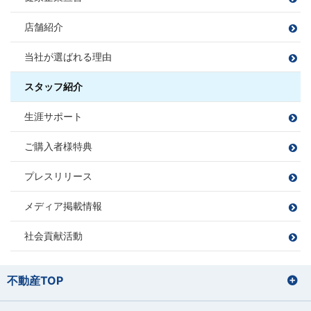
樋熊 亮介
住宅ローンアドバイザー
ふくどめ ひらく
住宅ローンアドバイザー
住宅ローンアドバイザー
住宅ローンアドバイザー
損害保険募集人
ひぐま りょうすけ
損害保険募集人
店舗紹介
損害保険募集人
須合 瞳
松平 則彦
課長
伊藤 寛成
宅地建物取引士
当社が選ばれる理由
すごう ひとみ
まつだいら のりひこ
大藤 洋輔
サッカー、フットサル、バンド、ボ
住宅ローンアドバイザー
いとう ひろなり
佐藤 勝哉
尻無浜 圭佑
ーリング
住宅ローンアドバイザー
旅行
BBQ
損害保険募集人
だいとう ようすけ
損害保険募集人
ゴルフ
スタッフ紹介
さとう かつや
しりなしはま けいすけ
ドライブ
宅地建物取引士
宅地建物取引士
田邉 莉奈
山本 梨音
三橋 春紀
宮尾 拓人
宅地建物取引士
生涯サポート
ファイナンシャルプランナー
ファイナンシャルプランナー
たなべ りな
やまもと りおん
みはし はるき
みやお たくと
住宅ローンアドバイザー
ゴルフ
ファイナンシャルプランナー
宅地建物取引士
宅地建物取引士
住宅ローンアドバイザー
住宅ローンアドバイザー
サウナ/アウトドア
損害保険募集人
ダーツ
住宅ローンアドバイザー
損害保険募集人
漫画を読む
ご購入者様特典
ファイナンシャルプランナー
ファイナンシャルプランナー
損害保険募集人
住宅ローンアドバイザー
住宅ローンアドバイザー
住宅ローンアドバイザー
住宅ローンアドバイザー
住宅ローンアドバイザー
住宅ローンアドバイザー
損害保険募集人
プレスリリース
損害保険募集人
損害保険募集人
損害保険募集人
中嶋 梓
桑野 郁弥
サッカー観戦
ゴルフ
なかじま あずさ
くわの ふみや
旅行
井上 将
秋山 知之
メディア掲載情報
ツーリング
サウナ
いのうえ しょう
あきやま ともゆき
バレーボール
読書
サッカー
野球
社会貢献活動
苔テラリウムの栽培
家具を見に行くこと
お酒を飲むこと
住宅ローンアドバイザー
住宅ローンアドバイザー
損害保険募集人
山田 正
損害保険募集人
田辺 明秀
筒井 将治
飯塚 志帆
宅地建物取引士
住宅ローンアドバイザー
やまだ ただし
たなべ あきひで
つつい まさはる
いいづか しほ
不動産TOP
住宅ローンアドバイザー
東間 愛莉
鈴木 理文
損害保険募集人
プロ野球観戦（12球団本拠地制覇を
運動
とうま えり
すずき りの
目指しています）