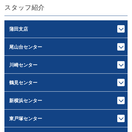
スタッフ紹介
蒲田支店
尾山台センター
支店長
次長
池上 裕治
中村 亮太
いけがみ ゆうじ
なかむら りょうた
川崎センター
センター長
課長代理
下重 和之
伊藤 岳
しもじゅう かずゆき
いとう がく
鶴見センター
宅地建物取引士
宅地建物取引士
センター長
課長
ホームインスペクター
ファイナンシャルプランナー
荒木 雄輔
原 龍二
ファイナンシャルプランナー
住宅ローンアドバイザー
あらき ゆうすけ
はら りゅうじ
新横浜センター
宅地建物取引士
宅地建物取引士
住宅ローンアドバイザー
損害保険募集人
センター長
課長
損害保険募集人
相続診断士
ファイナンシャルプランナー
芝﨑 智大
村井 智
住宅ローンアドバイザー
住宅ローンアドバイザー
しばさき ともひろ
むらい さとる
東戸塚センター
宅地建物取引士
宅地建物取引士
損害保険募集人
損害保険募集人
ドライブ
センター長
課長
住宅ローンアドバイザー
ファイナンシャルプランナー
ゴルフ・料理
サウナ
岸本 健太
中山 匠平
損害保険募集人
住宅ローンアドバイザー