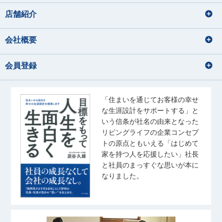
あきもと なぎさ
すさき ななこ
ないとう りな
おおわく ゆうと
はやし なおき
おおつか れいな
店舗紹介
音楽鑑賞、お酒の飲み比べ
猫と戯れる
宅地建物取引士
住宅ローンアドバイザー
宅地建物取引士
住宅ローンアドバイザー
会社概要
宅地建物取引士
住宅ローンアドバイザー
海外旅行の動画を見る事
住宅ローンアドバイザー
住宅ローンアドバイザー
佐藤 幹汰
成田 果南
国内外旅行
損害保険募集人
会員登録
さとう かんた
なりた かなん
音楽
サッカー観戦
佐藤 礼奈
齊藤 ひより
水族館、海に行くこと
アニメを見る
旅行
さとう れいな
さいとう ひより
・野球観戦 ・推し活 ・ゲー
散歩・写真
ム ・ゴルフ
宅地建物取引士
「住まいを通じてお客様の幸せ
住宅ローンアドバイザー
音楽鑑賞
な生涯設計をサポートする」と
住宅ローンアドバイザー
玉野井 美紀
松浦 竜也
宅地建物取引士
いう信条が社名の由来となった
旅行、ドラマ鑑賞
たまのい みき
まつうら たつや
住宅ローンアドバイザー
リビングライフの企業コンセプ
ゴルフ
トの原点ともいえる「はじめて
釣り
ラーメン・カフェ巡り
家を持つ人を応援したい」社長
音楽を聴くこと（J-pop）
宅地建物取引士
住宅ローンアドバイザー
高尾 泰至
秋葉 しおり
スポーツ観戦
と社員のまっすぐな思いが本に
住宅ローンアドバイザー
たかお たいし
あきば しおり
奥山 菜乃香
なりました。
武藤 桃子
齋藤 翼
おくやま なのか
野球観戦
むとう ももこ
さいとう つばさ
ピラティス
バレーボール
宅地建物取引士
旅行、料理、神社仏閣巡り
写真を撮ること
住宅ローンアドバイザー