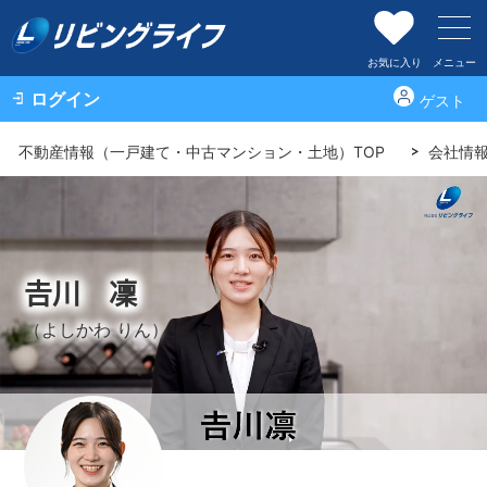
お気に入り
メニュー
ログイン
ゲスト
不動産情報（一戸建て・中古マンション・土地）TOP
会社情
𠮷川 凜
（よしかわ りん）