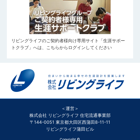
友人とのお出かけ(ご飯/カフェ/商業
住宅ローンアドバイザー
施設など)
旅行
中村 優太
田鎖 大雅
姉の愛犬に会いに行くこと
野球観戦
伊藤 凜
なかむら ゆうた
たぐさり たいが
愛犬と過ごすこと
いとう りん
カフェ巡り
スキューバ・ダイビング
コンサートに行くこと
サッカーを見ること
スポーツ
リビングライフのご契約者様向け専用サイト「生涯サポー
住宅ローンアドバイザー
横溝 凱
向 奏汰
筋トレ
食べること
トクラブ」へは、こちらからログインしてください
よこみぞ がい
むかい かなた
旅行、ボウリング、ダーツ
野球、自然観光
住宅ローンアドバイザー
細谷 岳澄
料理
望月 愼太郎
𠮷川 凜
筋トレ
ほそや がくと
もちづき しんたろう
よしかわ りん
旅行・ラーメンを食べること
カラオケ・アニメ鑑賞
ゴルフ、料理、神輿、旅行
＜運営＞
旅行
バレーボール
野球観戦
株式会社 リビングライフ 住宅流通事業部
ラグビー観戦
旅行、映画鑑賞
岩月 大河
〒144-0051 東京都大田区西蒲田8-11-11
リビングライフ蒲田ビル
いわつき たいが
Copyright ©