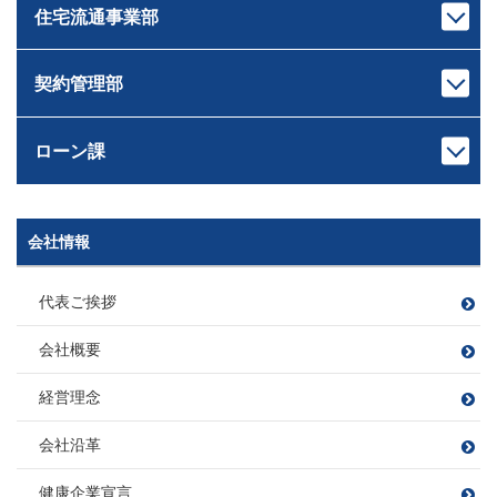
きしもと けんた
なかやま しょうへい
住宅流通事業部
宅地建物取引士
宅地建物取引士
キャンプ、登山
愛犬の散歩 たまに登山
センター長
課長
ホームインスペクター
住宅ローンアドバイザー
読書
ワイン
佐藤 広顕
戸崎 大祐
管理業務主任者
損害保険募集人
観葉植物
サッカー・旅行・ゲーム
さとう ひろあき
とさき だいすけ
契約管理部
宅地建物取引士
宅地建物取引士
ファイナンシャルプランナー
釣り
本部長
住宅ローンアドバイザー
住宅ローンアドバイザー
住宅ローンアドバイザー
田村 恭一
損害保険募集人
次長
課長
損害保険募集人
損害保険募集人
ツーリング
滝田 良平
西條 圭彦
たむら きょういち
ローン課
宅地建物取引士
宅地建物取引士
旅行
課長代理
たきた りょうへい
さいじょう よしひこ
ファイナンシャルプランナー
ファイナンシャルプランナー
矢持 慎之介
住宅ローンアドバイザー
住宅ローンアドバイザー
野球
須崎 翔
旅行
ドライブ（2022年に車購入）
宅地建物取引士
やもち しんのすけ
損害保険募集人
損害保険募集人
読書
山口 遼太
岡野 稜大
B’ｚ鑑賞
釣り
すさき しょう
次長
課長代理
会社情報
課長
宅地建物取引士
宅地建物取引士
管理業務主任者
萩原 靖子
川島 竜太
木村 友亮
やまぐち りょうた
おかの りょうだい
賃貸不動産経営管理士
ファイナンシャルプランナー
住宅ローンアドバイザー
車 亜美
はぎわら やすこ
かわしま りゅうた
宅地建物取引士
きむら ゆうすけ
ファイナンシャルプランナー
住宅ローンアドバイザー
損害保険募集人
飲食店開拓(特にラーメン)
代表ご挨拶
宅地建物取引士
ちゃ あみ
住宅ローンアドバイザー
損害保険募集人
ファイナンシャルプランナー
愛猫と遊ぶこと
宅地建物取引士
宅地建物取引士
損害保険募集人
ファイナンシャルプランナー
住宅ローンアドバイザー
会社概要
宅地建物取引士
住宅ローンアドバイザー
住宅ローンアドバイザー
住宅ローンアドバイザー
住宅ローンアドバイザー
住宅ローンアドバイザー
野球観戦
課長
損害保険募集人
損害保険募集人
住宅ローンアドバイザー
課長
損害保険募集人
損害保険募集人
ファイナンシャルプランナー
小方 寿敏
フットサル
大好きな焼肉を食べること
小松 大南
経営理念
住宅ローンアドバイザー
穴田 孝
旅行
読書
伊東 諒
おがた かずと
こまつ だいな
損害保険募集人
野球観戦・テニス
プロ野球観戦・ゴルフ・カラオケ
あなだ たかし
いとう まこと
会社沿革
カフェ巡り
毎週銭湯
白米に合うおかず探し
フットサル
課長
映画鑑賞
映画鑑賞
旅行
福留 拓
宅地建物取引士
健康企業宣言
宅地建物取引士