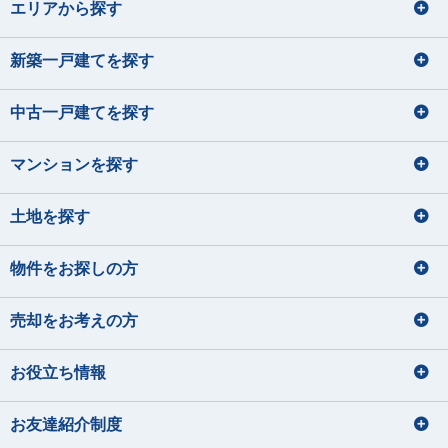
バレーボール、野球
エリアから探す
宅地建物取引士
宅地建物取引士
旅行
宅地建物取引士
住宅ローンアドバイザー
パン屋巡り（おすすめのパン屋さん
料理、カラオケ
菊地 聡之
平 愛梨
を教えて下さい！）
損害保険募集人
住宅ローンアドバイザー
ファイナンシャルプランナー
住宅ローンアドバイザー
サッカー観戦
きくち としゆき
たいら あいり
損害保険募集人
住宅ローンアドバイザー
住宅ローンアドバイザー
損害保険募集人
新築一戸建てを探す
石垣 小巻
大貫 文乃
佐藤 蓮
齋藤 セルジオ優
犬の散歩
損害保険募集人
希
いしがき こまき
おおぬき あやの
さとう れん
ハンドメイド
さいとう せるじおゆうき
中古一戸建てを探す
宅地建物取引士
宅地建物取引士
ドライブ・旅行
サイクリング フットサル サウナ
ファイナンシャルプランナー
ファイナンシャルプランナー
宅地建物取引士
宅地建物取引士
住宅ローンアドバイザー
住宅ローンアドバイザー
住宅ローンアドバイザー
マンションを探す
住宅ローンアドバイザー
ファイナンシャルプランナー
住宅ローンアドバイザー
損害保険募集人
課長
住宅ローンアドバイザー
矢後 美玲
宮内 悠吏
下藤 千秋
課長
土地を探す
皆元 諒也
中静 孝雄
やご みれい
みやうち ゆうじ
旅行
しもふじ ちあき
川口 涼太朗
国内外旅行
髙橋 かのん
映画鑑賞
ギター
音楽を聴くこと
みなもと りょうや
なかしず たかお
ゴルフ
ディズニーへ行く事
かわぐち りょうたろう
たかはし かのん
サウナ
スキューバダイビング
料理をすること
物件をお探しの方
サッカー観戦
グランピング
宅地建物取引士
住宅ローンアドバイザー
青野 真大
山本 裕月
住宅ローンアドバイザー
住宅ローンアドバイザー
宅地建物取引士
損害保険募集人
あおの まさひろ
やまもと ゆづき
宅地建物取引士
売却をお考えの方
住宅ローンアドバイザー
ファイナンシャルプランナー
住宅ローンアドバイザー
住宅ローンアドバイザー
旅行
お役立ち情報
損害保険募集人
釣り
ドライブ
宅地建物取引士
住宅ローンアドバイザー
バレーボール、温泉、漫画
海鮮を食べること
住宅ローンアドバイザー
ディズニーに行くこと
映画鑑賞、カメラで写真を撮ること
損害保険募集人
お友達紹介制度
秋元 渚
須﨑 なな子
内藤 里奈
大和久 優斗
美味しいコーヒーを飲みに行く
林 直樹
大塚 鈴菜
音楽、アニメ、ライブ参戦