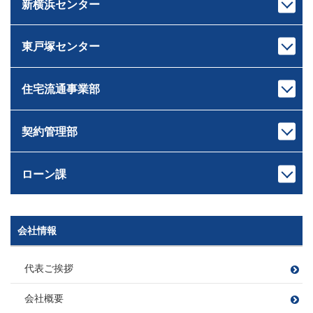
あらき ゆうすけ
はら りゅうじ
新横浜センター
宅地建物取引士
宅地建物取引士
住宅ローンアドバイザー
損害保険募集人
センター長
課長
損害保険募集人
相続診断士
ファイナンシャルプランナー
芝﨑 智大
村井 智
住宅ローンアドバイザー
住宅ローンアドバイザー
しばさき ともひろ
むらい さとる
東戸塚センター
宅地建物取引士
宅地建物取引士
損害保険募集人
損害保険募集人
ドライブ
センター長
課長
住宅ローンアドバイザー
ファイナンシャルプランナー
ゴルフ・料理
サウナ
岸本 健太
中山 匠平
損害保険募集人
住宅ローンアドバイザー
きしもと けんた
なかやま しょうへい
住宅流通事業部
宅地建物取引士
宅地建物取引士
キャンプ、登山
愛犬の散歩 たまに登山
センター長
課長
ホームインスペクター
住宅ローンアドバイザー
読書
ワイン
佐藤 広顕
戸崎 大祐
管理業務主任者
損害保険募集人
観葉植物
サッカー・旅行・ゲーム
さとう ひろあき
とさき だいすけ
契約管理部
宅地建物取引士
宅地建物取引士
ファイナンシャルプランナー
釣り
本部長
住宅ローンアドバイザー
住宅ローンアドバイザー
住宅ローンアドバイザー
田村 恭一
損害保険募集人
次長
課長
損害保険募集人
損害保険募集人
ツーリング
滝田 良平
西條 圭彦
たむら きょういち
ローン課
宅地建物取引士
宅地建物取引士
旅行
課長代理
たきた りょうへい
さいじょう よしひこ
ファイナンシャルプランナー
ファイナンシャルプランナー
矢持 慎之介
住宅ローンアドバイザー
住宅ローンアドバイザー
野球
須崎 翔
旅行
ドライブ（2022年に車購入）
宅地建物取引士
やもち しんのすけ
損害保険募集人
損害保険募集人
読書
山口 遼太
岡野 稜大
B’ｚ鑑賞
釣り
すさき しょう
次長
課長代理
会社情報
課長
宅地建物取引士
宅地建物取引士
管理業務主任者
萩原 靖子
川島 竜太
木村 友亮
やまぐち りょうた
おかの りょうだい
賃貸不動産経営管理士
ファイナンシャルプランナー
住宅ローンアドバイザー
車 亜美
はぎわら やすこ
かわしま りゅうた
宅地建物取引士
きむら ゆうすけ
ファイナンシャルプランナー
住宅ローンアドバイザー
損害保険募集人
飲食店開拓(特にラーメン)
代表ご挨拶
宅地建物取引士
ちゃ あみ
住宅ローンアドバイザー
損害保険募集人
ファイナンシャルプランナー
愛猫と遊ぶこと
宅地建物取引士
宅地建物取引士
損害保険募集人
ファイナンシャルプランナー
住宅ローンアドバイザー
会社概要
宅地建物取引士
住宅ローンアドバイザー
住宅ローンアドバイザー
住宅ローンアドバイザー
住宅ローンアドバイザー
住宅ローンアドバイザー
野球観戦