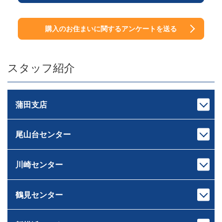
購入のお住まいに関するアンケートを送る
スタッフ紹介
蒲田支店
尾山台センター
支店長
次長
池上 裕治
中村 亮太
いけがみ ゆうじ
なかむら りょうた
川崎センター
センター長
課長代理
下重 和之
伊藤 岳
しもじゅう かずゆき
いとう がく
鶴見センター
宅地建物取引士
宅地建物取引士
センター長
課長
ホームインスペクター
ファイナンシャルプランナー
荒木 雄輔
原 龍二
ファイナンシャルプランナー
住宅ローンアドバイザー