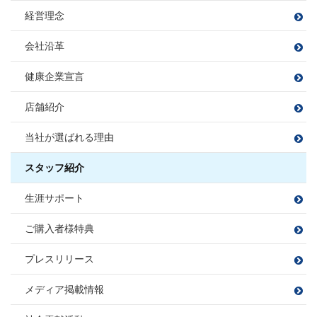
課長
損害保険募集人
損害保険募集人
住宅ローンアドバイザー
課長
損害保険募集人
損害保険募集人
ファイナンシャルプランナー
小方 寿敏
フットサル
大好きな焼肉を食べること
小松 大南
経営理念
住宅ローンアドバイザー
穴田 孝
旅行
読書
伊東 諒
おがた かずと
こまつ だいな
損害保険募集人
野球観戦・テニス
プロ野球観戦・ゴルフ・カラオケ
あなだ たかし
いとう まこと
会社沿革
カフェ巡り
毎週銭湯
白米に合うおかず探し
フットサル
課長
映画鑑賞
映画鑑賞
旅行
福留 拓
宅地建物取引士
健康企業宣言
宅地建物取引士
樋熊 亮介
住宅ローンアドバイザー
ふくどめ ひらく
住宅ローンアドバイザー
住宅ローンアドバイザー
住宅ローンアドバイザー
損害保険募集人
ひぐま りょうすけ
損害保険募集人
店舗紹介
損害保険募集人
須合 瞳
松平 則彦
課長
伊藤 寛成
宅地建物取引士
当社が選ばれる理由
すごう ひとみ
まつだいら のりひこ
大藤 洋輔
サッカー、フットサル、バンド、ボ
住宅ローンアドバイザー
いとう ひろなり
佐藤 勝哉
尻無浜 圭佑
ーリング
住宅ローンアドバイザー
旅行
BBQ
損害保険募集人
だいとう ようすけ
損害保険募集人
ゴルフ
スタッフ紹介
さとう かつや
しりなしはま けいすけ
ドライブ
宅地建物取引士
宅地建物取引士
田邉 莉奈
山本 梨音
三橋 春紀
宮尾 拓人
宅地建物取引士
生涯サポート
ファイナンシャルプランナー
ファイナンシャルプランナー
たなべ りな
やまもと りおん
みはし はるき
みやお たくと
住宅ローンアドバイザー
ゴルフ
ファイナンシャルプランナー
宅地建物取引士
宅地建物取引士
住宅ローンアドバイザー
住宅ローンアドバイザー
サウナ/アウトドア
損害保険募集人
ダーツ
住宅ローンアドバイザー
損害保険募集人
漫画を読む
ご購入者様特典
ファイナンシャルプランナー
ファイナンシャルプランナー
損害保険募集人
住宅ローンアドバイザー
住宅ローンアドバイザー
住宅ローンアドバイザー
住宅ローンアドバイザー
住宅ローンアドバイザー
住宅ローンアドバイザー
損害保険募集人
プレスリリース
損害保険募集人
損害保険募集人
損害保険募集人
中嶋 梓
桑野 郁弥
サッカー観戦
ゴルフ
なかじま あずさ
くわの ふみや
旅行
井上 将
秋山 知之
メディア掲載情報
ツーリング
サウナ
いのうえ しょう
あきやま ともゆき
バレーボール
読書
サッカー
野球