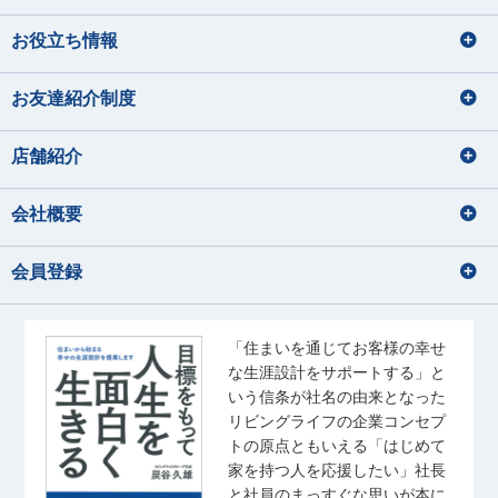
住宅ローンアドバイザー
住宅ローンアドバイザー
旅行
お役立ち情報
損害保険募集人
釣り
ドライブ
宅地建物取引士
住宅ローンアドバイザー
バレーボール、温泉、漫画
海鮮を食べること
住宅ローンアドバイザー
ディズニーに行くこと
映画鑑賞、カメラで写真を撮ること
損害保険募集人
お友達紹介制度
秋元 渚
須﨑 なな子
内藤 里奈
大和久 優斗
美味しいコーヒーを飲みに行く
林 直樹
大塚 鈴菜
音楽、アニメ、ライブ参戦
あきもと なぎさ
すさき ななこ
ないとう りな
おおわく ゆうと
はやし なおき
おおつか れいな
店舗紹介
音楽鑑賞、お酒の飲み比べ
猫と戯れる
宅地建物取引士
住宅ローンアドバイザー
宅地建物取引士
住宅ローンアドバイザー
会社概要
宅地建物取引士
住宅ローンアドバイザー
海外旅行の動画を見る事
住宅ローンアドバイザー
住宅ローンアドバイザー
佐藤 幹汰
成田 果南
国内外旅行
損害保険募集人
会員登録
さとう かんた
なりた かなん
音楽
サッカー観戦
佐藤 礼奈
齊藤 ひより
水族館、海に行くこと
アニメを見る
旅行
さとう れいな
さいとう ひより
・野球観戦 ・推し活 ・ゲー
散歩・写真
ム ・ゴルフ
宅地建物取引士
「住まいを通じてお客様の幸せ
住宅ローンアドバイザー
音楽鑑賞
な生涯設計をサポートする」と
住宅ローンアドバイザー
玉野井 美紀
松浦 竜也
宅地建物取引士
いう信条が社名の由来となった
旅行、ドラマ鑑賞
たまのい みき
まつうら たつや
住宅ローンアドバイザー
リビングライフの企業コンセプ
ゴルフ
トの原点ともいえる「はじめて
釣り
ラーメン・カフェ巡り
家を持つ人を応援したい」社長
音楽を聴くこと（J-pop）
宅地建物取引士
住宅ローンアドバイザー
高尾 泰至
秋葉 しおり
スポーツ観戦
と社員のまっすぐな思いが本に