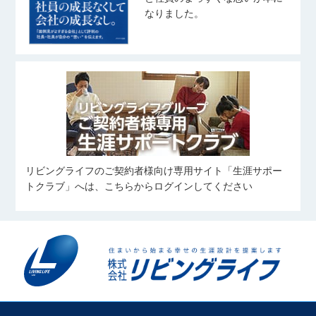
住宅ローンアドバイザー
たかお たいし
あきば しおり
奥山 菜乃香
なりました。
武藤 桃子
齋藤 翼
おくやま なのか
野球観戦
むとう ももこ
さいとう つばさ
ピラティス
バレーボール
宅地建物取引士
旅行、料理、神社仏閣巡り
写真を撮ること
住宅ローンアドバイザー
友人とのお出かけ(ご飯/カフェ/商業
住宅ローンアドバイザー
施設など)
旅行
中村 優太
田鎖 大雅
姉の愛犬に会いに行くこと
野球観戦
伊藤 凜
なかむら ゆうた
たぐさり たいが
愛犬と過ごすこと
いとう りん
カフェ巡り
スキューバ・ダイビング
コンサートに行くこと
サッカーを見ること
スポーツ
リビングライフのご契約者様向け専用サイト「生涯サポー
住宅ローンアドバイザー
横溝 凱
向 奏汰
筋トレ
食べること
トクラブ」へは、こちらからログインしてください
よこみぞ がい
むかい かなた
旅行、ボウリング、ダーツ
野球、自然観光
住宅ローンアドバイザー
細谷 岳澄
料理
望月 愼太郎
𠮷川 凜
筋トレ
ほそや がくと
もちづき しんたろう
よしかわ りん
旅行・ラーメンを食べること
カラオケ・アニメ鑑賞