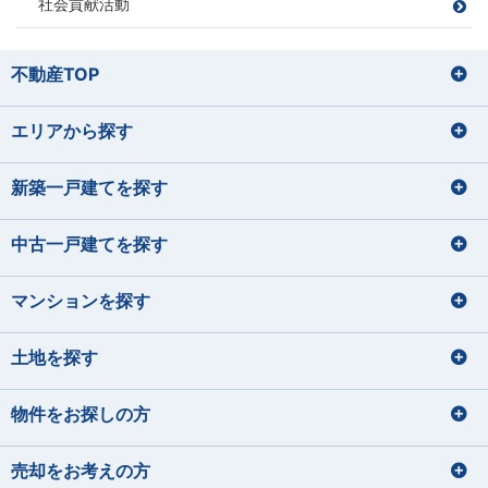
社会貢献活動
苔テラリウムの栽培
家具を見に行くこと
お酒を飲むこと
住宅ローンアドバイザー
住宅ローンアドバイザー
損害保険募集人
山田 正
損害保険募集人
田辺 明秀
筒井 将治
飯塚 志帆
宅地建物取引士
住宅ローンアドバイザー
やまだ ただし
たなべ あきひで
つつい まさはる
いいづか しほ
不動産TOP
住宅ローンアドバイザー
東間 愛莉
鈴木 理文
損害保険募集人
プロ野球観戦（12球団本拠地制覇を
運動
とうま えり
すずき りの
目指しています）
バレーボール、野球
エリアから探す
宅地建物取引士
宅地建物取引士
旅行
宅地建物取引士
住宅ローンアドバイザー
パン屋巡り（おすすめのパン屋さん
料理、カラオケ
菊地 聡之
平 愛梨
を教えて下さい！）
損害保険募集人
住宅ローンアドバイザー
ファイナンシャルプランナー
住宅ローンアドバイザー
サッカー観戦
きくち としゆき
たいら あいり
損害保険募集人
住宅ローンアドバイザー
住宅ローンアドバイザー
損害保険募集人
新築一戸建てを探す
石垣 小巻
大貫 文乃
佐藤 蓮
齋藤 セルジオ優
犬の散歩
損害保険募集人
希
いしがき こまき
おおぬき あやの
さとう れん
ハンドメイド
さいとう せるじおゆうき
中古一戸建てを探す
宅地建物取引士
宅地建物取引士
ドライブ・旅行
サイクリング フットサル サウナ
ファイナンシャルプランナー
ファイナンシャルプランナー
宅地建物取引士
宅地建物取引士
住宅ローンアドバイザー
住宅ローンアドバイザー
住宅ローンアドバイザー
マンションを探す
住宅ローンアドバイザー
ファイナンシャルプランナー
住宅ローンアドバイザー
損害保険募集人
課長
住宅ローンアドバイザー
矢後 美玲
宮内 悠吏
下藤 千秋
課長
土地を探す
皆元 諒也
中静 孝雄
やご みれい
みやうち ゆうじ
旅行
しもふじ ちあき
川口 涼太朗
国内外旅行
髙橋 かのん
映画鑑賞
ギター
音楽を聴くこと
みなもと りょうや
なかしず たかお
ゴルフ
ディズニーへ行く事
かわぐち りょうたろう
たかはし かのん
サウナ
スキューバダイビング
料理をすること
物件をお探しの方
サッカー観戦
グランピング
宅地建物取引士
住宅ローンアドバイザー
青野 真大
山本 裕月
住宅ローンアドバイザー
住宅ローンアドバイザー
宅地建物取引士
損害保険募集人
あおの まさひろ
やまもと ゆづき
宅地建物取引士
売却をお考えの方
住宅ローンアドバイザー
ファイナンシャルプランナー