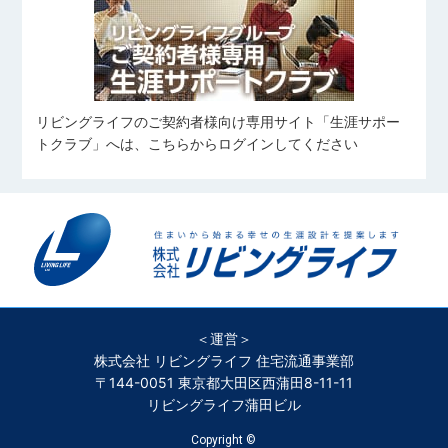
施設など)
旅行
中村 優太
田鎖 大雅
姉の愛犬に会いに行くこと
野球観戦
伊藤 凜
なかむら ゆうた
たぐさり たいが
愛犬と過ごすこと
いとう りん
カフェ巡り
スキューバ・ダイビング
コンサートに行くこと
サッカーを見ること
スポーツ
リビングライフのご契約者様向け専用サイト「生涯サポー
住宅ローンアドバイザー
横溝 凱
向 奏汰
筋トレ
食べること
トクラブ」へは、こちらからログインしてください
よこみぞ がい
むかい かなた
旅行、ボウリング、ダーツ
野球、自然観光
住宅ローンアドバイザー
細谷 岳澄
料理
望月 愼太郎
𠮷川 凜
筋トレ
ほそや がくと
もちづき しんたろう
よしかわ りん
旅行・ラーメンを食べること
カラオケ・アニメ鑑賞
ゴルフ、料理、神輿、旅行
＜運営＞
旅行
バレーボール
野球観戦
株式会社 リビングライフ 住宅流通事業部
ラグビー観戦
旅行、映画鑑賞
岩月 大河
〒144-0051 東京都大田区西蒲田8-11-11
リビングライフ蒲田ビル
いわつき たいが
Copyright ©