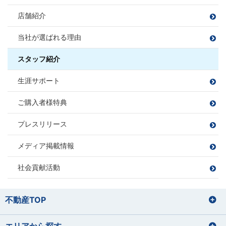
ふくどめ ひらく
住宅ローンアドバイザー
住宅ローンアドバイザー
住宅ローンアドバイザー
損害保険募集人
ひぐま りょうすけ
損害保険募集人
店舗紹介
損害保険募集人
須合 瞳
松平 則彦
課長
伊藤 寛成
宅地建物取引士
当社が選ばれる理由
すごう ひとみ
まつだいら のりひこ
大藤 洋輔
サッカー、フットサル、バンド、ボ
住宅ローンアドバイザー
いとう ひろなり
佐藤 勝哉
尻無浜 圭佑
ーリング
住宅ローンアドバイザー
旅行
BBQ
損害保険募集人
だいとう ようすけ
損害保険募集人
ゴルフ
スタッフ紹介
さとう かつや
しりなしはま けいすけ
ドライブ
宅地建物取引士
宅地建物取引士
田邉 莉奈
山本 梨音
三橋 春紀
宮尾 拓人
宅地建物取引士
生涯サポート
ファイナンシャルプランナー
ファイナンシャルプランナー
たなべ りな
やまもと りおん
みはし はるき
みやお たくと
住宅ローンアドバイザー
ゴルフ
ファイナンシャルプランナー
宅地建物取引士
宅地建物取引士
住宅ローンアドバイザー
住宅ローンアドバイザー
サウナ/アウトドア
損害保険募集人
ダーツ
住宅ローンアドバイザー
損害保険募集人
漫画を読む
ご購入者様特典
ファイナンシャルプランナー
ファイナンシャルプランナー
損害保険募集人
住宅ローンアドバイザー
住宅ローンアドバイザー
住宅ローンアドバイザー
住宅ローンアドバイザー
住宅ローンアドバイザー
住宅ローンアドバイザー
損害保険募集人
プレスリリース
損害保険募集人
損害保険募集人
損害保険募集人
中嶋 梓
桑野 郁弥
サッカー観戦
ゴルフ
なかじま あずさ
くわの ふみや
旅行
井上 将
秋山 知之
メディア掲載情報
ツーリング
サウナ
いのうえ しょう
あきやま ともゆき
バレーボール
読書
サッカー
野球
社会貢献活動
苔テラリウムの栽培
家具を見に行くこと
お酒を飲むこと
住宅ローンアドバイザー
住宅ローンアドバイザー
損害保険募集人
山田 正
損害保険募集人
田辺 明秀
筒井 将治
飯塚 志帆
宅地建物取引士
住宅ローンアドバイザー
やまだ ただし
たなべ あきひで
つつい まさはる
いいづか しほ
不動産TOP
住宅ローンアドバイザー
東間 愛莉
鈴木 理文
損害保険募集人
プロ野球観戦（12球団本拠地制覇を
運動
とうま えり
すずき りの
目指しています）
バレーボール、野球
エリアから探す