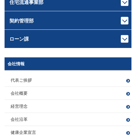
きしもと けんた
なかやま しょうへい
住宅流通事業部
宅地建物取引士
宅地建物取引士
キャンプ、登山
愛犬の散歩 たまに登山
センター長
課長
ホームインスペクター
住宅ローンアドバイザー
読書
ワイン
佐藤 広顕
戸崎 大祐
管理業務主任者
損害保険募集人
観葉植物
サッカー・旅行・ゲーム
さとう ひろあき
とさき だいすけ
契約管理部
宅地建物取引士
宅地建物取引士
ファイナンシャルプランナー
釣り
本部長
住宅ローンアドバイザー
住宅ローンアドバイザー
住宅ローンアドバイザー
田村 恭一
損害保険募集人
次長
課長
損害保険募集人
損害保険募集人
ツーリング
滝田 良平
西條 圭彦
たむら きょういち
ローン課
宅地建物取引士
宅地建物取引士
旅行
課長代理
たきた りょうへい
さいじょう よしひこ
ファイナンシャルプランナー
ファイナンシャルプランナー
矢持 慎之介
住宅ローンアドバイザー
住宅ローンアドバイザー
野球
須崎 翔
旅行
ドライブ（2022年に車購入）
宅地建物取引士
やもち しんのすけ
損害保険募集人
損害保険募集人
読書
山口 遼太
岡野 稜大
B’ｚ鑑賞
釣り
すさき しょう
次長
課長代理
会社情報
課長
宅地建物取引士
宅地建物取引士
管理業務主任者
萩原 靖子
川島 竜太
木村 友亮
やまぐち りょうた
おかの りょうだい
賃貸不動産経営管理士
ファイナンシャルプランナー
住宅ローンアドバイザー
車 亜美
はぎわら やすこ
かわしま りゅうた
宅地建物取引士
きむら ゆうすけ
ファイナンシャルプランナー
住宅ローンアドバイザー
損害保険募集人
飲食店開拓(特にラーメン)
代表ご挨拶
宅地建物取引士
ちゃ あみ
住宅ローンアドバイザー
損害保険募集人
ファイナンシャルプランナー
愛猫と遊ぶこと
宅地建物取引士
宅地建物取引士
損害保険募集人
ファイナンシャルプランナー
住宅ローンアドバイザー
会社概要
宅地建物取引士
住宅ローンアドバイザー
住宅ローンアドバイザー
住宅ローンアドバイザー
住宅ローンアドバイザー
住宅ローンアドバイザー
野球観戦
課長
損害保険募集人
損害保険募集人
住宅ローンアドバイザー
課長
損害保険募集人
損害保険募集人
ファイナンシャルプランナー
小方 寿敏
フットサル
大好きな焼肉を食べること
小松 大南
経営理念
住宅ローンアドバイザー
穴田 孝
旅行
読書
伊東 諒
おがた かずと
こまつ だいな
損害保険募集人
野球観戦・テニス
プロ野球観戦・ゴルフ・カラオケ
あなだ たかし
いとう まこと
会社沿革
カフェ巡り
毎週銭湯
白米に合うおかず探し
フットサル
課長
映画鑑賞
映画鑑賞
旅行
福留 拓
宅地建物取引士
健康企業宣言
宅地建物取引士
樋熊 亮介
住宅ローンアドバイザー