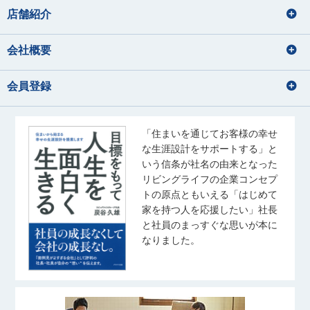
はやし なおき
おおつか れいな
店舗紹介
音楽鑑賞、お酒の飲み比べ
猫と戯れる
宅地建物取引士
住宅ローンアドバイザー
宅地建物取引士
住宅ローンアドバイザー
会社概要
宅地建物取引士
住宅ローンアドバイザー
海外旅行の動画を見る事
住宅ローンアドバイザー
住宅ローンアドバイザー
佐藤 幹汰
成田 果南
国内外旅行
損害保険募集人
会員登録
さとう かんた
なりた かなん
音楽
サッカー観戦
佐藤 礼奈
齊藤 ひより
水族館、海に行くこと
アニメを見る
旅行
さとう れいな
さいとう ひより
・野球観戦 ・推し活 ・ゲー
散歩・写真
ム ・ゴルフ
宅地建物取引士
「住まいを通じてお客様の幸せ
住宅ローンアドバイザー
音楽鑑賞
な生涯設計をサポートする」と
住宅ローンアドバイザー
玉野井 美紀
松浦 竜也
宅地建物取引士
いう信条が社名の由来となった
旅行、ドラマ鑑賞
たまのい みき
まつうら たつや
住宅ローンアドバイザー
リビングライフの企業コンセプ
ゴルフ
トの原点ともいえる「はじめて
釣り
ラーメン・カフェ巡り
家を持つ人を応援したい」社長
音楽を聴くこと（J-pop）
宅地建物取引士
住宅ローンアドバイザー
高尾 泰至
秋葉 しおり
スポーツ観戦
と社員のまっすぐな思いが本に
住宅ローンアドバイザー
たかお たいし
あきば しおり
奥山 菜乃香
なりました。
武藤 桃子
齋藤 翼
おくやま なのか
野球観戦
むとう ももこ
さいとう つばさ
ピラティス
バレーボール
宅地建物取引士
旅行、料理、神社仏閣巡り
写真を撮ること
住宅ローンアドバイザー
友人とのお出かけ(ご飯/カフェ/商業
住宅ローンアドバイザー