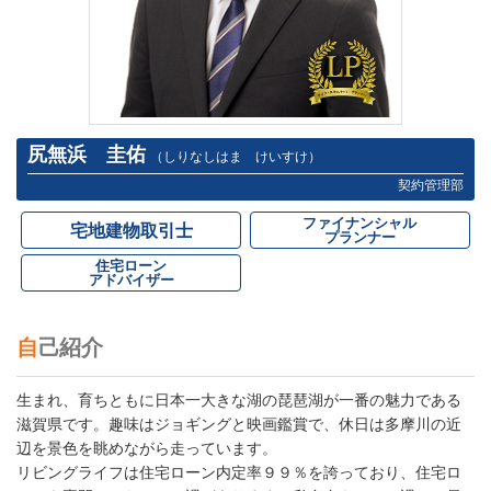
尻無浜 圭佑
（しりなしはま けいすけ）
契約管理部
ファイナンシャル
宅地建物取引士
プランナー
住宅ローン
アドバイザー
自己紹介
生まれ、育ちともに日本一大きな湖の琵琶湖が一番の魅力である
滋賀県です。趣味はジョギングと映画鑑賞で、休日は多摩川の近
辺を景色を眺めながら走っています。
リビングライフは住宅ローン内定率９９％を誇っており、住宅ロ