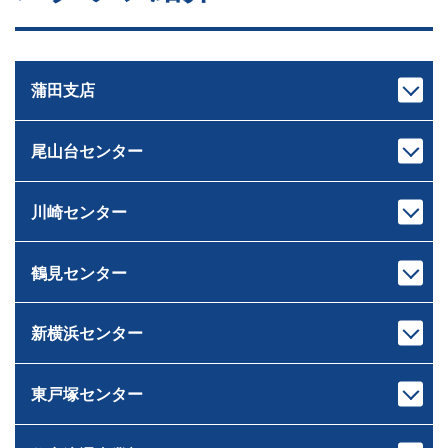
蒲田支店
尾山台センター
支店長
次長
池上 裕治
中村 亮太
いけがみ ゆうじ
なかむら りょうた
川崎センター
センター長
課長代理
下重 和之
伊藤 岳
しもじゅう かずゆき
いとう がく
鶴見センター
宅地建物取引士
宅地建物取引士
センター長
課長
ホームインスペクター
ファイナンシャルプランナー
荒木 雄輔
原 龍二
ファイナンシャルプランナー
住宅ローンアドバイザー
あらき ゆうすけ
はら りゅうじ
新横浜センター
宅地建物取引士
宅地建物取引士
住宅ローンアドバイザー
損害保険募集人
センター長
課長
損害保険募集人
相続診断士
ファイナンシャルプランナー
芝﨑 智大
村井 智
住宅ローンアドバイザー
住宅ローンアドバイザー
しばさき ともひろ
むらい さとる
東戸塚センター
宅地建物取引士
宅地建物取引士
損害保険募集人
損害保険募集人
ドライブ
センター長
課長
住宅ローンアドバイザー
ファイナンシャルプランナー
ゴルフ・料理
サウナ
岸本 健太
中山 匠平
損害保険募集人
住宅ローンアドバイザー