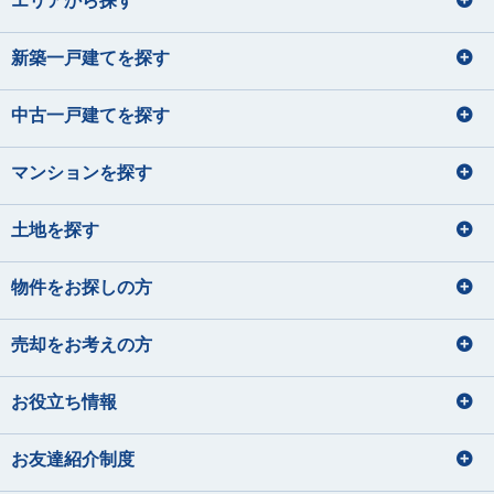
宅地建物取引士
宅地建物取引士
旅行
宅地建物取引士
住宅ローンアドバイザー
パン屋巡り（おすすめのパン屋さん
料理、カラオケ
菊地 聡之
平 愛梨
を教えて下さい！）
損害保険募集人
住宅ローンアドバイザー
ファイナンシャルプランナー
住宅ローンアドバイザー
サッカー観戦
きくち としゆき
たいら あいり
損害保険募集人
住宅ローンアドバイザー
住宅ローンアドバイザー
損害保険募集人
新築一戸建てを探す
石垣 小巻
大貫 文乃
佐藤 蓮
齋藤 セルジオ優
犬の散歩
損害保険募集人
希
いしがき こまき
おおぬき あやの
さとう れん
ハンドメイド
さいとう せるじおゆうき
中古一戸建てを探す
宅地建物取引士
宅地建物取引士
ドライブ・旅行
サイクリング フットサル サウナ
ファイナンシャルプランナー
ファイナンシャルプランナー
宅地建物取引士
宅地建物取引士
住宅ローンアドバイザー
住宅ローンアドバイザー
住宅ローンアドバイザー
マンションを探す
住宅ローンアドバイザー
ファイナンシャルプランナー
住宅ローンアドバイザー
損害保険募集人
課長
住宅ローンアドバイザー
矢後 美玲
宮内 悠吏
下藤 千秋
課長
土地を探す
皆元 諒也
中静 孝雄
やご みれい
みやうち ゆうじ
旅行
しもふじ ちあき
川口 涼太朗
国内外旅行
髙橋 かのん
映画鑑賞
ギター
音楽を聴くこと
みなもと りょうや
なかしず たかお
ゴルフ
ディズニーへ行く事
かわぐち りょうたろう
たかはし かのん
サウナ
スキューバダイビング
料理をすること
物件をお探しの方
サッカー観戦
グランピング
宅地建物取引士
住宅ローンアドバイザー
青野 真大
山本 裕月
住宅ローンアドバイザー
住宅ローンアドバイザー
宅地建物取引士
損害保険募集人
あおの まさひろ
やまもと ゆづき
宅地建物取引士
売却をお考えの方
住宅ローンアドバイザー
ファイナンシャルプランナー
住宅ローンアドバイザー
住宅ローンアドバイザー
旅行
お役立ち情報
損害保険募集人
釣り
ドライブ
宅地建物取引士
住宅ローンアドバイザー
バレーボール、温泉、漫画
海鮮を食べること
住宅ローンアドバイザー
ディズニーに行くこと
映画鑑賞、カメラで写真を撮ること
損害保険募集人
お友達紹介制度
秋元 渚
須﨑 なな子
内藤 里奈
大和久 優斗
美味しいコーヒーを飲みに行く
林 直樹
大塚 鈴菜
音楽、アニメ、ライブ参戦
あきもと なぎさ
すさき ななこ
ないとう りな
おおわく ゆうと