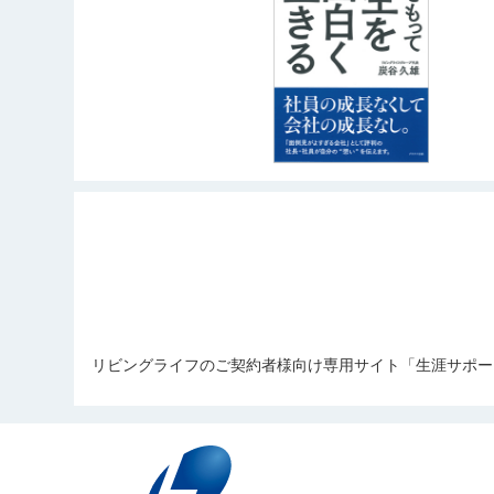
中村 優太
サッカーを見ること
コンサートに行くこ
伊藤 凜
住宅ローンアドバイ
なかむら ゆうた
筋トレ
いとう りん
旅行、ボウリング、
横溝 凱
野球、自然観光
料理
細谷 岳澄
よこみぞ がい
ゴルフ、料理、神輿
筋トレ
ほそや がくと
野球観戦
望月 愼太郎
旅行
もちづき しんたろう
ラグビー観戦
岩月 大河
リビングライフのご契約者様向け専用サイト「生涯サポー
サウナ
いわつき たいが
旅行
鈴木 崇太