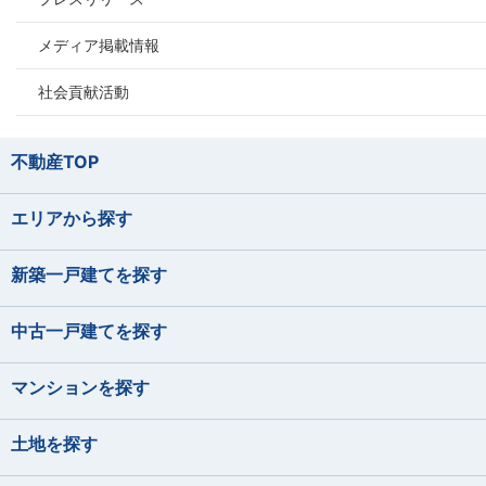
住宅ローンアドバイ
やまだ ただし
プロ野球観戦（12
損害保険募集人
ます）
メディア掲載情報
筒井 将治
バレーボール、野球
宅地建物取引士
東間 愛莉
住宅ローンアドバイ
パン屋巡り（おすす
料理、カラオケ
住宅ローンアドバイ
つつい まさはる
さい！）
とうま えり
社会貢献活動
石垣 小巻
菊地 聡之
宅地建物取引士
宅地建物取引士
損害保険募集人
佐藤 蓮
宅地建物取引士
ファイナンシャルプ
ファイナンシャルプ
いしがき こまき
きくち としゆき
住宅ローンアドバイ
住宅ローンアドバイ
さとう れん
住宅ローンアドバイ
不動産TOP
損害保険募集人
サイクリング フッ
エリアから探す
課長
中静 孝雄
音楽を聴くこと
スキューバダイビン
宅地建物取引士
料理をすること
グランピング
新築一戸建てを探す
ゴルフ
皆元 諒也
矢後 美玲
なかしず たかお
宅地建物取引士
ファイナンシャルプ
サッカー観戦
住宅ローンアドバイ
やご みれい
みなもと りょうや
住宅ローンアドバイ
川口 涼太朗
宅地建物取引士
中古一戸建てを探す
損害保険募集人
住宅ローンアドバイ
かわぐち りょうたろう
マンションを探す
青野 真大
宅地建物取引士
ドライブ
住宅ローンアドバイ
あおの まさひろ
海鮮を食べること
土地を探す
映画鑑賞、カメラで
損害保険募集人
秋元 渚
林 直樹
住宅ローンアドバイ
宅地建物取引士
美味しいコーヒーを