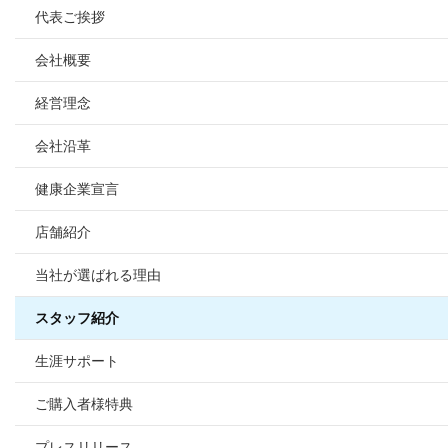
毎週銭湯
はぎわら やすこ
代表ご挨拶
ファイナンシャルプ
課長
課長
フットサル
映画鑑賞
住宅ローンアドバイ
小方 寿敏
小松 大南
旅行
会社概要
宅地建物取引士
宅地建物取引士
旅行
損害保険募集人
おがた かずと
こまつ だいな
住宅ローンアドバイ
野球観戦・テニス
住宅ローンアドバイ
経営理念
損害保険募集人
課長
福留 拓
会社沿革
課長
宅地建物取引士
伊藤 寛成
ふくどめ ひらく
宅地建物取引士
サッカー、フットサ
須合 瞳
住宅ローンアドバイ
宅地建物取引士
いとう ひろなり
健康企業宣言
ファイナンシャルプ
BBQ
損害保険募集人
ファイナンシャルプ
すごう ひとみ
田邉 莉奈
住宅ローンアドバイ
住宅ローンアドバイ
ドライブ
住宅ローンアドバイ
店舗紹介
三橋 春紀
住宅ローンアドバイ
損害保険募集人
損害保険募集人
たなべ りな
佐藤 勝哉
宅地建物取引士
損害保険募集人
みはし はるき
ファイナンシャルプ
当社が選ばれる理由
さとう かつや
サウナ/アウトドア
住宅ローンアドバイ
漫画を読む
スタッフ紹介
損害保険募集人
バレーボール
旅行
サッカー
中嶋 梓
苔テラリウムの栽培
サウナ
住宅ローンアドバイ
生涯サポート
お酒を飲むこと
損害保険募集人
なかじま あずさ
井上 将
ご購入者様特典
住宅ローンアドバイ
いのうえ しょう
山田 正
宅地建物取引士
プレスリリース