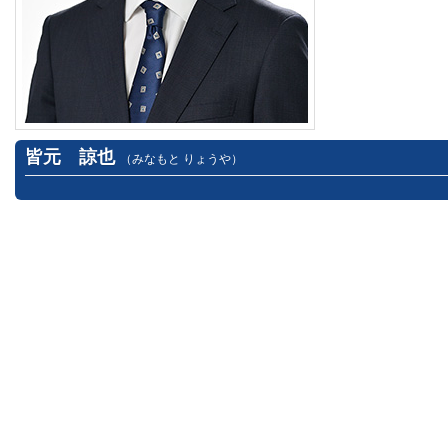
皆元 諒也
（みなもと りょうや）