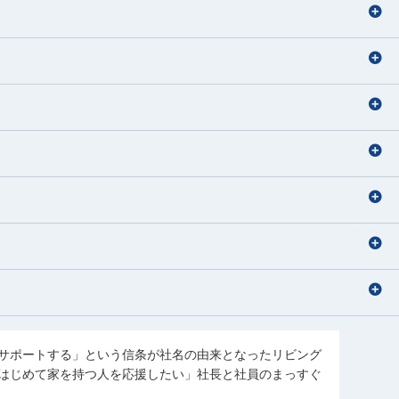
海外旅行の動画を見る事
住宅ローンアドバイザー
住宅ローンアドバイザー
音楽、アニメ、ライブ参戦
国内外旅行
旅行
サッカー観戦
アニメを見る
宅地建物取引士
住宅ローンアドバイザー
旅行、ドラマ鑑賞
ラーメン・カフェ巡り
宅地建物取引士
音楽を聴くこと（J-pop）
住宅ローンアドバイザー
旅行、料理、神社仏閣巡り
旅行
バレーボール
野球観戦
サポートする」という信条が社名の由来となったリビング
写真を撮ること
はじめて家を持つ人を応援したい」社長と社員のまっすぐ