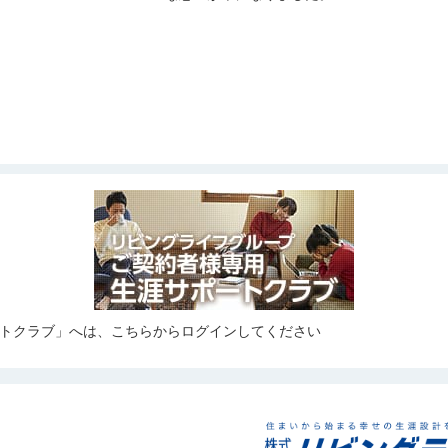
田鎖 大雅
と
ザー
たぐさり たいが
ダーツ
向 奏汰
むかい かなた
、旅行
𠮷川 凜
よしかわ りん
トクラブ」へは、こちらからログインしてください
課長
大崎 直人
古江 彩夏
おおさき なおと