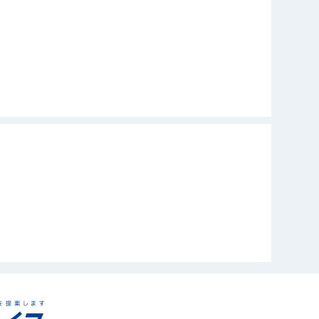
スポーツ
食べること
住宅ローンアドバイザー
バレーボール
旅行・ラーメンを食べること
旅行、映画鑑賞
カラオケ・アニメ鑑賞
宅地建物取引士