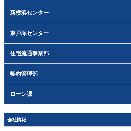
センター長
住宅ローンアドバイ
荒木 雄輔
宅地建物取引士
損害保険募集人
あらき ゆうすけ
新横浜センター
住宅ローンアドバイ
センター長
ゴルフ・料理
損害保険募集人
芝﨑 智大
宅地建物取引士
しばさき ともひろ
東戸塚センター
キャンプ、登山
ホームインスペクタ
センター長
読書
管理業務主任者
岸本 健太
観葉植物
宅地建物取引士
ファイナンシャルプ
きしもと けんた
住宅流通事業部
釣り
住宅ローンアドバイ
住宅ローンアドバイ
センター長
損害保険募集人
損害保険募集人
佐藤 広顕
次長
宅地建物取引士
滝田 良平
さとう ひろあき
契約管理部
宅地建物取引士
ファイナンシャルプ
たきた りょうへい
本部長
ファイナンシャルプ
住宅ローンアドバイ
田村 恭一
住宅ローンアドバイ
野球
旅行
宅地建物取引士
損害保険募集人
たむら きょういち
ローン課
山口 遼太
宅地建物取引士
損害保険募集人
読書
B’ｚ鑑賞
管理業務主任者
課長
課長代理
住宅ローンアドバイ
やまぐち りょうた
賃貸不動産経営管理
木村 友亮
矢持 慎之介
住宅ローンアドバイ
損害保険募集人
宅地建物取引士
ファイナンシャルプ
きむら ゆうすけ
やもち しんのすけ
損害保険募集人
住宅ローンアドバイ
ファイナンシャルプ
会社情報
フットサル
次長
損害保険募集人
住宅ローンアドバイ
萩原 靖子
読書
宅地建物取引士