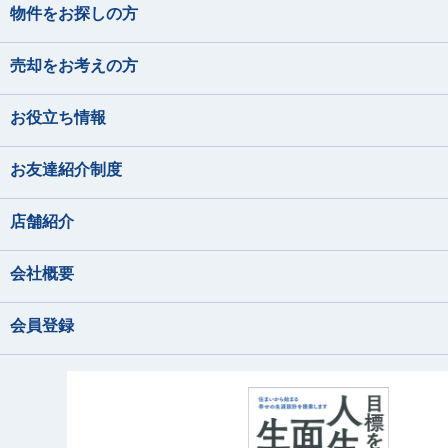
内藤 里奈
宅地建物取引士
住宅ローンアドバイ
物件をお探しの方
あきもと なぎさ
はやし なおき
住宅ローンアドバイ
ないとう りな
損害保険募集人
音楽鑑賞、お酒の飲
売却をお考えの方
音楽
猫と戯れる
水族館、海に行くこ
・野球観戦 ・推し
お役立ち情報
佐藤 幹汰
住宅ローンアドバイ
散歩・写真
さとう かんた
お友達紹介制度
佐藤 礼奈
音楽鑑賞
宅地建物取引士
住宅ローンアドバイ
さとう れいな
店舗紹介
ゴルフ
釣り
玉野井 美紀
住宅ローンアドバイ
会社概要
高尾 泰至
奥山 菜乃香
宅地建物取引士
スポーツ観戦
たまのい みき
友人とのお出かけ(ご
住宅ローンアドバイ
たかお たいし
おくやま なのか
姉の愛犬に会いに行
会員登録
武藤 桃子
住宅ローンアドバイ
野球観戦
ピラティス
むとう ももこ
愛犬と過ごすこと
スキューバ・ダイビ
カフェ巡り