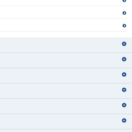
損害保険募集人
ファイナンシャルプランナー
運動
住宅ローンアドバイザー
旅行
住宅ローンアドバイザー
損害保険募集人
損害保険募集人
住宅ローンアドバイザー
宅地建物取引士
サッカー観戦
希
住宅ローンアドバイザー
ファイナンシャルプランナー
犬の散歩
住宅ローンアドバイザー
ハンドメイド
旅行
ドライブ・旅行
ギター
映画鑑賞
サウナ
国内外旅行
ディズニーへ行く事
住宅ローンアドバイザー
住宅ローンアドバイザー
損害保険募集人
住宅ローンアドバイザー
旅行
住宅ローンアドバイザー
釣り
バレーボール、温泉、漫画
ディズニーに行くこと
宅地建物取引士