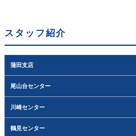
スタッフ紹介
蒲田支店
尾山台センター
支店長
池上 裕治
宅地建物取引士
いけがみ ゆうじ
川崎センター
ホームインスペクタ
センター長
ファイナンシャルプ
下重 和之
宅地建物取引士
住宅ローンアドバイ
しもじゅう かずゆき
鶴見センター
損害保険募集人
相続診断士