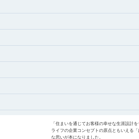
大和久 優斗
ザー
すさき ななこ
おおつか れいな
ザー
おおわく ゆうと
み比べ
と
活 ・ゲーム ・ゴルフ
成田 果南
ザー
なりた かなん
齊藤 ひより
ザー
さいとう ひより
松浦 竜也
ザー
秋葉 しおり
まつうら たつや
飯/カフェ/商業施設など)
ザー
あきば しおり
くこと
齋藤 翼
ザー
さいとう つばさ
「住まいを通じてお客様の幸せな生涯設計を
ライフの企業コンセプトの原点ともいえる「
ング
な思いが本になりました。