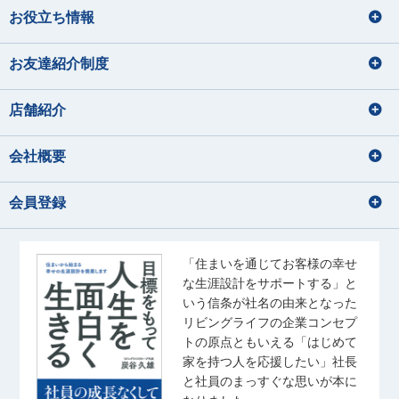
お役立ち情報
損害保険募集人
釣り
ドライブ
宅地建物取引士
住宅ローンアドバイザー
バレーボール、温泉、漫画
海鮮を食べること
住宅ローンアドバイザー
ディズニーに行くこと
映画鑑賞、カメラで写真を撮ること
損害保険募集人
お友達紹介制度
秋元 渚
須﨑 なな子
内藤 里奈
大和久 優斗
美味しいコーヒーを飲みに行く
林 直樹
大塚 鈴菜
音楽、アニメ、ライブ参戦
あきもと なぎさ
すさき ななこ
ないとう りな
おおわく ゆうと
はやし なおき
おおつか れいな
店舗紹介
音楽鑑賞、お酒の飲み比べ
猫と戯れる
宅地建物取引士
住宅ローンアドバイザー
宅地建物取引士
住宅ローンアドバイザー
会社概要
宅地建物取引士
住宅ローンアドバイザー
海外旅行の動画を見る事
住宅ローンアドバイザー
住宅ローンアドバイザー
佐藤 幹汰
成田 果南
国内外旅行
損害保険募集人
会員登録
さとう かんた
なりた かなん
音楽
サッカー観戦
佐藤 礼奈
齊藤 ひより
水族館、海に行くこと
アニメを見る
旅行
さとう れいな
さいとう ひより
・野球観戦 ・推し活 ・ゲー
散歩・写真
ム ・ゴルフ
宅地建物取引士
「住まいを通じてお客様の幸せ
住宅ローンアドバイザー
音楽鑑賞
な生涯設計をサポートする」と
住宅ローンアドバイザー
玉野井 美紀
松浦 竜也
宅地建物取引士
いう信条が社名の由来となった
旅行、ドラマ鑑賞
たまのい みき
まつうら たつや
住宅ローンアドバイザー
リビングライフの企業コンセプ
ゴルフ
トの原点ともいえる「はじめて
釣り
ラーメン・カフェ巡り
家を持つ人を応援したい」社長
音楽を聴くこと（J-pop）
宅地建物取引士
住宅ローンアドバイザー
高尾 泰至
秋葉 しおり
スポーツ観戦
と社員のまっすぐな思いが本に
住宅ローンアドバイザー
たかお たいし
あきば しおり