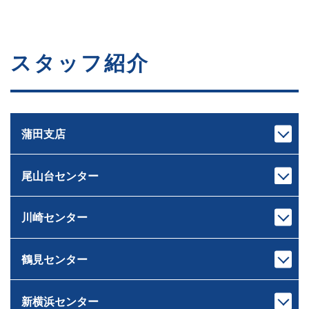
スタッフ紹介
蒲田支店
尾山台センター
支店長
次長
池上 裕治
中村 亮太
いけがみ ゆうじ
なかむら りょうた
川崎センター
センター長
課長代理
下重 和之
伊藤 岳
しもじゅう かずゆき
いとう がく
鶴見センター
宅地建物取引士
宅地建物取引士
センター長
課長
ホームインスペクター
ファイナンシャルプランナー
荒木 雄輔
原 龍二
ファイナンシャルプランナー
住宅ローンアドバイザー
あらき ゆうすけ
はら りゅうじ
新横浜センター
宅地建物取引士
宅地建物取引士
住宅ローンアドバイザー
損害保険募集人