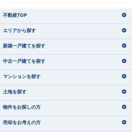
損害保険募集人
山田 正
損害保険募集人
田辺 明秀
筒井 将治
飯塚 志帆
宅地建物取引士
住宅ローンアドバイザー
やまだ ただし
たなべ あきひで
つつい まさはる
いいづか しほ
不動産TOP
住宅ローンアドバイザー
東間 愛莉
鈴木 理文
損害保険募集人
プロ野球観戦（12球団本拠地制覇を
運動
とうま えり
すずき りの
目指しています）
バレーボール、野球
エリアから探す
宅地建物取引士
宅地建物取引士
旅行
宅地建物取引士
住宅ローンアドバイザー
パン屋巡り（おすすめのパン屋さん
料理、カラオケ
菊地 聡之
平 愛梨
を教えて下さい！）
損害保険募集人
住宅ローンアドバイザー
ファイナンシャルプランナー
住宅ローンアドバイザー
サッカー観戦
きくち としゆき
たいら あいり
損害保険募集人
住宅ローンアドバイザー
住宅ローンアドバイザー
損害保険募集人
新築一戸建てを探す
石垣 小巻
大貫 文乃
佐藤 蓮
齋藤 セルジオ優
犬の散歩
損害保険募集人
希
いしがき こまき
おおぬき あやの
さとう れん
ハンドメイド
さいとう せるじおゆうき
中古一戸建てを探す
宅地建物取引士
宅地建物取引士
ドライブ・旅行
サイクリング フットサル サウナ
ファイナンシャルプランナー
ファイナンシャルプランナー
宅地建物取引士
宅地建物取引士
住宅ローンアドバイザー
住宅ローンアドバイザー
住宅ローンアドバイザー
マンションを探す
住宅ローンアドバイザー
ファイナンシャルプランナー
住宅ローンアドバイザー
損害保険募集人
課長
住宅ローンアドバイザー
矢後 美玲
宮内 悠吏
下藤 千秋
課長
土地を探す
皆元 諒也
中静 孝雄
やご みれい
みやうち ゆうじ
旅行
しもふじ ちあき
川口 涼太朗
国内外旅行
髙橋 かのん
映画鑑賞
ギター
音楽を聴くこと
みなもと りょうや
なかしず たかお
ゴルフ
ディズニーへ行く事
かわぐち りょうたろう
たかはし かのん
サウナ
スキューバダイビング
料理をすること
物件をお探しの方
サッカー観戦
グランピング
宅地建物取引士
住宅ローンアドバイザー
青野 真大
山本 裕月
住宅ローンアドバイザー
住宅ローンアドバイザー
宅地建物取引士
損害保険募集人
あおの まさひろ
やまもと ゆづき
宅地建物取引士
売却をお考えの方
住宅ローンアドバイザー
ファイナンシャルプランナー
住宅ローンアドバイザー
住宅ローンアドバイザー
旅行