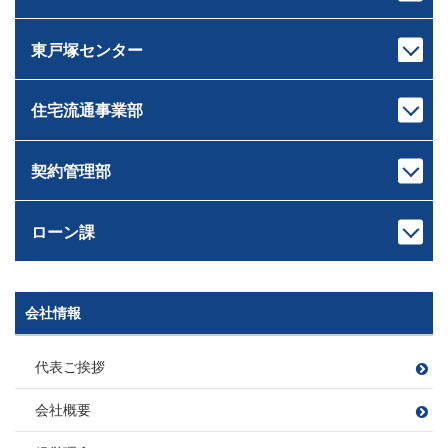
センター長
課長
損害保険募集人
相続診断士
ファイナンシャルプランナー
芝﨑 智大
村井 智
住宅ローンアドバイザー
住宅ローンアドバイザー
しばさき ともひろ
むらい さとる
東戸塚センター
宅地建物取引士
宅地建物取引士
損害保険募集人
損害保険募集人
ドライブ
センター長
課長
住宅ローンアドバイザー
ファイナンシャルプランナー
ゴルフ・料理
サウナ
岸本 健太
中山 匠平
損害保険募集人
住宅ローンアドバイザー
きしもと けんた
なかやま しょうへい
住宅流通事業部
宅地建物取引士
宅地建物取引士
キャンプ、登山
愛犬の散歩 たまに登山
センター長
課長
ホームインスペクター
住宅ローンアドバイザー
読書
ワイン
佐藤 広顕
戸崎 大祐
管理業務主任者
損害保険募集人
観葉植物
サッカー・旅行・ゲーム
さとう ひろあき
とさき だいすけ
契約管理部
宅地建物取引士
宅地建物取引士
ファイナンシャルプランナー
釣り
本部長
住宅ローンアドバイザー
住宅ローンアドバイザー
住宅ローンアドバイザー
田村 恭一
損害保険募集人
次長
課長
損害保険募集人
損害保険募集人
ツーリング
滝田 良平
西條 圭彦
たむら きょういち
ローン課
宅地建物取引士
宅地建物取引士
旅行
課長代理
たきた りょうへい
さいじょう よしひこ
ファイナンシャルプランナー
ファイナンシャルプランナー
矢持 慎之介
住宅ローンアドバイザー
住宅ローンアドバイザー
野球
須崎 翔
旅行
ドライブ（2022年に車購入）
宅地建物取引士
やもち しんのすけ
損害保険募集人
損害保険募集人
読書
山口 遼太
岡野 稜大
B’ｚ鑑賞
釣り
すさき しょう
次長
課長代理
会社情報
課長
宅地建物取引士
宅地建物取引士
管理業務主任者
萩原 靖子
川島 竜太
木村 友亮
やまぐち りょうた
おかの りょうだい
賃貸不動産経営管理士
ファイナンシャルプランナー
住宅ローンアドバイザー
車 亜美
はぎわら やすこ
かわしま りゅうた
宅地建物取引士
きむら ゆうすけ
ファイナンシャルプランナー
住宅ローンアドバイザー
損害保険募集人
飲食店開拓(特にラーメン)
代表ご挨拶
宅地建物取引士
ちゃ あみ
住宅ローンアドバイザー
損害保険募集人
ファイナンシャルプランナー
愛猫と遊ぶこと
宅地建物取引士
宅地建物取引士
損害保険募集人
ファイナンシャルプランナー
住宅ローンアドバイザー
会社概要
宅地建物取引士
住宅ローンアドバイザー
住宅ローンアドバイザー
住宅ローンアドバイザー
住宅ローンアドバイザー
住宅ローンアドバイザー
野球観戦
課長
損害保険募集人
損害保険募集人
住宅ローンアドバイザー
課長
損害保険募集人
損害保険募集人
ファイナンシャルプランナー
フットサル
大好きな焼肉を食べること