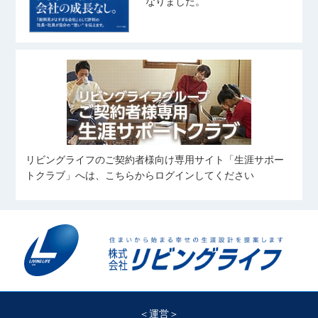
奥山 菜乃香
なりました。
武藤 桃子
齋藤 翼
おくやま なのか
野球観戦
むとう ももこ
さいとう つばさ
ピラティス
バレーボール
宅地建物取引士
旅行、料理、神社仏閣巡り
写真を撮ること
住宅ローンアドバイザー
友人とのお出かけ(ご飯/カフェ/商業
住宅ローンアドバイザー
施設など)
旅行
中村 優太
田鎖 大雅
姉の愛犬に会いに行くこと
野球観戦
伊藤 凜
なかむら ゆうた
たぐさり たいが
愛犬と過ごすこと
いとう りん
カフェ巡り
スキューバ・ダイビング
コンサートに行くこと
サッカーを見ること
スポーツ
リビングライフのご契約者様向け専用サイト「生涯サポー
住宅ローンアドバイザー
横溝 凱
向 奏汰
筋トレ
食べること
トクラブ」へは、こちらからログインしてください
よこみぞ がい
むかい かなた
旅行、ボウリング、ダーツ
野球、自然観光
住宅ローンアドバイザー
細谷 岳澄
料理
望月 愼太郎
𠮷川 凜
筋トレ
ほそや がくと
もちづき しんたろう
よしかわ りん
旅行・ラーメンを食べること
カラオケ・アニメ鑑賞
ゴルフ、料理、神輿、旅行
＜運営＞