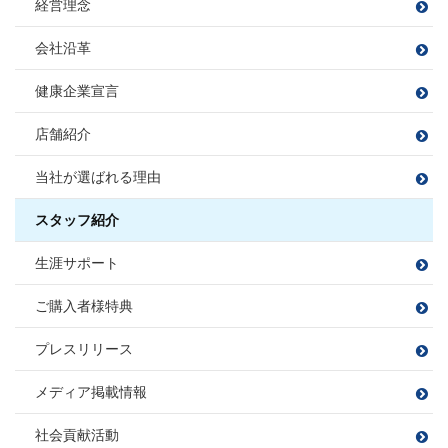
小方 寿敏
小松 大南
経営理念
住宅ローンアドバイザー
穴田 孝
旅行
読書
伊東 諒
おがた かずと
こまつ だいな
損害保険募集人
野球観戦・テニス
プロ野球観戦・ゴルフ・カラオケ
あなだ たかし
いとう まこと
会社沿革
カフェ巡り
毎週銭湯
白米に合うおかず探し
フットサル
課長
映画鑑賞
映画鑑賞
旅行
福留 拓
宅地建物取引士
健康企業宣言
宅地建物取引士
樋熊 亮介
住宅ローンアドバイザー
ふくどめ ひらく
住宅ローンアドバイザー
住宅ローンアドバイザー
住宅ローンアドバイザー
損害保険募集人
ひぐま りょうすけ
損害保険募集人
店舗紹介
損害保険募集人
須合 瞳
松平 則彦
課長
伊藤 寛成
宅地建物取引士
当社が選ばれる理由
すごう ひとみ
まつだいら のりひこ
大藤 洋輔
サッカー、フットサル、バンド、ボ
住宅ローンアドバイザー
いとう ひろなり
佐藤 勝哉
尻無浜 圭佑
ーリング
住宅ローンアドバイザー
旅行
BBQ
損害保険募集人
だいとう ようすけ
損害保険募集人
ゴルフ
スタッフ紹介
さとう かつや
しりなしはま けいすけ
ドライブ
宅地建物取引士
宅地建物取引士
田邉 莉奈
山本 梨音
三橋 春紀
宮尾 拓人
宅地建物取引士
生涯サポート
ファイナンシャルプランナー
ファイナンシャルプランナー
たなべ りな
やまもと りおん
みはし はるき
みやお たくと
住宅ローンアドバイザー
ゴルフ
ファイナンシャルプランナー
宅地建物取引士
宅地建物取引士
住宅ローンアドバイザー
住宅ローンアドバイザー
サウナ/アウトドア
損害保険募集人
ダーツ
住宅ローンアドバイザー
損害保険募集人
漫画を読む
ご購入者様特典
ファイナンシャルプランナー
ファイナンシャルプランナー
損害保険募集人
住宅ローンアドバイザー
住宅ローンアドバイザー
住宅ローンアドバイザー
住宅ローンアドバイザー
住宅ローンアドバイザー
住宅ローンアドバイザー
損害保険募集人
プレスリリース
損害保険募集人
損害保険募集人
損害保険募集人
中嶋 梓
桑野 郁弥
サッカー観戦
ゴルフ
なかじま あずさ
くわの ふみや
旅行
井上 将
秋山 知之
メディア掲載情報
ツーリング
サウナ
いのうえ しょう
あきやま ともゆき
バレーボール
読書
サッカー
野球
社会貢献活動
苔テラリウムの栽培
家具を見に行くこと
お酒を飲むこと
住宅ローンアドバイザー
住宅ローンアドバイザー