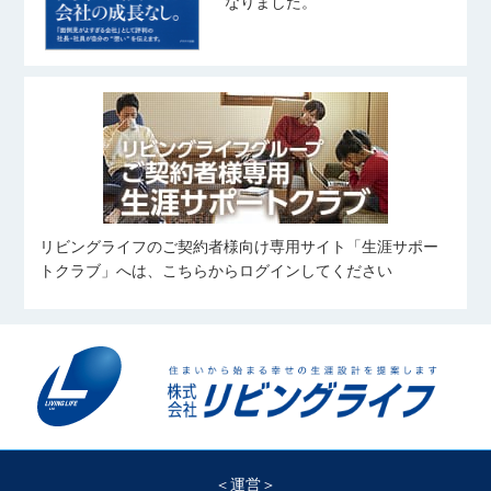
奥山 菜乃香
なりました。
武藤 桃子
齋藤 翼
おくやま なのか
野球観戦
むとう ももこ
さいとう つばさ
ピラティス
バレーボール
宅地建物取引士
旅行、料理、神社仏閣巡り
写真を撮ること
住宅ローンアドバイザー
友人とのお出かけ(ご飯/カフェ/商業
住宅ローンアドバイザー
施設など)
旅行
中村 優太
田鎖 大雅
姉の愛犬に会いに行くこと
野球観戦
伊藤 凜
なかむら ゆうた
たぐさり たいが
愛犬と過ごすこと
いとう りん
カフェ巡り
スキューバ・ダイビング
コンサートに行くこと
サッカーを見ること
スポーツ
リビングライフのご契約者様向け専用サイト「生涯サポー
住宅ローンアドバイザー
横溝 凱
向 奏汰
筋トレ
食べること
トクラブ」へは、こちらからログインしてください
よこみぞ がい
むかい かなた
旅行、ボウリング、ダーツ
野球、自然観光
住宅ローンアドバイザー
細谷 岳澄
料理
望月 愼太郎
𠮷川 凜
筋トレ
ほそや がくと
もちづき しんたろう
よしかわ りん
旅行・ラーメンを食べること
カラオケ・アニメ鑑賞
ゴルフ、料理、神輿、旅行
＜運営＞