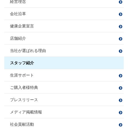
小方 寿敏
小松 大南
経営理念
住宅ローンアドバイザー
穴田 孝
旅行
読書
伊東 諒
おがた かずと
こまつ だいな
損害保険募集人
野球観戦・テニス
プロ野球観戦・ゴルフ・カラオケ
あなだ たかし
いとう まこと
会社沿革
カフェ巡り
毎週銭湯
白米に合うおかず探し
フットサル
課長
映画鑑賞
映画鑑賞
旅行
福留 拓
宅地建物取引士
健康企業宣言
宅地建物取引士
樋熊 亮介
住宅ローンアドバイザー
ふくどめ ひらく
住宅ローンアドバイザー
住宅ローンアドバイザー
住宅ローンアドバイザー
損害保険募集人
ひぐま りょうすけ
損害保険募集人
店舗紹介
損害保険募集人
須合 瞳
松平 則彦
課長
伊藤 寛成
宅地建物取引士
当社が選ばれる理由
すごう ひとみ
まつだいら のりひこ
大藤 洋輔
サッカー、フットサル、バンド、ボ
住宅ローンアドバイザー
いとう ひろなり
佐藤 勝哉
尻無浜 圭佑
ーリング
住宅ローンアドバイザー
旅行
BBQ
損害保険募集人
だいとう ようすけ
損害保険募集人
ゴルフ
スタッフ紹介
さとう かつや
しりなしはま けいすけ
ドライブ
宅地建物取引士
宅地建物取引士
田邉 莉奈
山本 梨音
三橋 春紀
宮尾 拓人
宅地建物取引士
生涯サポート
ファイナンシャルプランナー
ファイナンシャルプランナー
たなべ りな
やまもと りおん
みはし はるき
みやお たくと
住宅ローンアドバイザー
ゴルフ
ファイナンシャルプランナー
宅地建物取引士
宅地建物取引士
住宅ローンアドバイザー
住宅ローンアドバイザー
サウナ/アウトドア
損害保険募集人
ダーツ
住宅ローンアドバイザー
損害保険募集人
漫画を読む
ご購入者様特典
ファイナンシャルプランナー
ファイナンシャルプランナー
損害保険募集人
住宅ローンアドバイザー
住宅ローンアドバイザー
住宅ローンアドバイザー
住宅ローンアドバイザー
住宅ローンアドバイザー
住宅ローンアドバイザー
損害保険募集人
プレスリリース
損害保険募集人
損害保険募集人
損害保険募集人
中嶋 梓
桑野 郁弥
サッカー観戦
ゴルフ
なかじま あずさ
くわの ふみや
旅行
井上 将
秋山 知之
メディア掲載情報
ツーリング
サウナ
いのうえ しょう
あきやま ともゆき
バレーボール
読書
サッカー
野球
社会貢献活動
苔テラリウムの栽培
家具を見に行くこと
お酒を飲むこと
住宅ローンアドバイザー
住宅ローンアドバイザー