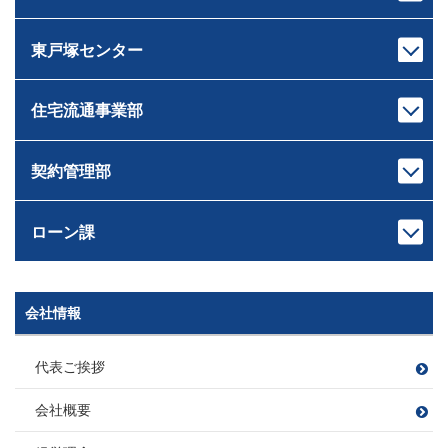
センター長
課長
損害保険募集人
相続診断士
ファイナンシャルプランナー
芝﨑 智大
村井 智
住宅ローンアドバイザー
住宅ローンアドバイザー
しばさき ともひろ
むらい さとる
東戸塚センター
宅地建物取引士
宅地建物取引士
損害保険募集人
損害保険募集人
ドライブ
センター長
課長
住宅ローンアドバイザー
ファイナンシャルプランナー
ゴルフ・料理
サウナ
岸本 健太
中山 匠平
損害保険募集人
住宅ローンアドバイザー
きしもと けんた
なかやま しょうへい
住宅流通事業部
宅地建物取引士
宅地建物取引士
キャンプ、登山
愛犬の散歩 たまに登山
センター長
課長
ホームインスペクター
住宅ローンアドバイザー
読書
ワイン
佐藤 広顕
戸崎 大祐
管理業務主任者
損害保険募集人
観葉植物
サッカー・旅行・ゲーム
さとう ひろあき
とさき だいすけ
契約管理部
宅地建物取引士
宅地建物取引士
ファイナンシャルプランナー
釣り
本部長
住宅ローンアドバイザー
住宅ローンアドバイザー
住宅ローンアドバイザー
田村 恭一
損害保険募集人
次長
課長
損害保険募集人
損害保険募集人
ツーリング
滝田 良平
西條 圭彦
たむら きょういち
ローン課
宅地建物取引士
宅地建物取引士
旅行
課長代理
たきた りょうへい
さいじょう よしひこ
ファイナンシャルプランナー
ファイナンシャルプランナー
矢持 慎之介
住宅ローンアドバイザー
住宅ローンアドバイザー
野球
須崎 翔
旅行
ドライブ（2022年に車購入）
宅地建物取引士
やもち しんのすけ
損害保険募集人
損害保険募集人
読書
山口 遼太
岡野 稜大
B’ｚ鑑賞
釣り
すさき しょう
次長
課長代理
会社情報
課長
宅地建物取引士
宅地建物取引士
管理業務主任者
萩原 靖子
川島 竜太
木村 友亮
やまぐち りょうた
おかの りょうだい
賃貸不動産経営管理士
ファイナンシャルプランナー
住宅ローンアドバイザー
車 亜美
はぎわら やすこ
かわしま りゅうた
宅地建物取引士
きむら ゆうすけ
ファイナンシャルプランナー
住宅ローンアドバイザー
損害保険募集人
飲食店開拓(特にラーメン)
代表ご挨拶
宅地建物取引士
ちゃ あみ
住宅ローンアドバイザー
損害保険募集人
ファイナンシャルプランナー
愛猫と遊ぶこと
宅地建物取引士
宅地建物取引士
損害保険募集人
ファイナンシャルプランナー
住宅ローンアドバイザー
会社概要
宅地建物取引士
住宅ローンアドバイザー
住宅ローンアドバイザー
住宅ローンアドバイザー
住宅ローンアドバイザー
住宅ローンアドバイザー
野球観戦
課長
損害保険募集人
損害保険募集人
住宅ローンアドバイザー
課長
損害保険募集人
損害保険募集人
ファイナンシャルプランナー
フットサル
大好きな焼肉を食べること