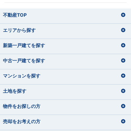
損害保険募集人
山田 正
損害保険募集人
田辺 明秀
筒井 将治
飯塚 志帆
宅地建物取引士
住宅ローンアドバイザー
やまだ ただし
たなべ あきひで
つつい まさはる
いいづか しほ
不動産TOP
住宅ローンアドバイザー
東間 愛莉
鈴木 理文
損害保険募集人
プロ野球観戦（12球団本拠地制覇を
運動
とうま えり
すずき りの
目指しています）
バレーボール、野球
エリアから探す
宅地建物取引士
宅地建物取引士
旅行
宅地建物取引士
住宅ローンアドバイザー
パン屋巡り（おすすめのパン屋さん
料理、カラオケ
菊地 聡之
平 愛梨
を教えて下さい！）
損害保険募集人
住宅ローンアドバイザー
ファイナンシャルプランナー
住宅ローンアドバイザー
サッカー観戦
きくち としゆき
たいら あいり
損害保険募集人
住宅ローンアドバイザー
住宅ローンアドバイザー
損害保険募集人
新築一戸建てを探す
石垣 小巻
大貫 文乃
佐藤 蓮
齋藤 セルジオ優
犬の散歩
損害保険募集人
希
いしがき こまき
おおぬき あやの
さとう れん
ハンドメイド
さいとう せるじおゆうき
中古一戸建てを探す
宅地建物取引士
宅地建物取引士
ドライブ・旅行
サイクリング フットサル サウナ
ファイナンシャルプランナー
ファイナンシャルプランナー
宅地建物取引士
宅地建物取引士
住宅ローンアドバイザー
住宅ローンアドバイザー
住宅ローンアドバイザー
マンションを探す
住宅ローンアドバイザー
ファイナンシャルプランナー
住宅ローンアドバイザー
損害保険募集人
課長
住宅ローンアドバイザー
矢後 美玲
宮内 悠吏
下藤 千秋
課長
土地を探す
皆元 諒也
中静 孝雄
やご みれい
みやうち ゆうじ
旅行
しもふじ ちあき
川口 涼太朗
国内外旅行
髙橋 かのん
映画鑑賞
ギター
音楽を聴くこと
みなもと りょうや
なかしず たかお
ゴルフ
ディズニーへ行く事
かわぐち りょうたろう
たかはし かのん
サウナ
スキューバダイビング
料理をすること
物件をお探しの方
サッカー観戦
グランピング
宅地建物取引士
住宅ローンアドバイザー
青野 真大
山本 裕月
住宅ローンアドバイザー
住宅ローンアドバイザー
宅地建物取引士
損害保険募集人
あおの まさひろ
やまもと ゆづき
宅地建物取引士
売却をお考えの方
住宅ローンアドバイザー
ファイナンシャルプランナー
住宅ローンアドバイザー
住宅ローンアドバイザー
旅行