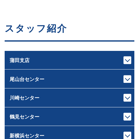
スタッフ紹介
蒲田支店
尾山台センター
支店長
次長
池上 裕治
中村 亮太
いけがみ ゆうじ
なかむら りょうた
川崎センター
センター長
課長代理
下重 和之
伊藤 岳
しもじゅう かずゆき
いとう がく
鶴見センター
宅地建物取引士
宅地建物取引士
センター長
課長
ホームインスペクター
ファイナンシャルプランナー
荒木 雄輔
原 龍二
ファイナンシャルプランナー
住宅ローンアドバイザー
あらき ゆうすけ
はら りゅうじ
新横浜センター
宅地建物取引士
宅地建物取引士
住宅ローンアドバイザー
損害保険募集人