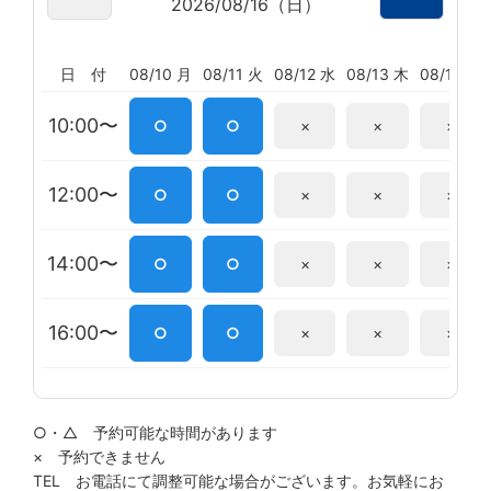
2026/08/16（日）
日 付
08/10 月
08/11 火
08/12 水
08/13 木
08/14 金
10:00〜
○
○
×
×
×
12:00〜
○
○
×
×
×
14:00〜
○
○
×
×
×
16:00〜
○
○
×
×
×
○・△ 予約可能な時間があります
× 予約できません
TEL お電話にて調整可能な場合がございます。お気軽にお