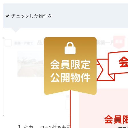
チェックした物件を
新着
品川区西大井２丁目４期 新築一戸建て
新築一戸建て
17180
万円
品川区西大井
2
土地
79.33m
2
建物
144.91m
間取り
2SLDK
築年月
2026/08
構造規模
木造 地上3階建て
お気に入りに追加
1
件中 （1～1 件を表示）