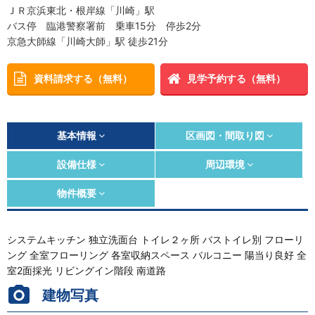
ＪＲ京浜東北・根岸線「川崎」駅
バス停 臨港警察署前 乗車15分 停歩2分
京急大師線「川崎大師」駅 徒歩21分
資料請求する（無料）
見学予約する（無料）
基本情報
区画図・間取り図
設備仕様
周辺環境
物件概要
システムキッチン 独立洗面台 トイレ２ヶ所 バストイレ別 フローリ
ング 全室フローリング 各室収納スペース バルコニー 陽当り良好 全
室2面採光 リビングイン階段 南道路
建物写真