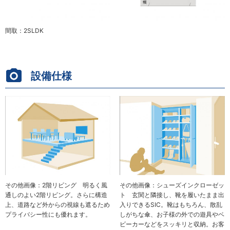
間取：2SLDK
設備仕様
その他画像：2階リビング 明るく風
その他画像：シューズインクローゼッ
通しのよい2階リビング。さらに構造
ト 玄関と隣接し、靴を履いたまま出
上、道路など外からの視線も遮るため
入りできるSIC。靴はもちろん、散乱
プライバシー性にも優れます。
しがちな傘、お子様の外での遊具やベ
ビーカーなどをスッキリと収納。お客