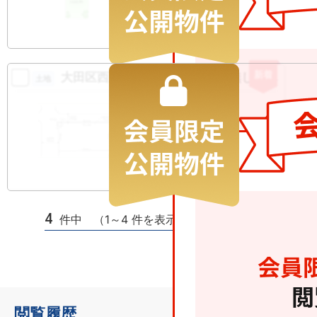
土地
46.37m
お気に入りに追加
新着
大田区西六郷２丁目 建築条件無し土地
土地
11600
万円
大田区西六郷
2
土地
112.83m
お気に入りに追加
4
件中 （1～4 件を表示）
閲覧履歴