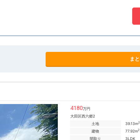
まと
4180
万円
大田区西六郷2
2
土地
39.13m
2
建物
77.92m
間取り
3LDK