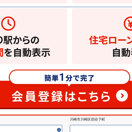
京急大師線 大師橋（旧:産業道
新築一戸建て
7980
万円
川崎市川崎区四谷下町