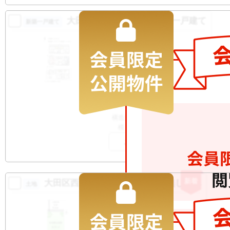
大田区西六郷２丁目 新築一戸建て
新築一戸建て
7480
万円
大田区西六郷
2
土地
55.58m
2
建物
97.27m
間取り
4LDK
築年月
2026/10
構造規
木造 地上3階建て
模
お気に入りに追加
新着
大田区西六郷２丁目 建築条件無し土地
土地
3990
万円
大田区西六郷
2