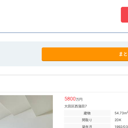
まと
5800
万円
大田区西蒲田7
建物
54.73m
間取り
2DK
築年月
1992/03