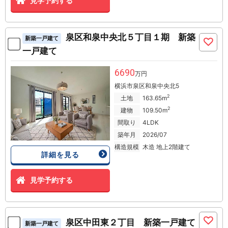
見学予約する
泉区和泉中央北５丁目１期 新築
新築一戸建て
一戸建て
6690
万円
横浜市泉区和泉中央北5
2
土地
163.65m
2
建物
109.50m
間取り
4LDK
築年月
2026/07
構造規模
木造 地上2階建て
詳細を見る
見学予約する
泉区中田東２丁目 新築一戸建て
新築一戸建て