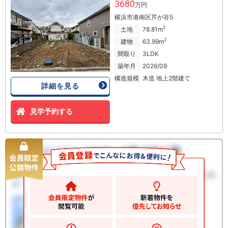
3680
万円
横浜市港南区芹が谷5
2
土地
78.81m
2
建物
63.99m
間取り
3LDK
築年月
2026/09
構造規模
木造 地上2階建て
詳細を見る
見学予約する