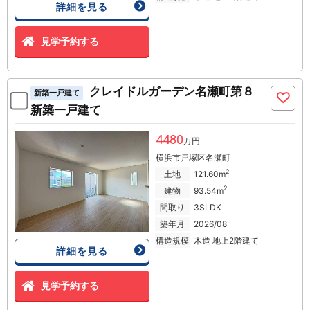
詳細を見る
見学予約する
クレイドルガーデン名瀬町第８
新築一戸建て
新築一戸建て
4480
万円
横浜市戸塚区名瀬町
2
土地
121.60m
2
建物
93.54m
間取り
3SLDK
築年月
2026/08
構造規模
木造 地上2階建て
詳細を見る
見学予約する