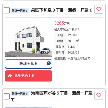
泉区下和泉３丁目 新築一戸建て
新築一戸建て
3285
万円
横浜市泉区下和泉3
2
土地
72.88m
2
建物
59.33m
間取り
3LDK
築年月
2026/09
構造規模
木造 地上2階建て
詳細を見る
見学予約する
港南区芹が谷５丁目 新築一戸建
新築一戸建て
て