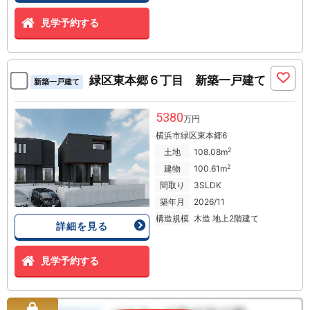
見学予約する
緑区東本郷６丁目 新築一戸建て
新築一戸建て
5380
万円
横浜市緑区東本郷6
2
土地
108.08m
2
建物
100.61m
間取り
3SLDK
築年月
2026/11
構造規模
木造 地上2階建て
詳細を見る
見学予約する