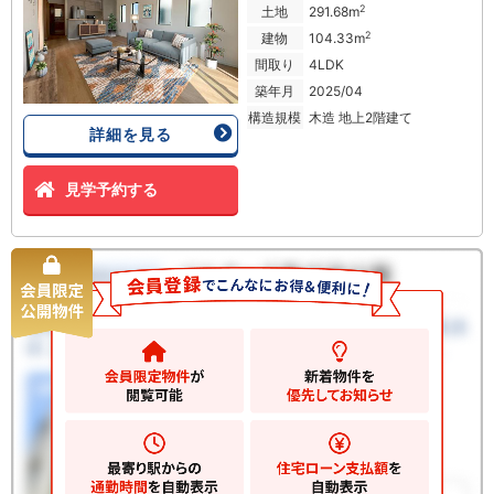
2
土地
291.68m
2
建物
104.33m
間取り
4LDK
築年月
2025/04
構造規模
木造 地上2階建て
詳細を見る
見学予約する