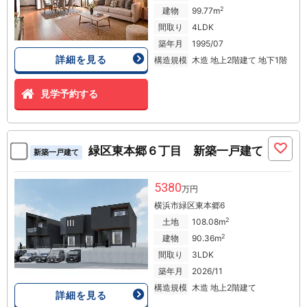
2
建物
99.77m
間取り
4LDK
築年月
1995/07
詳細を見る
構造規模
木造 地上2階建て 地下1階
見学予約する
緑区東本郷６丁目 新築一戸建て
新築一戸建て
5380
万円
横浜市緑区東本郷6
2
土地
108.08m
2
建物
90.36m
間取り
3LDK
築年月
2026/11
構造規模
木造 地上2階建て
詳細を見る