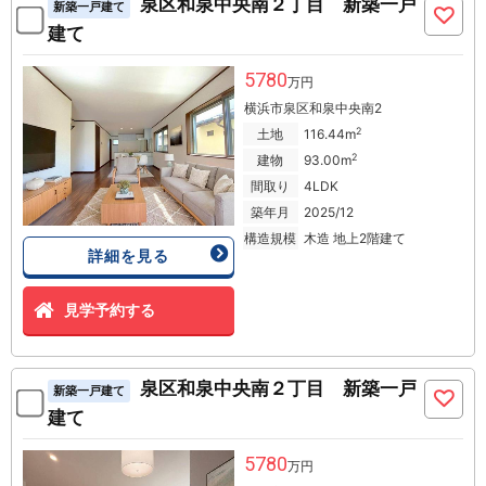
泉区和泉中央南２丁目 新築一戸
新築一戸建て
建て
5780
万円
横浜市泉区和泉中央南2
2
土地
116.44m
2
建物
93.00m
間取り
4LDK
築年月
2025/12
構造規模
木造 地上2階建て
詳細を見る
見学予約する
泉区和泉中央南２丁目 新築一戸
新築一戸建て
建て
5780
万円