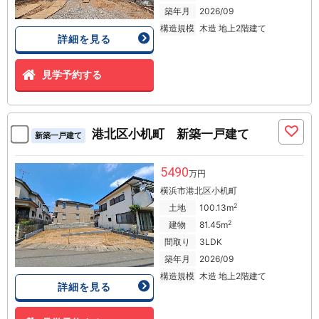
築年月
2026/09
構造規模
木造 地上2階建て
詳細を見る
見学予約する
港北区小机町 新築一戸建て
新築一戸建て
5490
万円
横浜市港北区小机町
2
土地
100.13m
2
建物
81.45m
間取り
3LDK
築年月
2026/09
構造規模
木造 地上2階建て
詳細を見る