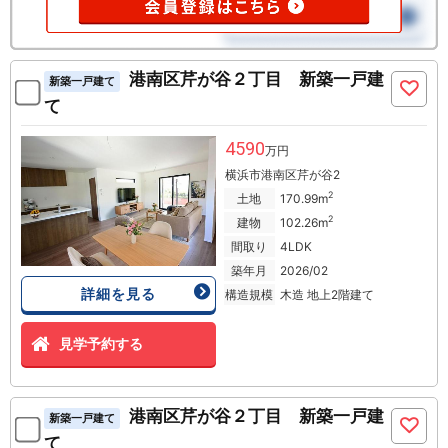
港南区芹が谷２丁目 新築一戸建
新築一戸建て
て
4590
万円
横浜市港南区芹が谷2
2
土地
170.99m
2
建物
102.26m
間取り
4LDK
築年月
2026/02
詳細を見る
構造規模
木造 地上2階建て
見学予約する
港南区芹が谷２丁目 新築一戸建
新築一戸建て
て