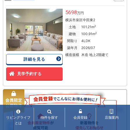
5698
万円
横浜市泉区中田東2
2
土地
101.21m
2
建物
100.91m
間取り
4LDK
築年月
2026/07
構造規模
木造 地上2階建て
詳細を見る
見学予約する
リビングライフ
物件を探す
会員登録
店舗案内
とは