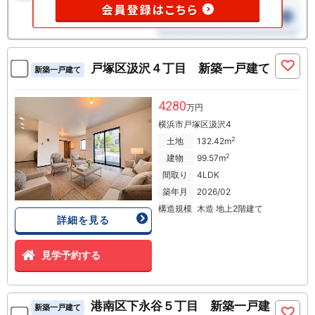
戸塚区汲沢４丁目 新築一戸建て
新築一戸建て
4280
万円
横浜市戸塚区汲沢4
2
土地
132.42m
2
建物
99.57m
間取り
4LDK
築年月
2026/02
構造規模
木造 地上2階建て
詳細を見る
見学予約する
港南区下永谷５丁目 新築一戸建
新築一戸建て