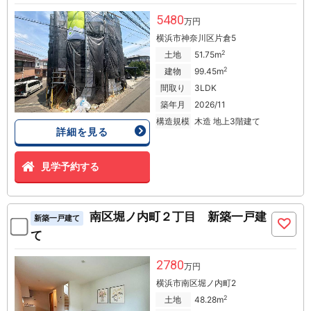
5480
万円
横浜市神奈川区片倉5
2
土地
51.75m
2
建物
99.45m
間取り
3LDK
築年月
2026/11
構造規模
木造 地上3階建て
詳細を見る
見学予約する
南区堀ノ内町２丁目 新築一戸建
新築一戸建て
て
2780
万円
横浜市南区堀ノ内町2
2
土地
48.28m