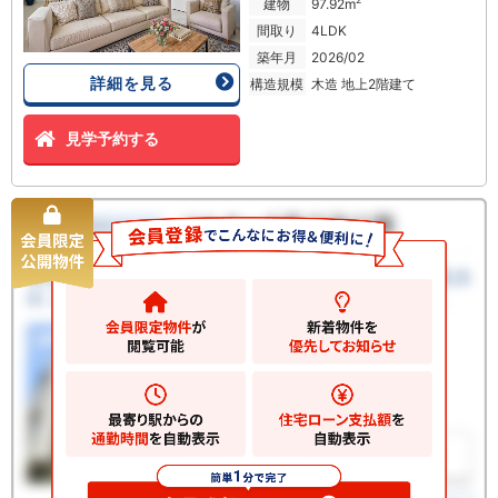
建物
97.92m
間取り
4LDK
築年月
2026/02
詳細を見る
構造規模
木造 地上2階建て
見学予約する