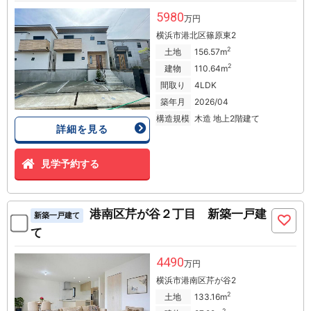
5980
万円
横浜市港北区篠原東2
2
土地
156.57m
2
建物
110.64m
間取り
4LDK
築年月
2026/04
構造規模
木造 地上2階建て
詳細を見る
見学予約する
港南区芹が谷２丁目 新築一戸建
新築一戸建て
て
4490
万円
横浜市港南区芹が谷2
2
土地
133.16m
2