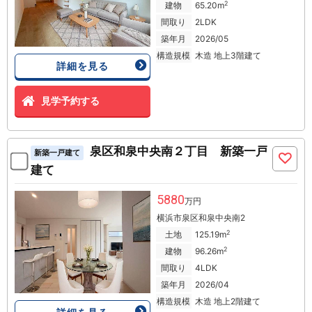
2
建物
65.20m
間取り
2LDK
築年月
2026/05
構造規模
木造 地上3階建て
詳細を見る
見学予約する
泉区和泉中央南２丁目 新築一戸
新築一戸建て
建て
5880
万円
横浜市泉区和泉中央南2
2
土地
125.19m
2
建物
96.26m
間取り
4LDK
築年月
2026/04
構造規模
木造 地上2階建て