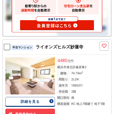
ライオンズヒルズ妙蓮寺
中古マンション
4480
万円
横浜市港北区篠原東2
2
建物
74.79m
間取り
2LDK
築年月
1995/01
所在階
2階
開口部向
南
詳細を見る
構造規模
RC 地上7階建て 地下1階