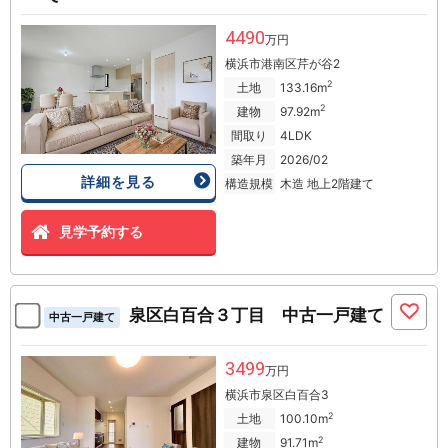
4490
万円
横浜市港南区芹が谷2
2
土地
133.16m
2
建物
97.92m
間取り
4LDK
築年月
2026/02
詳細を見る
構造規模
木造 地上2階建て
見学予約する
泉区白百合３丁目 中古一戸建て
中古一戸建て
3499
万円
横浜市泉区白百合3
2
土地
100.10m
2
建物
91.71m