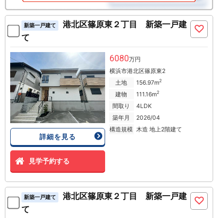
港北区篠原東２丁目 新築一戸建
新築一戸建て
て
6080
万円
横浜市港北区篠原東2
2
土地
156.97m
2
建物
111.16m
間取り
4LDK
築年月
2026/04
構造規模
木造 地上2階建て
詳細を見る
見学予約する
港北区篠原東２丁目 新築一戸建
新築一戸建て
て