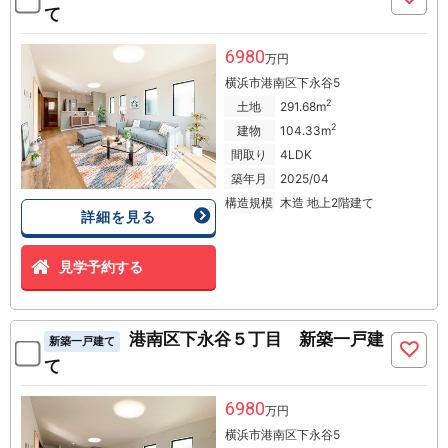
て
6980
万円
横浜市港南区下永谷5
2
土地
291.68m
2
建物
104.33m
間取り
4LDK
築年月
2025/04
構造規模
木造 地上2階建て
詳細を見る
見学予約する
港南区下永谷５丁目 新築一戸建
新築一戸建て
て
6980
万円
横浜市港南区下永谷5