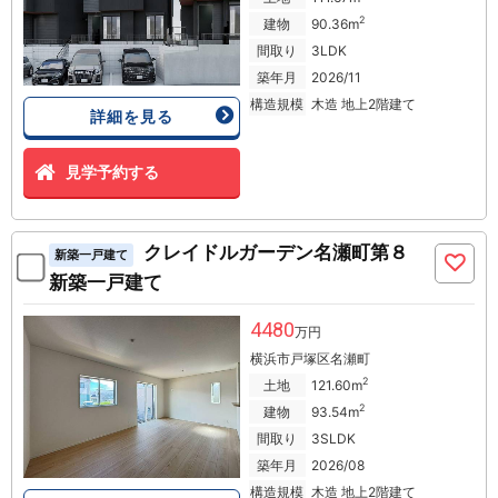
2
建物
90.36m
間取り
3LDK
築年月
2026/11
構造規模
木造 地上2階建て
詳細を見る
見学予約する
クレイドルガーデン名瀬町第８
新築一戸建て
新築一戸建て
4480
万円
横浜市戸塚区名瀬町
2
土地
121.60m
2
建物
93.54m
間取り
3SLDK
築年月
2026/08
構造規模
木造 地上2階建て