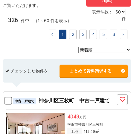
（無料）
ご覧いただけます。
表示件数：
件
326
件中 （1～60 件を表示）
1
2
3
4
5
6
チェックした物件を
まとめて資料請求する
神奈川区三枚町 中古一戸建て
中古一戸建て
4049
万円
横浜市神奈川区三枚町
2
土地
112.49m