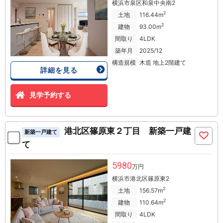
横浜市泉区和泉中央南2
2
土地
116.44m
2
建物
93.00m
間取り
4LDK
築年月
2025/12
構造規模
木造 地上2階建て
詳細を見る
見学予約する
港北区篠原東２丁目 新築一戸建
新築一戸建て
て
5980
万円
横浜市港北区篠原東2
2
土地
156.57m
2
建物
110.64m
間取り
4LDK