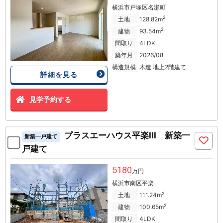
横浜市戸塚区名瀬町
2
土地
128.82m
2
建物
93.54m
間取り
4LDK
築年月
2026/08
構造規模
木造 地上2階建て
詳細を見る
見学予約する
プラスエーハウス平楽III 新築一
新築一戸建て
戸建て
5180
万円
横浜市南区平楽
2
土地
111.24m
2
建物
100.65m
間取り
4LDK