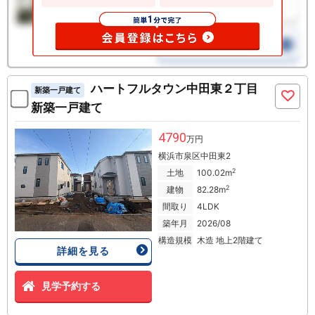
ハートフルタウン中田東２丁目
新築一戸建て
新築一戸建て
4790
万円
横浜市泉区中田東2
2
土地
100.02m
2
建物
82.28m
間取り
4LDK
築年月
2026/08
構造規模
木造 地上2階建て
詳細を見る
見学予約する