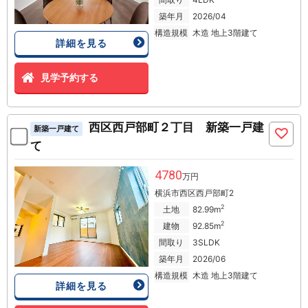
築年月
2026/04
構造規模
木造 地上3階建て
詳細を見る
見学予約する
西区西戸部町２丁目 新築一戸建
新築一戸建て
て
4780
万円
横浜市西区西戸部町2
2
土地
82.99m
2
建物
92.85m
間取り
3SLDK
築年月
2026/06
構造規模
木造 地上3階建て
詳細を見る