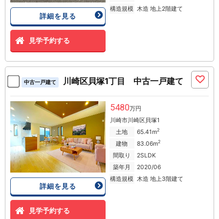
構造規模
木造 地上2階建て
詳細を見る
見学予約する
川崎区貝塚1丁目 中古一戸建て
中古一戸建て
5480
万円
川崎市川崎区貝塚1
2
土地
65.41m
2
建物
83.06m
間取り
2SLDK
築年月
2020/06
構造規模
木造 地上3階建て
詳細を見る
見学予約する