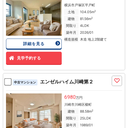
横浜市戸塚区平戸町
2
土地
104.05m
2
建物
81.56m
間取り
4LDK
築年月
2026/01
構造規模
木造 地上2階建て
詳細を見る
見学予約する
エンゼルハイム川崎第２
中古マンション
6980
万円
川崎市川崎区榎町
2
建物
88.58m
間取り
2SLDK
築年月
1989/01