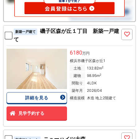
磯子区森が丘１丁目 新築一戸建
新築一戸建て
て
6180
万円
横浜市磯子区森が丘1
2
土地
132.82m
2
建物
98.95m
間取り
4LDK
築年月
2026/04
詳細を見る
構造規模
木造 地上2階建て
見学予約する
ニューハイツ大森