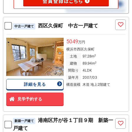
西区久保町 中古一戸建て
中古一戸建て
5049
万円
横浜市西区久保町
2
土地
97.28m
2
建物
89.94m
間取り
4LDK
築年月
2007/03
詳細を見る
構造規模
木造 地上2階建て
見学予約する
港南区芹が谷１丁目９期 新築一
新築一戸建て
戸建て