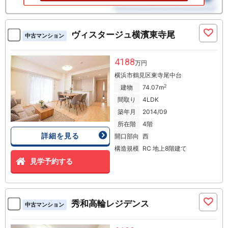
ヴィスタージュ横濱東寺尾
中古マンション
4188
万円
横浜市鶴見区東寺尾中台
2
建物
74.07m
間取り
4LDK
築年月
2014/09
所在階
4階
詳細を見る
開口部向
西
構造規模
RC 地上8階建て
見学予約する
秀和高輪レジデンス
中古マンション