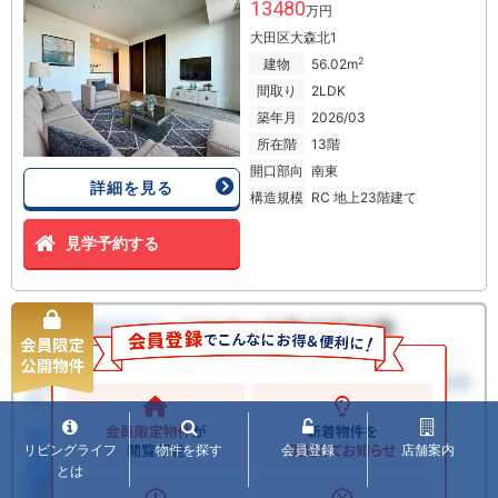
13480
万円
大田区大森北1
2
建物
56.02m
間取り
2LDK
築年月
2026/03
所在階
13階
開口部向
南東
詳細を見る
構造規模
RC 地上23階建て
見学予約する
リビングライフ
物件を探す
会員登録
店舗案内
とは