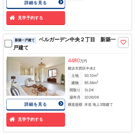
詳細を見る
見学予約する
ベルガーデン中央２丁目 新築一
新築一戸建て
戸建て
4480
万円
横浜市西区中央2
2
土地
50.10m
2
建物
85.56m
間取り
3LDK
築年月
2026/06
詳細を見る
構造規模
木造 地上3階建て
見学予約する