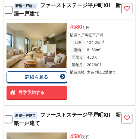
ファーストステージ平戸町XII 新
新築一戸建て
築一戸建て
4580
万円
横浜市戸塚区平戸町
2
土地
104.05m
2
建物
81.56m
間取り
4LDK
築年月
2026/01
構造規模
木造 地上2階建て
詳細を見る
見学予約する
ファーストステージ平戸町XII 新
新築一戸建て
築一戸建て
4580
万円