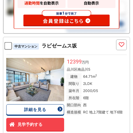
ラビゼームス坂
中古マンション
12399
万円
品川区南品川5
2
建物
64.71m
間取り
2LDK
築年月
2000/05
所在階
6階
開口部向
西
詳細を見る
構造規模
RC 地上7階建て 地下6階
見学予約する