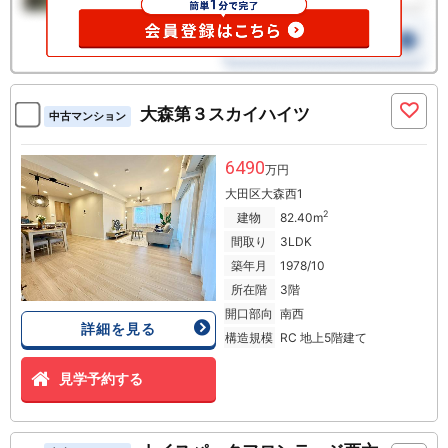
大森第３スカイハイツ
中古マンション
6490
万円
大田区大森西1
2
建物
82.40m
間取り
3LDK
築年月
1978/10
所在階
3階
開口部向
南西
詳細を見る
構造規模
RC 地上5階建て
見学予約する