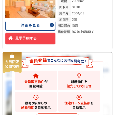
2
建物
70.56m
間取り
3LDK
築年月
2001/03
所在階
3階
詳細を見る
開口部向
南西
構造規模
RC 地上5階建て
見学予約する