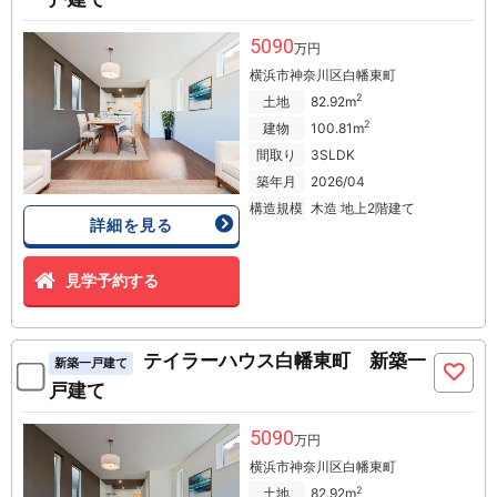
5090
万円
横浜市神奈川区白幡東町
2
土地
82.92m
2
建物
100.81m
間取り
3SLDK
築年月
2026/04
構造規模
木造 地上2階建て
詳細を見る
見学予約する
テイラーハウス白幡東町 新築一
新築一戸建て
戸建て
5090
万円
横浜市神奈川区白幡東町
2
土地
82.92m