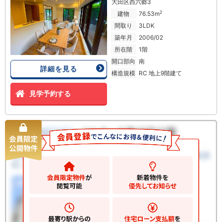
大田区西六郷3
2
建物
76.53m
間取り
3LDK
築年月
2006/02
所在階
1階
開口部向
南
詳細を見る
構造規模
RC 地上9階建て
見学予約する