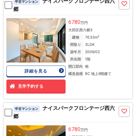
ナイスパークフロンテージ西六
中古マンション
郷
6780
万円
大田区西六郷3
2
建物
76.53m
間取り
3LDK
築年月
2006/02
所在階
1階
開口部向
南
詳細を見る
構造規模
RC 地上9階建て
見学予約する
ナイスパークフロンテージ西六
中古マンション
郷
6780
万円