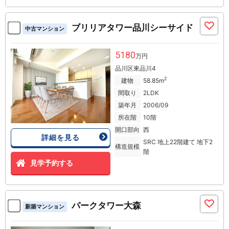
ブリリアタワー品川シーサイド
中古マンション
5180
万円
品川区東品川4
2
建物
58.85m
間取り
2LDK
築年月
2006/09
所在階
10階
開口部向
西
詳細を見る
SRC 地上22階建て 地下2
構造規模
階
見学予約する
パークタワー大森
新築マンション