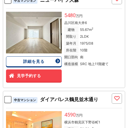
中古マンション
5480
万円
品川区南大井6
2
建物
55.67m
間取り
2LDK
築年月
1975/08
所在階
10階
開口部向
南
詳細を見る
構造規模
SRC 地上11階建て
見学予約する
ダイアパレス鶴見並木通り
中古マンション
4590
万円
横浜市鶴見区下野谷町1