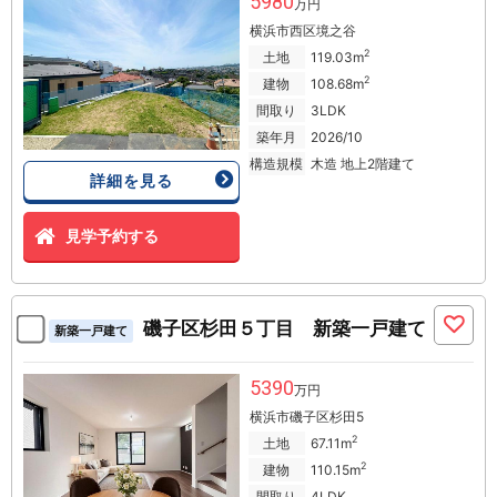
5980
万円
横浜市西区境之谷
2
土地
119.03m
2
建物
108.68m
間取り
3LDK
築年月
2026/10
構造規模
木造 地上2階建て
詳細を見る
見学予約する
磯子区杉田５丁目 新築一戸建て
新築一戸建て
5390
万円
横浜市磯子区杉田5
2
土地
67.11m
2
建物
110.15m
間取り
4LDK