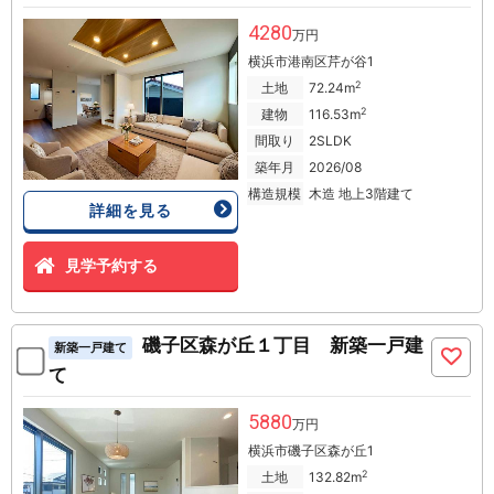
4280
万円
横浜市港南区芹が谷1
2
土地
72.24m
2
建物
116.53m
間取り
2SLDK
築年月
2026/08
構造規模
木造 地上3階建て
詳細を見る
見学予約する
磯子区森が丘１丁目 新築一戸建
新築一戸建て
て
5880
万円
横浜市磯子区森が丘1
2
土地
132.82m