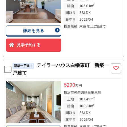
2
建物
106.01m
間取り
3SLDK
築年月
2026/04
構造規模
木造 地上2階建て
詳細を見る
見学予約する
テイラーハウス白幡東町 新築一
新築一戸建て
戸建て
5290
万円
横浜市神奈川区白幡東町
2
土地
107.43m
2
建物
100.81m
間取り
3SLDK
築年月
2026/04
構造規模
木造 地上2階建て