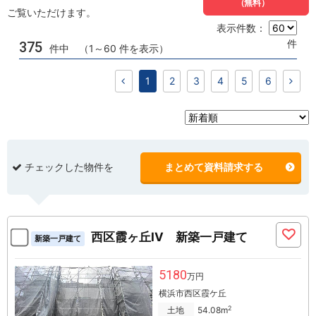
（無料）
ご覧いただけます。
表示件数：
件
375
件中 （1～60 件を表示）
1
2
3
4
5
6
チェックした物件を
まとめて資料請求する
西区霞ヶ丘IV 新築一戸建て
新築一戸建て
5180
万円
横浜市西区霞ケ丘
2
土地
54.08m