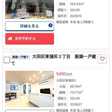
2
建物
104.33m
間取り
2SLDK
築年月
2026/10
構造規模
木造 地上3階建て
詳細を見る
見学予約する
大田区東蒲田２丁目 新築一戸建
新築一戸建て
て
9490
万円
大田区東蒲田2
2
土地
58.76m
2
建物
112.71m
間取り
3SLDK
築年月
2026/07
構造規模
木造 地上3階建て