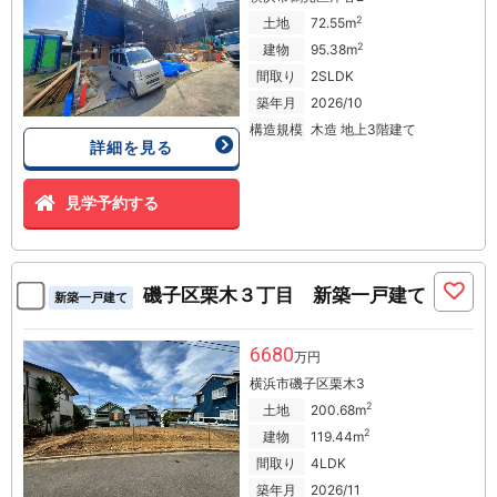
2
土地
72.55m
2
建物
95.38m
間取り
2SLDK
築年月
2026/10
構造規模
木造 地上3階建て
詳細を見る
見学予約する
磯子区栗木３丁目 新築一戸建て
新築一戸建て
6680
万円
横浜市磯子区栗木3
2
土地
200.68m
2
建物
119.44m
間取り
4LDK
築年月
2026/11