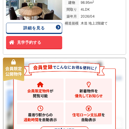
2
建物
98.95m
間取り
4LDK
築年月
2026/04
構造規模
木造 地上2階建て
詳細を見る
見学予約する