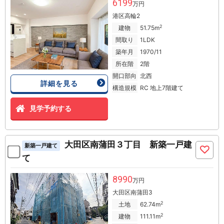
6199
万円
港区高輪2
2
建物
51.75m
間取り
1LDK
築年月
1970/11
所在階
2階
開口部向
北西
詳細を見る
構造規模
RC 地上7階建て
見学予約する
大田区南蒲田３丁目 新築一戸建
新築一戸建て
て
8990
万円
大田区南蒲田3
2
土地
62.74m
2
建物
111.11m