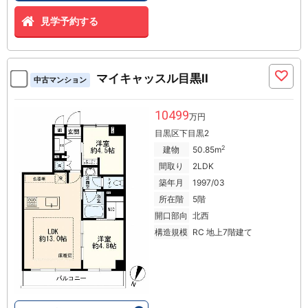
見学予約する
マイキャッスル目黒II
中古マンション
10499
万円
目黒区下目黒2
2
建物
50.85m
間取り
2LDK
築年月
1997/03
所在階
5階
開口部向
北西
構造規模
RC 地上7階建て