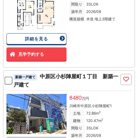
間取り
3SLDK
築年月
2026/08
構造規模
木造 地上3階建て
詳細を見る
見学予約する
中原区小杉陣屋町１丁目 新築一
新築一戸建て
戸建て
8480
万円
川崎市中原区小杉陣屋町1
2
土地
72.86m
2
建物
120.47m
間取り
3SLDK
築年月
2026/08