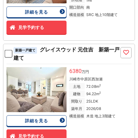
開口部向
南
詳細を見る
構造規模
SRC 地上10階建て
見学予約する
グレイスウッド 元住吉 新築一戸
新築一戸建て
建て
6380
万円
川崎市中原区西加瀬
2
土地
72.08m
2
建物
94.22m
間取り
2SLDK
築年月
2026/08
構造規模
木造 地上3階建て
詳細を見る
見学予約する