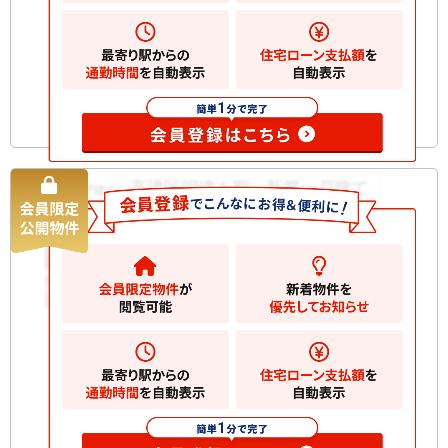
間取り
4LDK
築年月
2026/06
構造規
木造 地上3階建て
模
お気に入りに追加
高津区明津１期 新築一戸建て
新築一戸建て
5990
万円
川崎市高津区明津
2
土地
78.35m
2
建物
100.55m
間取り
2SLDK
築年月
2026/06
構造規
木造 地上3階建て
模
お気に入りに追加