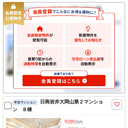
日商岩井大岡山第２マンショ
中古マンション
ン Ｂ棟
9280
万円