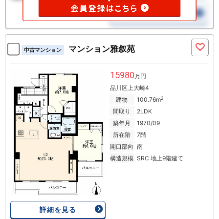
マンション雅叙苑
中古マンション
15980
万円
品川区上大崎4
2
建物
100.76m
間取り
2LDK
築年月
1970/09
所在階
7階
開口部向
南
構造規模
SRC 地上9階建て
詳細を見る