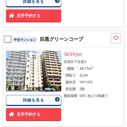
詳細を見る
見学予約する
目黒グリーンコープ
中古マンション
5699
万円
目黒区下目黒2
2
建物
48.73m
間取り
2LDK
築年月
1971/09
所在階
2階
構造規模
SRC 地上13階建て
詳細を見る
見学予約する