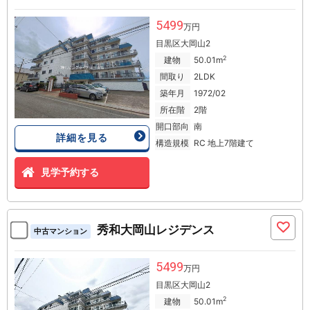
5499
万円
目黒区大岡山2
2
建物
50.01m
間取り
2LDK
築年月
1972/02
所在階
2階
開口部向
南
詳細を見る
構造規模
RC 地上7階建て
見学予約する
秀和大岡山レジデンス
中古マンション
5499
万円
目黒区大岡山2
2
建物
50.01m