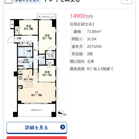
中古マンション
14900
万円
目黒区碑文谷2
2
建物
72.85m
間取り
3LDK
築年月
2015/06
所在階
2階
開口部向
北東
構造規模
RC 地上5階建て
詳細を見る