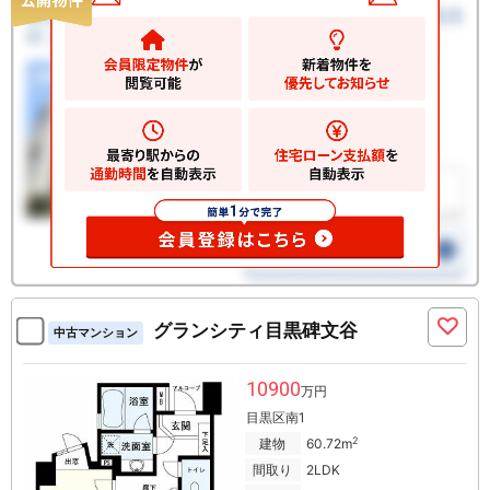
グランシティ目黒碑文谷
中古マンション
10900
万円
目黒区南1
2
建物
60.72m
間取り
2LDK