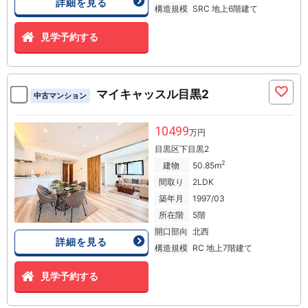
詳細を見る
構造規模
SRC 地上6階建て
見学予約する
マイキャッスル目黒2
中古マンション
10499
万円
目黒区下目黒2
2
建物
50.85m
間取り
2LDK
築年月
1997/03
所在階
5階
開口部向
北西
詳細を見る
構造規模
RC 地上7階建て
見学予約する