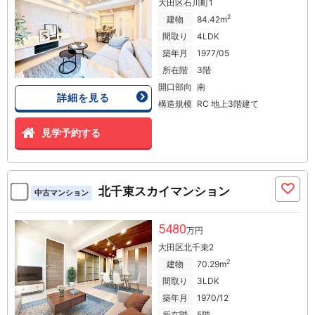
大田区石川町1
2
建物
84.42m
間取り
4LDK
築年月
1977/05
所在階
3階
開口部向
南
詳細を見る
構造規模
RC 地上3階建て
見学予約する
北千束スカイマンション
中古マンション
5480
万円
大田区北千束2
2
建物
70.29m
間取り
3LDK
築年月
1970/12
所在階
5階