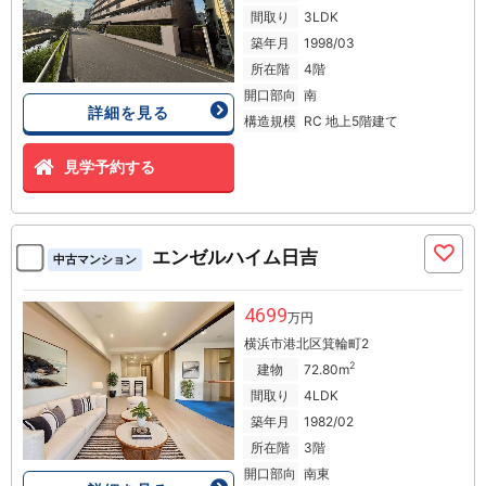
間取り
3LDK
築年月
1998/03
所在階
4階
開口部向
南
詳細を見る
構造規模
RC 地上5階建て
見学予約する
エンゼルハイム日吉
中古マンション
4699
万円
横浜市港北区箕輪町2
2
建物
72.80m
間取り
4LDK
築年月
1982/02
所在階
3階
開口部向
南東