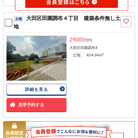
大田区田園調布４丁目 建築条件無し土
土地
地
29000
万円
大田区田園調布4
2
土地
404.94m
詳細を見る
見学予約する