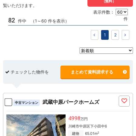
（無料）
覧いただけます。
表示件数：
件
82
件中 （1～60 件を表示）
1
2
チェックした物件を
まとめて資料請求する
武蔵中原パークホームズ
中古マンション
4998
万円
川崎市中原区下小田中6
2
建物
65.01m