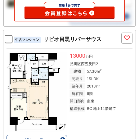
リビオ目黒リバーサウス
中古マンション
13000
万円
品川区西五反田2
2
建物
57.30m
間取り
1SLDK
築年月
2013/11
所在階
9階
開口部向
南東
構造規模
RC 地上14階建て