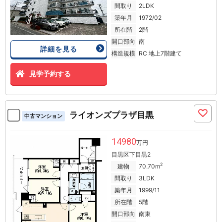
間取り
2LDK
築年月
1972/02
所在階
2階
開口部向
南
詳細を見る
構造規模
RC 地上7階建て
見学予約する
ライオンズプラザ目黒
中古マンション
14980
万円
目黒区下目黒2
2
建物
70.70m
間取り
3LDK
築年月
1999/11
所在階
5階
開口部向
南東