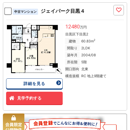
ジェイパーク目黒４
中古マンション
12480
万円
目黒区下目黒2
2
建物
60.83m
間取り
2LDK
築年月
2004/08
所在階
5階
開口部向
北東
構造規模
RC 地上9階建て
詳細を見る
見学予約する