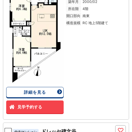
築年月
2000/02
所在階
4階
開口部向
南東
構造規模
RC 地上5階建て
詳細を見る
見学予約する
ドレッセ碑文谷