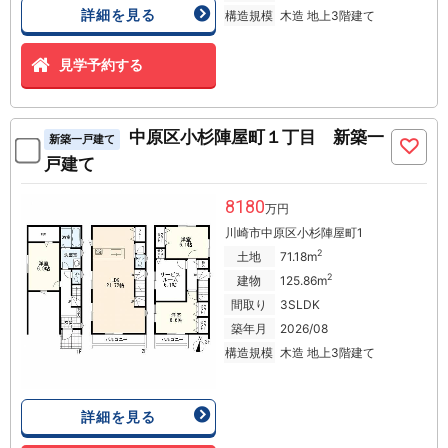
詳細を見る
構造規模
木造 地上3階建て
見学予約する
中原区小杉陣屋町１丁目 新築一
新築一戸建て
戸建て
8180
万円
川崎市中原区小杉陣屋町1
2
土地
71.18m
2
建物
125.86m
間取り
3SLDK
築年月
2026/08
構造規模
木造 地上3階建て
詳細を見る