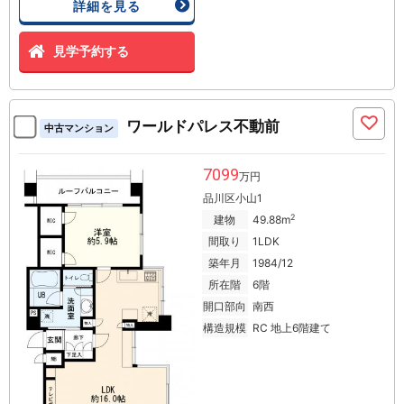
詳細を見る
見学予約する
ワールドパレス不動前
中古マンション
7099
万円
品川区小山1
2
建物
49.88m
間取り
1LDK
築年月
1984/12
所在階
6階
開口部向
南西
構造規模
RC 地上6階建て