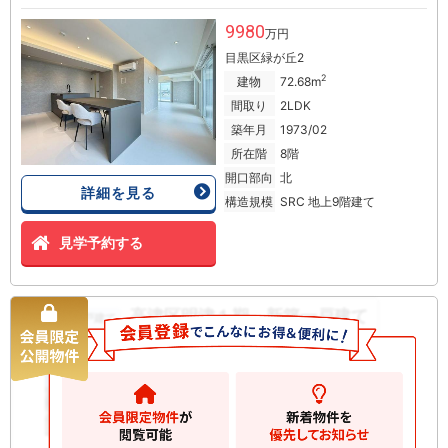
9980
万円
目黒区緑が丘2
2
建物
72.68m
間取り
2LDK
築年月
1973/02
所在階
8階
開口部向
北
詳細を見る
構造規模
SRC 地上9階建て
見学予約する
高津区明津１期 新築一戸建て
新築一戸建て
6290
万円
川崎市高津区明津
2
土地
60.43m
2
建物
94.80m