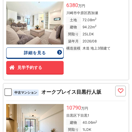
6380
万円
川崎市中原区西加瀬
2
土地
72.08m
2
建物
94.22m
間取り
2SLDK
築年月
2026/08
構造規模
木造 地上3階建て
詳細を見る
見学予約する
オークプレイス目黒行人坂
中古マンション
10790
万円
目黒区下目黒1
2
建物
40.06m
間取り
1LDK