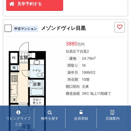
見学予約する
メゾンドヴィレ目黒
中古マンション
3880
万円
目黒区下目黒2
2
建物
24.79m
間取り
1K
築年月
1999/02
所在階
10階
開口部向
北東
構造規模
SRC 地上11階建て
リビングライフ
物件を探す
会員登録
店舗案内
とは