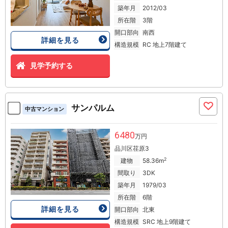
築年月
2012/03
所在階
3階
開口部向
南西
詳細を見る
構造規模
RC 地上7階建て
見学予約する
サンパルム
中古マンション
6480
万円
品川区荏原3
2
建物
58.36m
間取り
3DK
築年月
1979/03
所在階
6階
詳細を見る
開口部向
北東
構造規模
SRC 地上9階建て