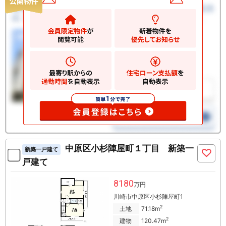
中原区小杉陣屋町１丁目 新築一
新築一戸建て
戸建て
8180
万円
川崎市中原区小杉陣屋町1
2
土地
71.18m
2
建物
120.47m