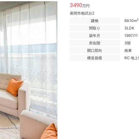
3490
万円
座間市相武台2
2
建物
69.10m
間取り
3LDK
築年月
1997/11
所在階
3階
開口部向
南東
構造規模
RC 地