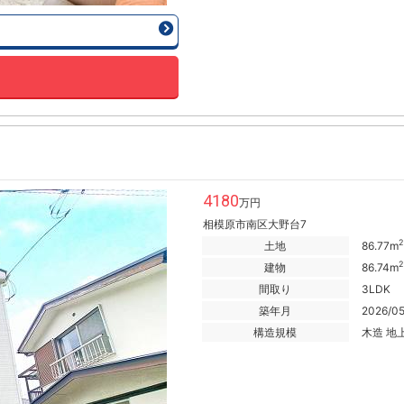
4180
万円
相模原市南区大野台7
2
土地
86.77m
2
建物
86.74m
間取り
3LDK
築年月
2026/0
構造規模
木造 地