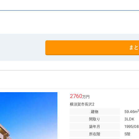
まと
2760
万円
横須賀市長沢2
2
建物
59.46m
間取り
3LDK
築年月
1995/08
所在階
5階