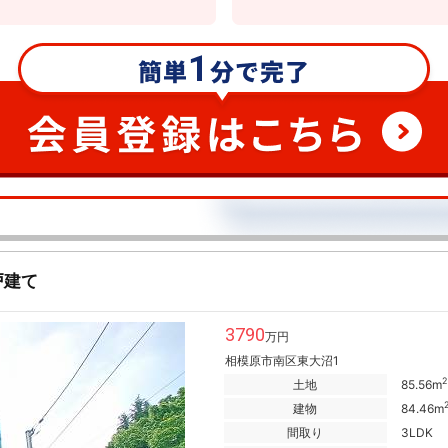
戸建て
3790
万円
相模原市南区東大沼1
2
土地
85.56m
建物
84.46m
間取り
3LDK