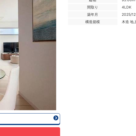
間取り
4LDK
築年月
2025/12
構造規模
木造 地