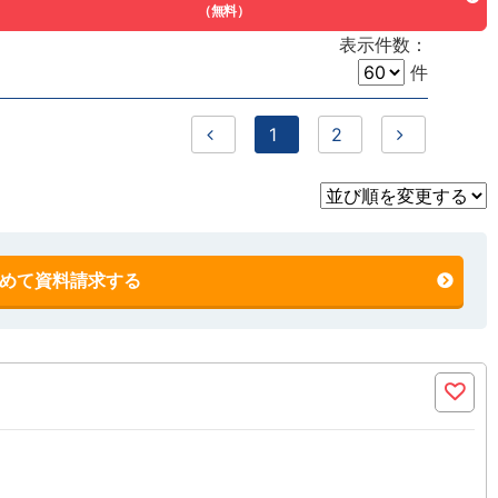
（無料）
表示件数：
件
1
2
めて資料請求する