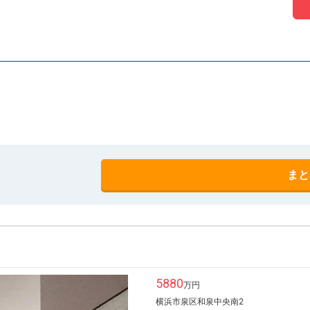
まと
5880
万円
横浜市泉区和泉中央南2