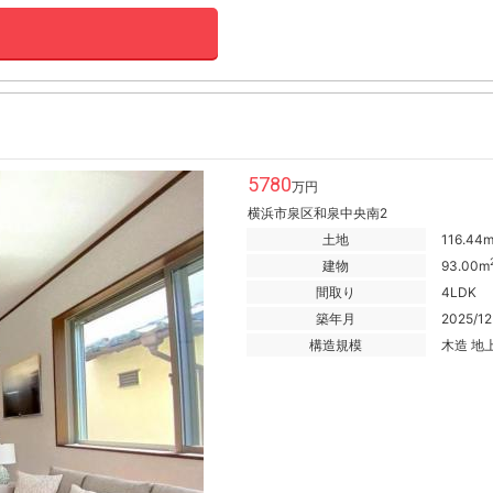
5780
万円
横浜市泉区和泉中央南2
土地
116.44
建物
93.00m
間取り
4LDK
築年月
2025/12
構造規模
木造 地