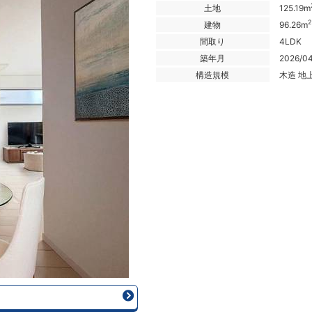
土地
125.19m
2
建物
96.26m
間取り
4LDK
築年月
2026/0
構造規模
木造 地