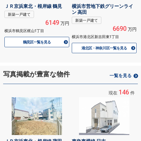
ＪＲ京浜東北・根岸線 鶴見
横浜市営地下鉄グリーンライ
ン 高田
新築一戸建て
新築一戸建て
6149
万円
6690
万円
横浜市鶴見区梶山1丁目
横浜市港北区新吉田東1丁目
鶴見区一覧を見る
港北区・神奈川区一覧を見る
写真掲載が豊富な物件
一覧を見る
146
現在
件