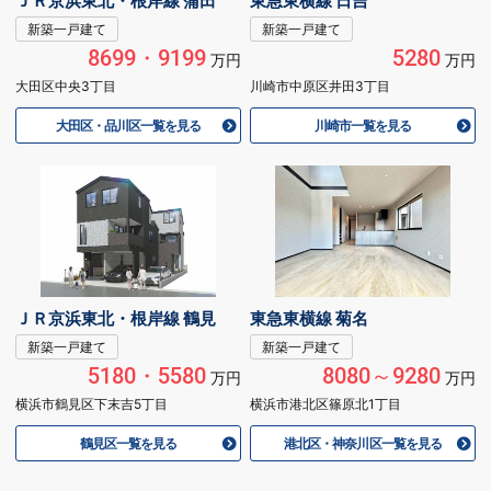
ＪＲ京浜東北・根岸線 蒲田
東急東横線 日吉
新築一戸建て
新築一戸建て
8699・9199
5280
万円
万円
大田区中央3丁目
川崎市中原区井田3丁目
大田区・品川区一覧を見る
川崎市一覧を見る
ＪＲ京浜東北・根岸線 鶴見
東急東横線 菊名
新築一戸建て
新築一戸建て
5180・5580
8080～9280
万円
万円
横浜市鶴見区下末吉5丁目
横浜市港北区篠原北1丁目
鶴見区一覧を見る
港北区・神奈川区一覧を見る