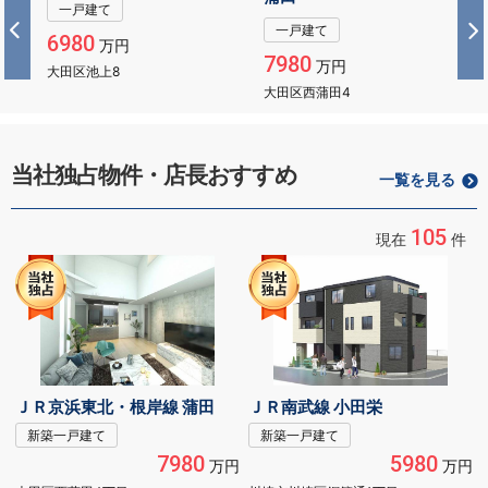
一戸建て
一戸建て
6980
万円
7980
万円
大田区池上8
大田区西蒲田4
当社独占物件・店長おすすめ
一覧を見る
105
現在
件
ＪＲ京浜東北・根岸線 蒲田
ＪＲ南武線 小田栄
新築一戸建て
新築一戸建て
7980
5980
万円
万円