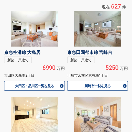
627
現在
件
京急空港線 大鳥居
東急田園都市線 宮崎台
新築一戸建て
新築一戸建て
6990
5250
万円
万円
大田区大森南2丁目
川崎市宮前区東有馬1丁目
大田区・品川区一覧を見る
川崎市一覧を見る