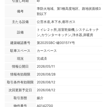
引渡し時期
即
準防火地域、第1種高度地区、路地状面積3
備考
割以下
主たる設備
公営水道,本下水,都市ガス
トイレ２ヶ所,浴室乾燥機,システムキッチ
設備
ン,カウンターキッチン,浄水器,床暖房
建築確認番号
第2025SBC-確00151Y号
駐車スペース
カースペース
現況
完成済
情報公開日
2026/05/11
情報有効期限
2026/08/28
取引条件有効期限
2026/08/12
次回更新予定日
2026/08/12
取引形態
媒介
物件番号
A0142700