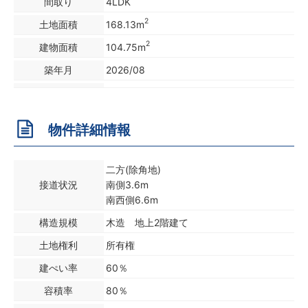
間取り
4LDK
2
土地面積
168.13m
2
建物面積
104.75m
築年月
2026/08
物件詳細情報
二方(除角地)
接道状況
南側3.6m
南西側6.6m
構造規模
木造 地上2階建て
土地権利
所有権
建ぺい率
60％
容積率
80％