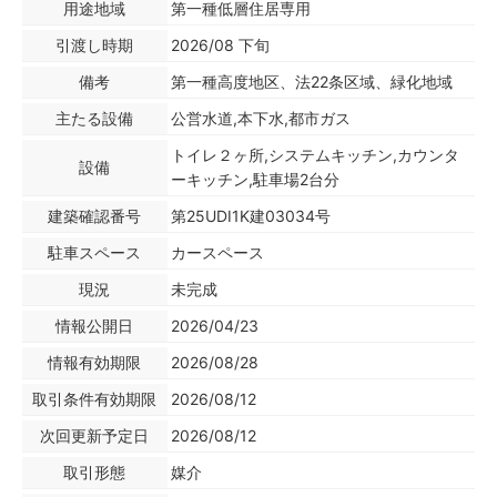
用途地域
第一種低層住居専用
引渡し時期
2026/08 下旬
備考
第一種高度地区、法22条区域、緑化地域
主たる設備
公営水道,本下水,都市ガス
トイレ２ヶ所,システムキッチン,カウンタ
設備
ーキッチン,駐車場2台分
建築確認番号
第25UDI1K建03034号
駐車スペース
カースペース
現況
未完成
情報公開日
2026/04/23
情報有効期限
2026/08/28
取引条件有効期限
2026/08/12
次回更新予定日
2026/08/12
取引形態
媒介