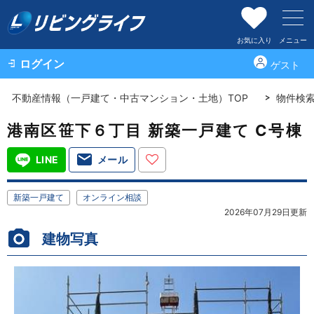
お気に入り
メニュー
ログイン
ゲスト
不動産情報（一戸建て・中古マンション・土地）TOP
物件検
港南区笹下６丁目 新築一戸建て C号棟
LINE
メール
新築一戸建て
オンライン相談
2026年07月29日更新
建物写真