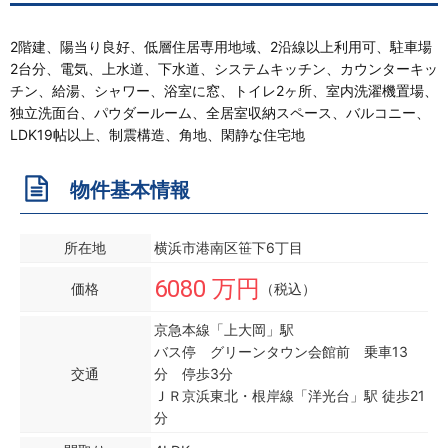
2階建、陽当り良好、低層住居専用地域、2沿線以上利用可、駐車場
2台分、電気、上水道、下水道、システムキッチン、カウンターキッ
チン、給湯、シャワー、浴室に窓、トイレ2ヶ所、室内洗濯機置場、
独立洗面台、パウダールーム、全居室収納スペース、バルコニー、
LDK19帖以上、制震構造、角地、閑静な住宅地
物件基本情報
所在地
横浜市港南区笹下6丁目
6080 万円
価格
（税込）
京急本線「上大岡」駅
バス停 グリーンタウン会館前 乗車13
交通
分 停歩3分
ＪＲ京浜東北・根岸線「洋光台」駅 徒歩21
分