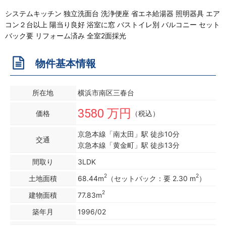
システムキッチン 独立洗面台 洗浄便座 省エネ給湯器 照明器具 エア
コン２台以上 陽当り良好 浴室に窓 バストイレ別 バルコニー セット
バック要 リフォーム済み 全室2面採光
物件基本情報
所在地
横浜市南区三春台
3580 万円
価格
（税込）
京急本線「南太田」駅 徒歩10分
交通
京急本線「黄金町」駅 徒歩13分
間取り
3LDK
2
2
土地面積
68.44m
（セットバック：要 2.30 m
）
2
建物面積
77.83m
築年月
1996/02