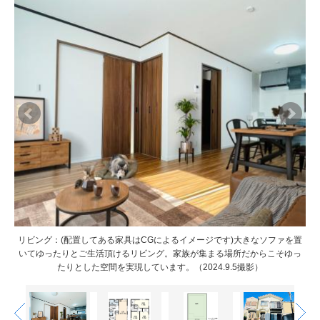
リビング：(配置してある家具はCGによるイメージです)大きなソファを置
リビング：(配置してある家具はCGによるイメージです)大きなソファを置
とが
とが
いてゆったりとご生活頂けるリビング。家族が集まる場所だからこそゆっ
いてゆったりとご生活頂けるリビング。家族が集まる場所だからこそゆっ
たりとした空間を実現しています。（2024.9.5撮影）
たりとした空間を実現しています。（2024.9.5撮影）