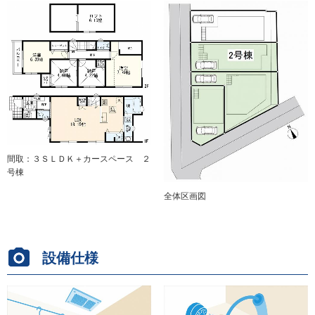
間取：３ＳＬＤＫ＋カースペース ２
号棟
全体区画図
設備仕様