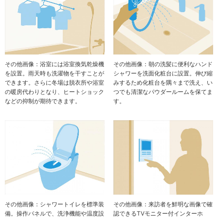
その他画像：浴室には浴室換気乾燥機
その他画像：朝の洗髪に便利なハンド
を設置。雨天時も洗濯物を干すことが
シャワーを洗面化粧台に設置。伸び縮
できます。さらに冬場は脱衣所や浴室
みするため化粧台を隅々まで洗え、い
の暖房代わりとなり、ヒートショック
つでも清潔なパウダールームを保てま
などの抑制が期待できます。
す。
その他画像：シャワートイレを標準装
その他画像：来訪者を鮮明な画像で確
備。操作パネルで、洗浄機能や温度設
認できるTVモニター付インターホ