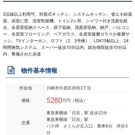
2沿線以上利用可、対面式キッチン、システムキッチン、省エネ給湯
器、浴室に窓、浴室乾燥機、トイレ2ヶ所、シャワー付き洗面化粧
台、全居室収納スペース、床下収納、洗面室収納、納戸、バルコニ
ー、全居室フローリング、ペアガラス、全居室複層ガラスか複層サ
ッシ、TVインターホン、ロフト（2、3号棟）、LDK15帖以上、24
時間換気システム、スーパー徒歩10分以内、総合病院徒歩10分以
内、整備された歩道
物件基本情報
所在地
川崎市中原区井田3丁目
5280
価格
万円（税込）
東急東横線「日吉」駅 徒歩22分
東急東横線「日吉」駅
交通
バス停 さくらが丘入口 乗車6分 停歩3
分