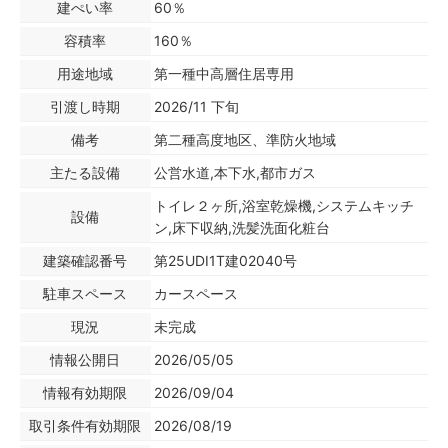
建ぺい率
60％
容積率
160％
用途地域
第一種中高層住居専用
引渡し時期
2026/11 下旬
備考
第二種高度地区、準防火地域
主たる設備
公営水道,本下水,都市ガス
トイレ２ヶ所,浴室乾燥機,システムキッチ
設備
ン,床下収納,洗髪洗面化粧台
建築確認番号
第25UDI1T建02040号
駐車スペース
カースペース
現況
未完成
情報公開日
2026/05/05
情報有効期限
2026/09/04
取引条件有効期限
2026/08/19