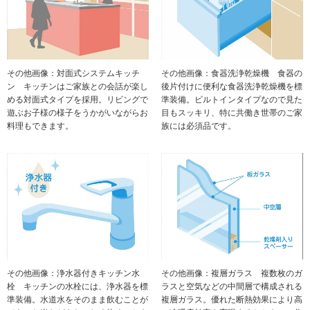
その他画像：対面式システムキッチ
その他画像：食器洗浄乾燥機 食器の
ン キッチンはご家族との会話が楽し
後片付けに便利な食器洗浄乾燥機を標
める対面式タイプを採用。リビングで
準装備。ビルトインタイプなので見た
遊ぶお子様の様子をうかがいながらお
目もスッキリ、特に共働き世帯のご家
料理もできます。
族には必須品です。
その他画像：浄水器付きキッチン水
その他画像：複層ガラス 複数枚のガ
栓 キッチンの水栓には、浄水器を標
ラスと空気などの中間層で構成される
準装備。水道水をそのまま飲むことが
複層ガラス。優れた断熱効果により高