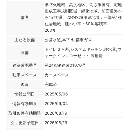
準防火地域、高度地区、高さ限度有、宅地
造成工事規制区域、緑化地域、前面道路か
備考
ら1m後退、22条区域用途地域：一部第1種
住居地域、建ぺい率：60% 容積率：
200%
主たる設備
公営水道,本下水,都市ガス
トイレ２ヶ所,システムキッチン,浄水器,ウ
設備
ォークインクローゼット,床暖房
建築確認番号
第24KAK建確01070号
駐車スペース
カースペース
現況
完成済
情報公開日
2025/05/06
情報有効期限
2026/09/04
取引条件有効期限
2026/08/19
次回更新予定日
2026/08/19