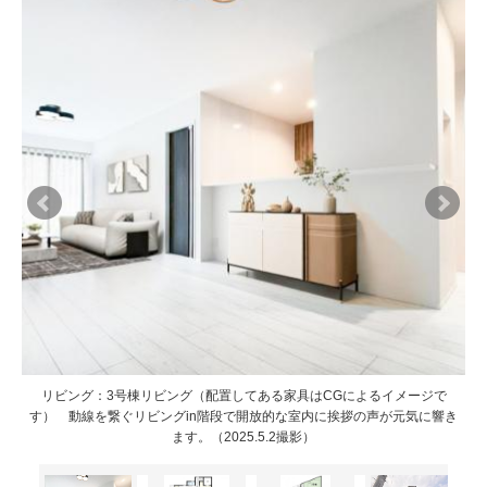
リビング：3号棟リビング（配置してある家具はCGによるイメージで
リビング：3号棟リビング（配置してある家具はCGによるイメージで
洗濯
洗濯
す） 動線を繋ぐリビングin階段で開放的な室内に挨拶の声が元気に響き
す） 動線を繋ぐリビングin階段で開放的な室内に挨拶の声が元気に響き
。
。
ます。（2025.5.2撮影）
ます。（2025.5.2撮影）