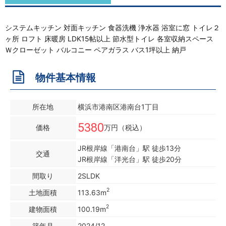
システムキッチン 対面キッチン 食器洗機 浄水器 浴室に窓 トイレ２
ヶ所 ロフト 床暖房 LDK15帖以上 節水型トイレ 各室収納スペース
Ｗクローゼット バルコニー ペアガラス バス1坪以上 納戸
物件基本情報
所在地
横浜市港南区港南台1丁目
5380
価格
万円（税込）
JR根岸線「港南台」駅 徒歩13分
交通
JR根岸線「洋光台」駅 徒歩20分
間取り
2SLDK
2
土地面積
113.63m
2
建物面積
100.19m
築年月
2024/12