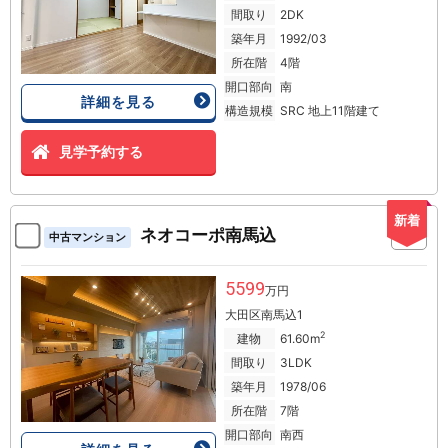
間取り
2DK
築年月
1992/03
所在階
4階
開口部向
南
詳細を見る
構造規模
SRC 地上11階建て
見学予約する
新着
ネオコーポ南馬込
中古マンション
5599
万円
大田区南馬込1
2
建物
61.60m
間取り
3LDK
築年月
1978/06
所在階
7階
開口部向
南西