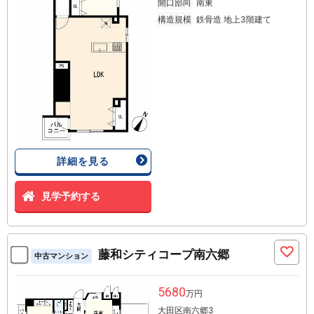
開口部向
南東
構造規模
鉄骨造 地上3階建て
詳細を見る
見学予約する
藤和シティコープ南六郷
中古マンション
5680
万円
大田区南六郷3