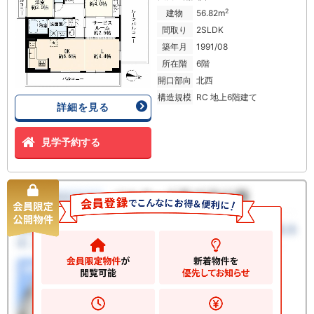
2
建物
56.82m
間取り
2SLDK
築年月
1991/08
所在階
6階
開口部向
北西
構造規模
RC 地上6階建て
詳細を見る
見学予約する