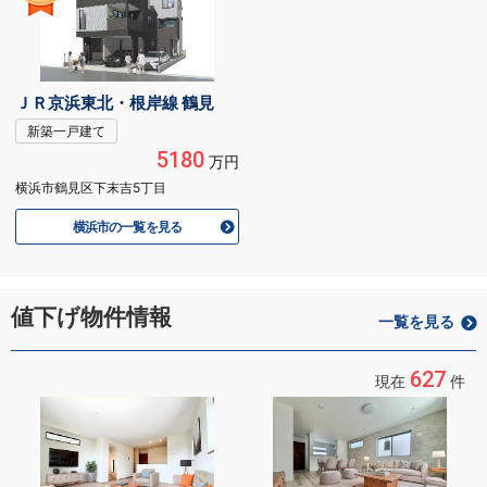
ＪＲ京浜東北・根岸線 鶴見
新築一戸建て
5180
万円
横浜市鶴見区下末吉5丁目
横浜市の一覧を見る
値下げ物件情報
一覧を見る
627
現在
件