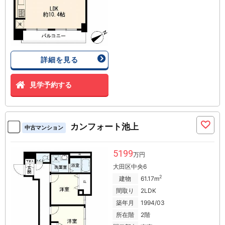
詳細を見る
見学予約する
カンフォート池上
中古マンション
5199
万円
大田区中央6
2
建物
61.17m
間取り
2LDK
築年月
1994/03
所在階
2階