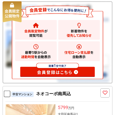
ネオコーポ南馬込
中古マンション
5799
万円
大田区南馬込1