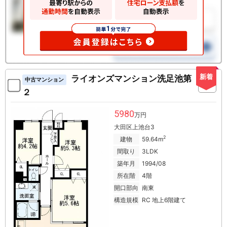
新着
ライオンズマンション洗足池第
中古マンション
２
5980
万円
大田区上池台3
2
建物
59.64m
間取り
3LDK
築年月
1994/08
所在階
4階
開口部向
南東
構造規模
RC 地上6階建て