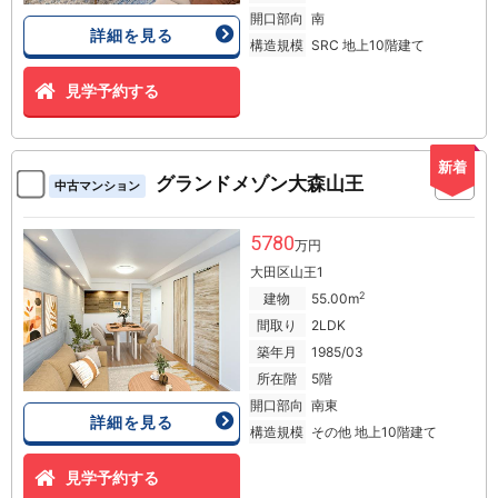
開口部向
南
詳細を見る
構造規模
SRC 地上10階建て
見学予約する
新着
グランドメゾン大森山王
中古マンション
5780
万円
大田区山王1
2
建物
55.00m
間取り
2LDK
築年月
1985/03
所在階
5階
開口部向
南東
詳細を見る
構造規模
その他 地上10階建て
見学予約する