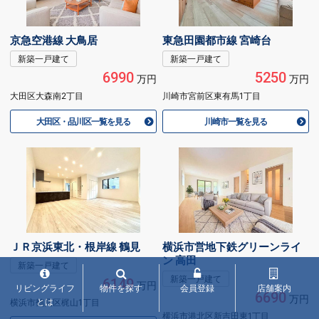
京急空港線 大鳥居
東急田園都市線 宮崎台
新築一戸建て
新築一戸建て
6990
5250
万円
万円
大田区大森南2丁目
川崎市宮前区東有馬1丁目
大田区・品川区一覧を見る
川崎市一覧を見る
ＪＲ京浜東北・根岸線 鶴見
横浜市営地下鉄グリーンライ
ン 高田
新築一戸建て
新築一戸建て
6149
万円
リビングライフ
物件を探す
会員登録
店舗案内
6690
万円
とは
横浜市鶴見区梶山1丁目
横浜市港北区新吉田東1丁目