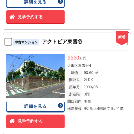
詳細を見る
見学予約する
新着
アクトピア東雪谷
中古マンション
5550
万円
大田区東雪谷4
2
建物
90.60m
間取り
2LDK
築年月
1990/05
所在階
3階
開口部向
南西
詳細を見る
構造規模
RC 地上4階建て 地下1階
見学予約する