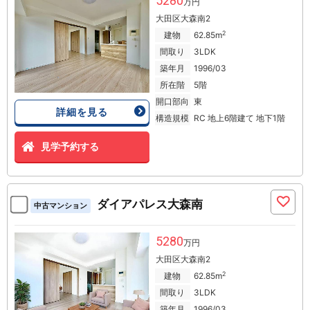
5280
万円
大田区大森南2
2
建物
62.85m
間取り
3LDK
築年月
1996/03
所在階
5階
開口部向
東
詳細を見る
構造規模
RC 地上6階建て 地下1階
見学予約する
ダイアパレス大森南
中古マンション
5280
万円
大田区大森南2
2
建物
62.85m
間取り
3LDK
築年月
1996/03