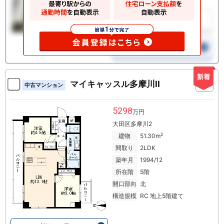
新着
マイキャッスル多摩川II
中古マンション
5298
万円
大田区多摩川2
2
建物
51.30m
間取り
2LDK
築年月
1994/12
所在階
5階
開口部向
北
構造規模
RC 地上5階建て