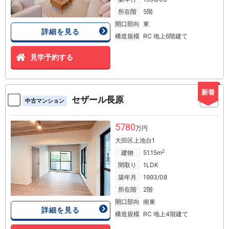
所在階
5階
開口部向
東
詳細を見る
構造規模
RC 地上6階建て
見学予約する
新着
セザール長原
中古マンション
5780
万円
大田区上池台1
2
建物
51.15m
間取り
1LDK
築年月
1993/08
所在階
2階
開口部向
南東
詳細を見る
構造規模
RC 地上4階建て