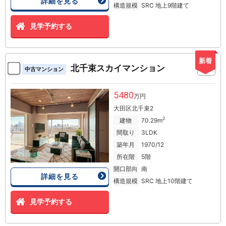
詳細を見る
構造規模
SRC 地上9階建て
見学予約する
新着
北千束スカイマンション
中古マンション
5480
万円
大田区北千束2
2
建物
70.29m
間取り
3LDK
築年月
1970/12
所在階
5階
開口部向
南
詳細を見る
構造規模
SRC 地上10階建て
見学予約する