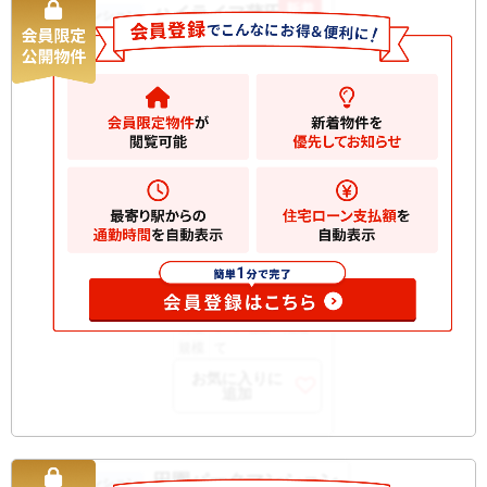
新着
ハイライフ蒲田
中古マンション
5180
万円
大田区蒲田
2
建物
49.61m
間取
2LDK
り
築年
1980/09
月
所在
5階
階
開口
北西
部向
構造
SRC 地上11階建
規模
て
お気に入りに
追加
田園パークマンション
中古マンション