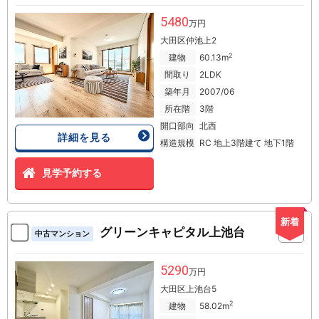
5480
万円
大田区仲池上2
2
建物
60.13m
間取り
2LDK
築年月
2007/06
所在階
3階
開口部向
北西
詳細を見る
構造規模
RC 地上3階建て 地下1階
見学予約する
新着
グリーンキャピタル上池台
中古マンション
5290
万円
大田区上池台5
2
建物
58.02m