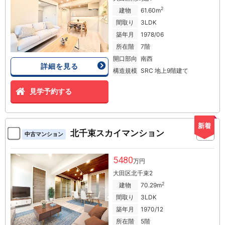
2
建物
61.60m
間取り
3LDK
築年月
1978/06
所在階
7階
開口部向
南西
詳細を見る
構造規模
SRC 地上9階建て
見学予約する
新着
北千束スカイマンション
中古マンション
5480
万円
大田区北千束2
2
建物
70.29m
間取り
3LDK
築年月
1970/12
所在階
5階