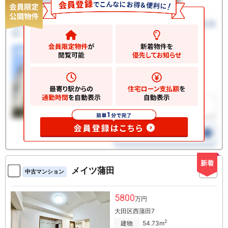
新着
メイツ蒲田
中古マンション
5800
万円
大田区西蒲田7
2
建物
54.73m