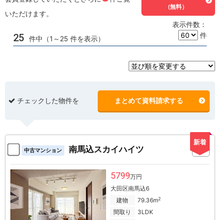
（無料）
いただけます。
表示件数：
件
25
件中（1～25 件を表示）
チェックした物件を
まとめて資料請求する
新着
南馬込スカイハイツ
中古マンション
5799
万円
大田区南馬込6
2
建物
79.36m
間取り
3LDK