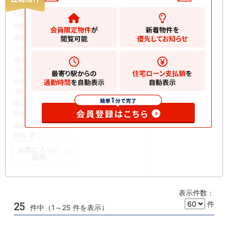
5199
万円
大田区中央
2
建物
61.17m
間取
-
り
築年
1994/03
月
所在
2階
階
開口
南東
部向
構造
鉄骨造 地上3階
規模
建て
お気に入りに
追加
表示件数：
件
25
件中（1～25 件を表示）