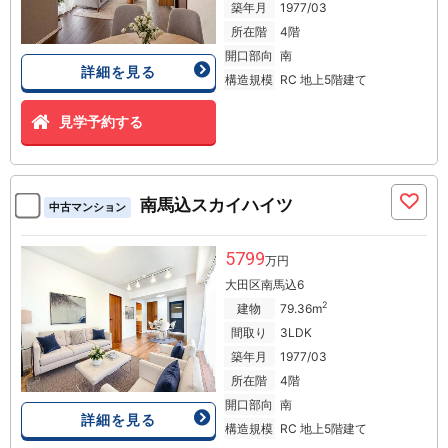
築年月
1977/03
所在階
4階
開口部向
南
詳細を見る
構造規模
RC 地上5階建て
見学予約する
南馬込スカイハイツ
中古マンション
5799
万円
大田区南馬込6
2
建物
79.36m
間取り
3LDK
築年月
1977/03
所在階
4階
開口部向
南
詳細を見る
構造規模
RC 地上5階建て