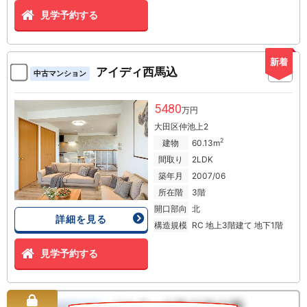
見学予約する
新着
アイディ西馬込
中古マンション
5480
万円
大田区仲池上2
2
建物
60.13m
間取り
2LDK
築年月
2007/06
所在階
3階
開口部向
北
詳細を見る
構造規模
RC 地上3階建て 地下1階
見学予約する