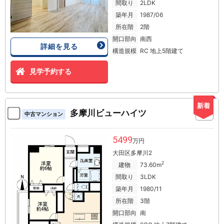
間取り
2LDK
築年月
1987/06
所在階
2階
開口部向
南西
詳細を見る
構造規模
RC 地上5階建て
見学予約する
新着
多摩川ビューハイツ
中古マンション
5499
万円
大田区多摩川2
2
建物
73.60m
間取り
3LDK
築年月
1980/11
所在階
3階
開口部向
南