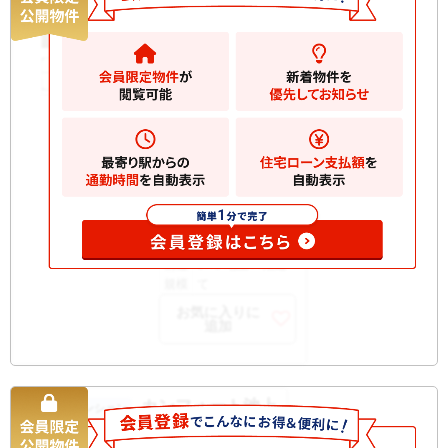
5880
万円
大田区北糀谷
2
建物
103.27m
間取
3LDK
り
築年
1996/12
月
所在
2階
階
開口
南東
部向
構造
SRC 地上14階建
規模
て
お気に入りに
追加
カンフォート池上
中古マンション