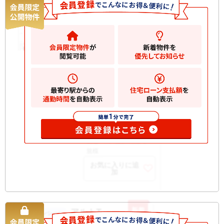
5490
万円
大田区田園調布
2
建物
71.05m
間取
1SLDK
り
築年
1970/07
月
所在
6階
階
開口
南西
部向
構造
RC 地上8階建て
規模
お気に入りに追
加
新着
アルトT
中古マンション