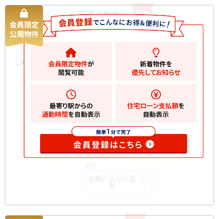
新着
山王アイチマンション
中古マンション
5500
万円
大田区山王
2
建物
56.04m
間取
2SLDK
り
築年
1973/08
月
所在
5階
階
開口
南東
部向
構造
SRC 地上9階建て
規模
お気に入りに追
加