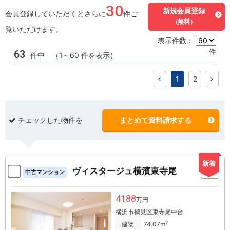
30
新規会員登録
会員登録していただくとさらに
件ご
（無料）
覧いただけます。
表示件数：
件
63
件中 （1～60 件を表示）
1
2
チェックした物件を
まとめて資料請求する
新着
ヴィスタージュ横濱東寺尾
中古マンション
4188
万円
横浜市鶴見区東寺尾中台
2
建物
74.07m