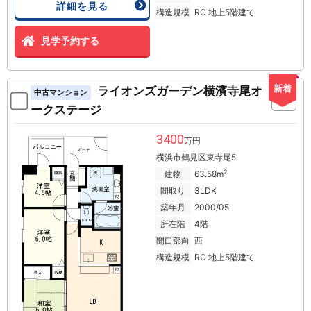
詳細を見る
構造規模
RC 地上5階建て
見学予約する
新着
ライオンズガーデン横濱寺尾オ
中古マンション
ークステージ
3400
万円
横浜市鶴見区東寺尾5
2
建物
63.58m
間取り
3LDK
築年月
2000/05
所在階
4階
開口部向
西
構造規模
RC 地上5階建て