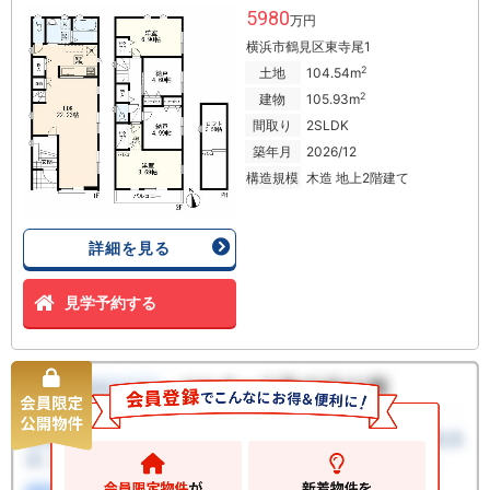
5980
万円
横浜市鶴見区東寺尾1
2
土地
104.54m
2
建物
105.93m
間取り
2SLDK
築年月
2026/12
構造規模
木造 地上2階建て
詳細を見る
見学予約する