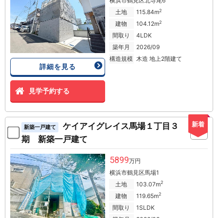
横浜市鶴見区北寺尾6
2
土地
115.84m
2
建物
104.12m
間取り
4LDK
築年月
2026/09
構造規模
木造 地上2階建て
詳細を見る
見学予約する
新着
ケイアイグレイス馬場１丁目３
新築一戸建て
期 新築一戸建て
5899
万円
横浜市鶴見区馬場1
2
土地
103.07m
2
建物
119.65m
間取り
1SLDK