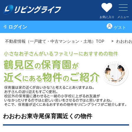
お気に入り
メニュー
ログイン
ゲスト
不動産情報（一戸建て・中古マンション・土地）TOP
わおわ
わおわお東寺尾保育園近くの物件