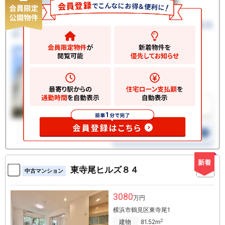
新着
東寺尾ヒルズ８４
中古マンション
3080
万円
横浜市鶴見区東寺尾1
2
建物
81.52m