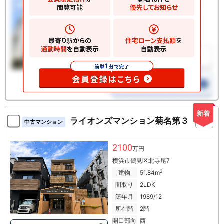
新着
ライオンズマンション菊名第３
中古マンション
2100
万円
横浜市鶴見区北寺尾7
2
建物
51.84m
間取り
2LDK
築年月
1989/12
所在階
2階
開口部向
西