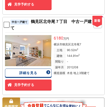
見学予約する
新着
鶴見区北寺尾７丁目 中古一戸建
中古一戸建て
て
6180
万円
横浜市鶴見区北寺尾7
2
土地
90.52m
2
建物
144.91m
間取り
-
築年月
2012/08
詳細を見る
構造規模
木造 地上3階建て
見学予約する