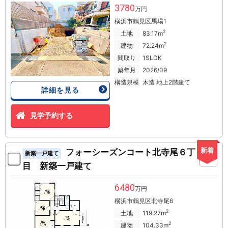
3780
万円
横浜市鶴見区馬場1
2
土地
83.17m
2
建物
72.24m
間取り
1SLDK
築年月
2026/09
構造規模
木造 地上2階建て
詳細を見る
見学予約する
新着
フォーシーズンコート北寺尾６丁
新築一戸建て
目 新築一戸建て
6480
万円
横浜市鶴見区北寺尾6
2
土地
119.27m
2
建物
104.33m