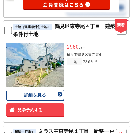
新着
鶴見区東寺尾４丁目 建築
土地（建築条件付土地）
条件付土地
2980
万円
横浜市鶴見区東寺尾4
2
土地
72.92m
詳細を見る
見学予約する
ミラスモ東寺尾１丁目 新築一戸
新築一戸建て