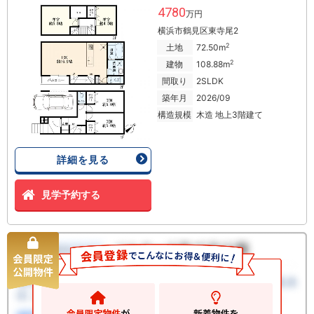
4780
万円
横浜市鶴見区東寺尾2
2
土地
72.50m
2
建物
108.88m
間取り
2SLDK
築年月
2026/09
構造規模
木造 地上3階建て
詳細を見る
見学予約する