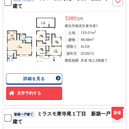
建て
5380
万円
横浜市鶴見区東寺尾1
2
土地
135.01m
2
建物
96.88m
間取り
4LDK
築年月
2026/12
構造規模
木造 地上2階建て
詳細を見る
見学予約する
新着
ミラスモ東寺尾１丁目 新築一戸
新築一戸建て
建て