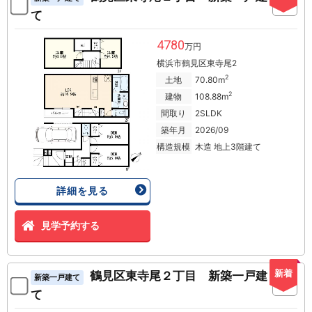
て
4780
万円
横浜市鶴見区東寺尾2
2
土地
70.80m
2
建物
108.88m
間取り
2SLDK
築年月
2026/09
構造規模
木造 地上3階建て
詳細を見る
見学予約する
新着
鶴見区東寺尾２丁目 新築一戸建
新築一戸建て
て