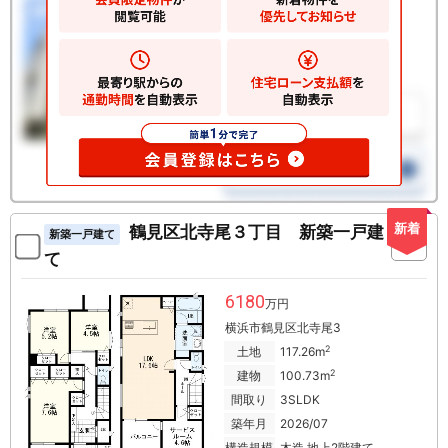
新着
鶴見区北寺尾３丁目 新築一戸建
新築一戸建て
て
6180
万円
横浜市鶴見区北寺尾3
2
土地
117.26m
2
建物
100.73m
間取り
3SLDK
築年月
2026/07
構造規模
木造 地上2階建て