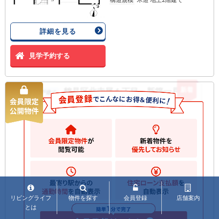
詳細を見る
見学予約する
新着
鶴見区北寺尾１丁目 新築一戸建て
新築一戸建て
5440
万円
横浜市鶴見区北寺尾
2
土地
97.12m
2
建物
89.80m
間取り
1SLDK
築年月
2026/05
構造規
木造 地上2階建て
模
リビングライフ
物件を探す
会員登録
店舗案内
お気に入りに追加
とは