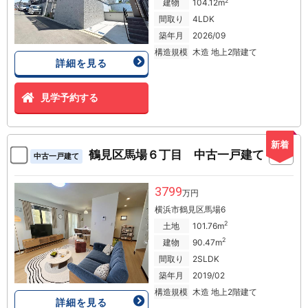
2
建物
104.12m
間取り
4LDK
築年月
2026/09
構造規模
木造 地上2階建て
詳細を見る
見学予約する
新着
鶴見区馬場６丁目 中古一戸建て
中古一戸建て
3799
万円
横浜市鶴見区馬場6
2
土地
101.76m
2
建物
90.47m
間取り
2SLDK
築年月
2019/02
構造規模
木造 地上2階建て
詳細を見る