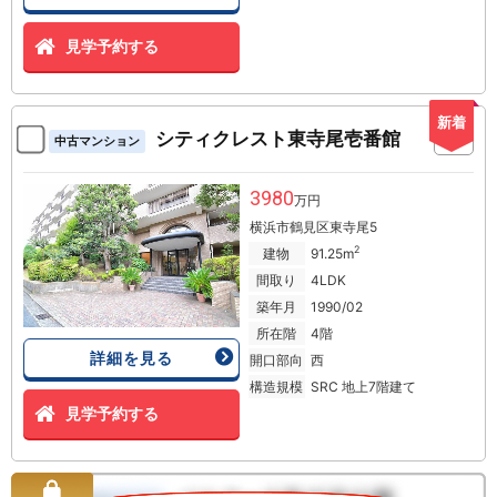
見学予約する
新着
シティクレスト東寺尾壱番館
中古マンション
3980
万円
横浜市鶴見区東寺尾5
2
建物
91.25m
間取り
4LDK
築年月
1990/02
所在階
4階
詳細を見る
開口部向
西
構造規模
SRC 地上7階建て
見学予約する