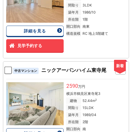
間取り
3LDK
築年月
1986/10
所在階
1階
開口部向
南東
詳細を見る
構造規模
RC 地上5階建て
見学予約する
新着
ニックアーバンハイム東寺尾
中古マンション
2590
万円
横浜市鶴見区東寺尾3
2
建物
52.44m
間取り
1SLDK
築年月
1989/04
所在階
2階
開口部向
南