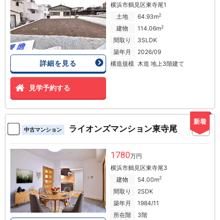
横浜市鶴見区東寺尾1
2
土地
64.93m
2
建物
114.06m
間取り
3SLDK
築年月
2026/09
詳細を見る
構造規模
木造 地上3階建て
見学予約する
新着
ライオンズマンション東寺尾
中古マンション
1780
万円
横浜市鶴見区東寺尾3
2
建物
54.00m
間取り
2SDK
築年月
1984/11
所在階
3階