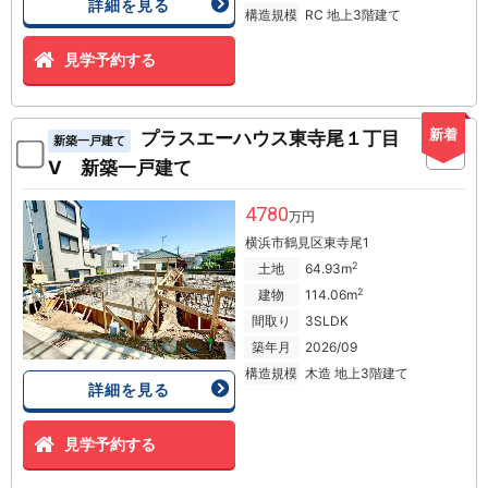
詳細を見る
構造規模
RC 地上3階建て
見学予約する
新着
プラスエーハウス東寺尾１丁目
新築一戸建て
V 新築一戸建て
4780
万円
横浜市鶴見区東寺尾1
2
土地
64.93m
2
建物
114.06m
間取り
3SLDK
築年月
2026/09
構造規模
木造 地上3階建て
詳細を見る
見学予約する