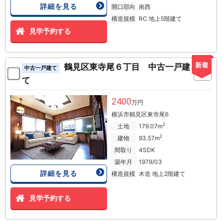
詳細を見る
開口部向
南西
構造規模
RC 地上5階建て
見学予約する
新着
鶴見区東寺尾６丁目 中古一戸建
中古一戸建て
て
2400
万円
横浜市鶴見区東寺尾6
2
土地
179.07m
2
建物
93.57m
間取り
4SDK
築年月
1979/03
詳細を見る
構造規模
木造 地上2階建て
見学予約する