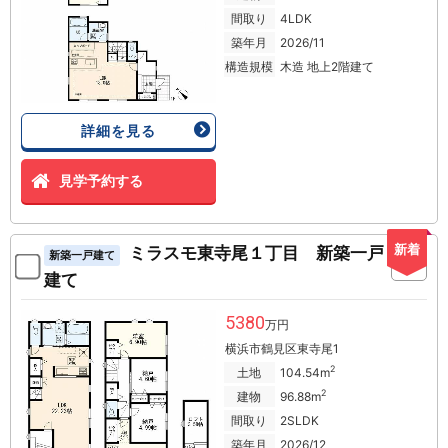
間取り
4LDK
築年月
2026/11
構造規模
木造 地上2階建て
詳細を見る
見学予約する
新着
ミラスモ東寺尾１丁目 新築一戸
新築一戸建て
建て
5380
万円
横浜市鶴見区東寺尾1
2
土地
104.54m
2
建物
96.88m
間取り
2SLDK
築年月
2026/12