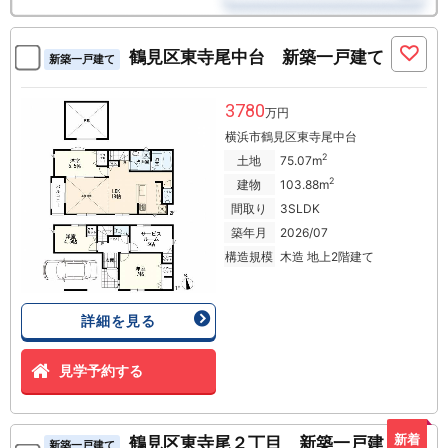
鶴見区東寺尾中台 新築一戸建て
新築一戸建て
3780
万円
横浜市鶴見区東寺尾中台
2
土地
75.07m
2
建物
103.88m
間取り
3SLDK
築年月
2026/07
構造規模
木造 地上2階建て
詳細を見る
見学予約する
新着
鶴見区東寺尾２丁目 新築一戸建
新築一戸建て