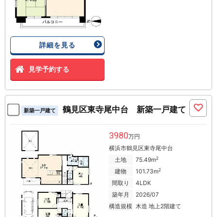
詳細を見る
見学予約する
鶴見区東寺尾中台 新築一戸建て
新築一戸建て
3980
万円
横浜市鶴見区東寺尾中台
2
土地
75.49m
2
建物
101.73m
間取り
4LDK
築年月
2026/07
構造規模
木造 地上2階建て