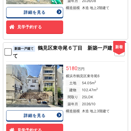
築年月
2026/08
構造規模
木造 地上2階建て
詳細を見る
見学予約する
新着
鶴見区東寺尾６丁目 新築一戸建
新築一戸建て
て
5180
万円
横浜市鶴見区東寺尾6
2
土地
54.05m
2
建物
102.47m
間取り
2SLDK
築年月
2026/10
構造規模
木造 地上3階建て
詳細を見る
見学予約する