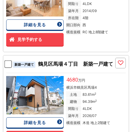
間取り
4LDK
築年月
2014/09
所在階
4階
詳細を見る
開口部向
西
構造規模
RC 地上8階建て
見学予約する
鶴見区馬場４丁目 新築一戸建て
新築一戸建て
4680
万円
横浜市鶴見区馬場4
2
土地
83.61m
2
建物
94.39m
間取り
4LDK
築年月
2026/07
詳細を見る
構造規模
木造 地上2階建て