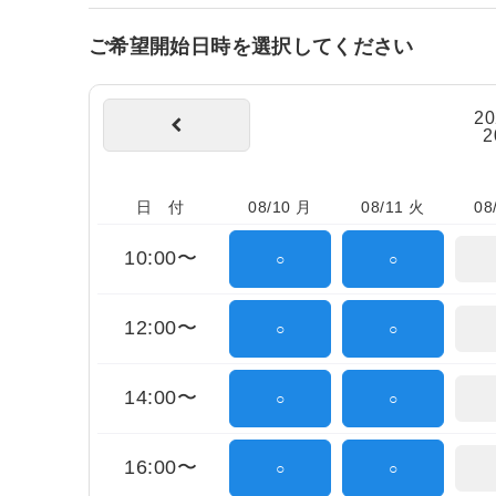
ご希望開始日時を選択してください
2
2
日 付
08/10 月
08/11 火
08
10:00〜
○
○
12:00〜
○
○
14:00〜
○
○
16:00〜
○
○