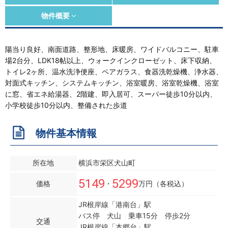
物件概要
陽当り良好、南面道路、整形地、床暖房、ワイドバルコニー、駐車
場2台分、LDK18帖以上、ウォークインクローゼット、床下収納、
トイレ2ヶ所、温水洗浄便座、ペアガラス、食器洗乾燥機、浄水器、
対面式キッチン、システムキッチン、浴室暖房、浴室乾燥機、浴室
に窓、省エネ給湯器、2階建、即入居可、スーパー徒歩10分以内、
小学校徒歩10分以内、整備された歩道
物件基本情報
所在地
横浜市栄区犬山町
5149
5299
価格
・
万円（各税込）
JR根岸線「港南台」駅
バス停 犬山 乗車15分 停歩2分
交通
JR根岸線「本郷台」駅