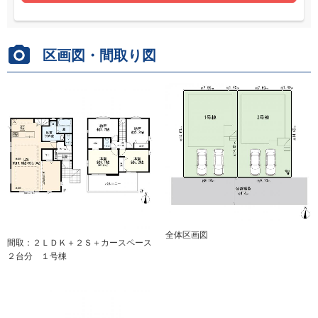
区画図・間取り図
全体区画図
間取：２ＬＤＫ＋２Ｓ＋カースペース
２台分 １号棟