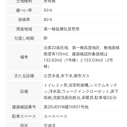
土地権利
所有権
建ぺい率
50％
容積率
80％
用途地域
第一種低層住居専用
引渡し時期
即
法第22条区域、第一種高度地区、敷地面積
限度有125m2、建築確認対象面積は
備考
132.62m2（1号棟）と133.03m2（2号
棟）
主たる設備
公営水道,本下水,都市ガス
トイレ２ヶ所,浴室乾燥機,システムキッチ
設備
ン,浄水器,ウォークインクローゼット,床下
収納,洗髪洗面化粧台,床暖房,駐車場2台分
建築確認番号
第25UDI1W建10651号他
駐車スペース
カースペース
現況
完成済