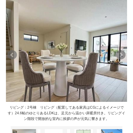
リビング：2号棟 リビング（配置してある家具はCGによるイメージで
リビング：2号棟 リビング（配置してある家具はCGによるイメージで
毎日
毎日
す）24.6帖のゆとりあるLDKは、足元から温かい床暖房付き。リビングイ
す）24.6帖のゆとりあるLDKは、足元から温かい床暖房付き。リビングイ
。
。
ン階段で開放的な室内に挨拶の声が元気に響きます。
ン階段で開放的な室内に挨拶の声が元気に響きます。