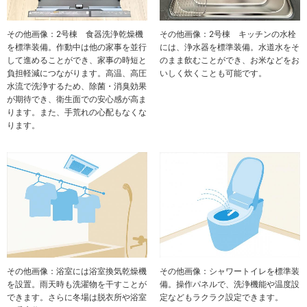
その他画像：2号棟 食器洗浄乾燥機
その他画像：2号棟 キッチンの水栓
を標準装備。作動中は他の家事を並行
には、浄水器を標準装備。水道水をそ
して進めることができ、家事の時短と
のまま飲むことができ、お米などをお
負担軽減につながります。高温、高圧
いしく炊くことも可能です。
水流で洗浄するため、除菌・消臭効果
が期待でき、衛生面での安心感が高ま
ります。また、手荒れの心配もなくな
ります。
その他画像：浴室には浴室換気乾燥機
その他画像：シャワートイレを標準装
を設置。雨天時も洗濯物を干すことが
備。操作パネルで、洗浄機能や温度設
できます。さらに冬場は脱衣所や浴室
定などもラクラク設定できます。