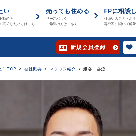
たい
売っても住める
FPに相談
不動産を
リースバック
住まいのこと・お
く売却したい方はこち
ご希望の方はこちら
専門家に聞いて解
新規会員登録
）TOP
会社概要
スタッフ紹介
細谷 岳澄