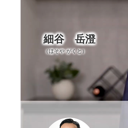
細谷 岳澄
（ほそや がくと）