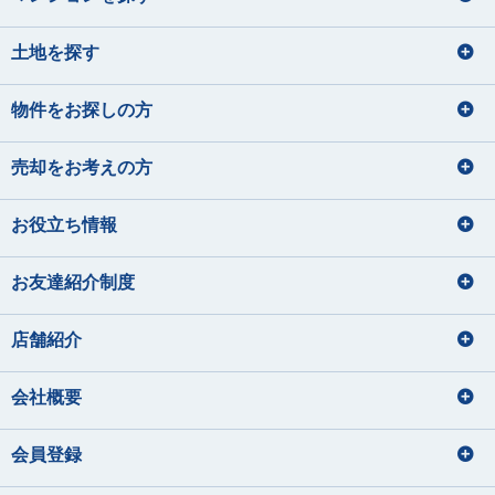
住宅ローンアドバイザー
ファイナンシャルプランナー
住宅ローンアドバイザー
損害保険募集人
課長
住宅ローンアドバイザー
矢後 美玲
宮内 悠吏
下藤 千秋
課長
土地を探す
皆元 諒也
中静 孝雄
やご みれい
みやうち ゆうじ
旅行
しもふじ ちあき
川口 涼太朗
国内外旅行
髙橋 かのん
映画鑑賞
ギター
音楽を聴くこと
みなもと りょうや
なかしず たかお
ゴルフ
ディズニーへ行く事
かわぐち りょうたろう
たかはし かのん
サウナ
スキューバダイビング
料理をすること
物件をお探しの方
サッカー観戦
グランピング
宅地建物取引士
住宅ローンアドバイザー
青野 真大
山本 裕月
住宅ローンアドバイザー
住宅ローンアドバイザー
宅地建物取引士
損害保険募集人
あおの まさひろ
やまもと ゆづき
宅地建物取引士
売却をお考えの方
住宅ローンアドバイザー
ファイナンシャルプランナー
住宅ローンアドバイザー
住宅ローンアドバイザー
旅行
お役立ち情報
損害保険募集人
釣り
ドライブ
宅地建物取引士
住宅ローンアドバイザー
バレーボール、温泉、漫画
海鮮を食べること
住宅ローンアドバイザー
ディズニーに行くこと
映画鑑賞、カメラで写真を撮ること
損害保険募集人
お友達紹介制度
秋元 渚
須﨑 なな子
内藤 里奈
大和久 優斗
美味しいコーヒーを飲みに行く
林 直樹
大塚 鈴菜
音楽、アニメ、ライブ参戦
あきもと なぎさ
すさき ななこ
ないとう りな
おおわく ゆうと
はやし なおき
おおつか れいな
店舗紹介
音楽鑑賞、お酒の飲み比べ
猫と戯れる
宅地建物取引士
住宅ローンアドバイザー
宅地建物取引士
住宅ローンアドバイザー
会社概要
宅地建物取引士
住宅ローンアドバイザー
海外旅行の動画を見る事
住宅ローンアドバイザー
住宅ローンアドバイザー
佐藤 幹汰
成田 果南
国内外旅行
損害保険募集人
会員登録
さとう かんた
なりた かなん
音楽
サッカー観戦
佐藤 礼奈
齊藤 ひより
水族館、海に行くこと
アニメを見る
旅行