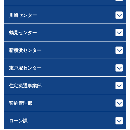
支店長
次長
池上 裕治
中村 亮太
いけがみ ゆうじ
なかむら りょうた
川崎センター
センター長
課長代理
下重 和之
伊藤 岳
しもじゅう かずゆき
いとう がく
鶴見センター
宅地建物取引士
宅地建物取引士
センター長
課長
ホームインスペクター
ファイナンシャルプランナー
荒木 雄輔
原 龍二
ファイナンシャルプランナー
住宅ローンアドバイザー
あらき ゆうすけ
はら りゅうじ
新横浜センター
宅地建物取引士
宅地建物取引士
住宅ローンアドバイザー
損害保険募集人
センター長
課長
損害保険募集人
相続診断士
ファイナンシャルプランナー
芝﨑 智大
村井 智
住宅ローンアドバイザー
住宅ローンアドバイザー
しばさき ともひろ
むらい さとる
東戸塚センター
宅地建物取引士
宅地建物取引士
損害保険募集人
損害保険募集人
ドライブ
センター長
課長
住宅ローンアドバイザー
ファイナンシャルプランナー
ゴルフ・料理
サウナ
岸本 健太
中山 匠平
損害保険募集人
住宅ローンアドバイザー
きしもと けんた
なかやま しょうへい
住宅流通事業部
宅地建物取引士
宅地建物取引士
キャンプ、登山
愛犬の散歩 たまに登山
センター長
課長
ホームインスペクター
住宅ローンアドバイザー
読書
ワイン
佐藤 広顕
戸崎 大祐
管理業務主任者
損害保険募集人
観葉植物
サッカー・旅行・ゲーム
さとう ひろあき
とさき だいすけ
契約管理部
宅地建物取引士
宅地建物取引士
ファイナンシャルプランナー
釣り
本部長
住宅ローンアドバイザー
住宅ローンアドバイザー
住宅ローンアドバイザー
田村 恭一
損害保険募集人
次長
課長
損害保険募集人
損害保険募集人
ツーリング
滝田 良平
西條 圭彦
たむら きょういち
ローン課
宅地建物取引士
宅地建物取引士
旅行
課長代理
たきた りょうへい
さいじょう よしひこ
ファイナンシャルプランナー
ファイナンシャルプランナー