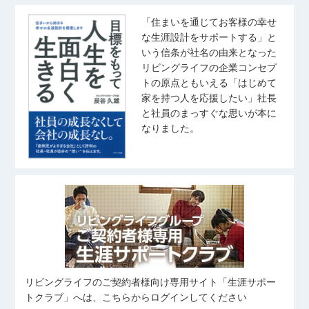
さとう れいな
さいとう ひより
・野球観戦 ・推し活 ・ゲー
散歩・写真
ム ・ゴルフ
宅地建物取引士
「住まいを通じてお客様の幸せ
住宅ローンアドバイザー
音楽鑑賞
な生涯設計をサポートする」と
住宅ローンアドバイザー
玉野井 美紀
松浦 竜也
宅地建物取引士
いう信条が社名の由来となった
旅行、ドラマ鑑賞
たまのい みき
まつうら たつや
住宅ローンアドバイザー
リビングライフの企業コンセプ
ゴルフ
トの原点ともいえる「はじめて
釣り
ラーメン・カフェ巡り
家を持つ人を応援したい」社長
音楽を聴くこと（J-pop）
宅地建物取引士
住宅ローンアドバイザー
高尾 泰至
秋葉 しおり
スポーツ観戦
と社員のまっすぐな思いが本に
住宅ローンアドバイザー
たかお たいし
あきば しおり
奥山 菜乃香
なりました。
武藤 桃子
齋藤 翼
おくやま なのか
野球観戦
むとう ももこ
さいとう つばさ
ピラティス
バレーボール
宅地建物取引士
旅行、料理、神社仏閣巡り
写真を撮ること
住宅ローンアドバイザー
友人とのお出かけ(ご飯/カフェ/商業
住宅ローンアドバイザー
施設など)
旅行
中村 優太
田鎖 大雅
姉の愛犬に会いに行くこと
野球観戦
伊藤 凜
なかむら ゆうた
たぐさり たいが
愛犬と過ごすこと
いとう りん
カフェ巡り
スキューバ・ダイビング
コンサートに行くこと
サッカーを見ること
スポーツ
リビングライフのご契約者様向け専用サイト「生涯サポー
住宅ローンアドバイザー
横溝 凱
向 奏汰
筋トレ
食べること
トクラブ」へは、こちらからログインしてください