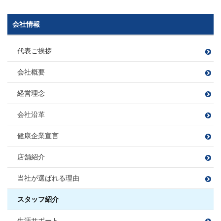
矢持 慎之介
住宅ローンアドバイザー
住宅ローンアドバイザー
野球
須崎 翔
旅行
ドライブ（2022年に車購入）
宅地建物取引士
やもち しんのすけ
損害保険募集人
損害保険募集人
読書
山口 遼太
岡野 稜大
B’ｚ鑑賞
釣り
すさき しょう
次長
課長代理
会社情報
課長
宅地建物取引士
宅地建物取引士
管理業務主任者
萩原 靖子
川島 竜太
木村 友亮
やまぐち りょうた
おかの りょうだい
賃貸不動産経営管理士
ファイナンシャルプランナー
住宅ローンアドバイザー
車 亜美
はぎわら やすこ
かわしま りゅうた
宅地建物取引士
きむら ゆうすけ
ファイナンシャルプランナー
住宅ローンアドバイザー
損害保険募集人
飲食店開拓(特にラーメン)
代表ご挨拶
宅地建物取引士
ちゃ あみ
住宅ローンアドバイザー
損害保険募集人
ファイナンシャルプランナー
愛猫と遊ぶこと
宅地建物取引士
宅地建物取引士
損害保険募集人
ファイナンシャルプランナー
住宅ローンアドバイザー
会社概要
宅地建物取引士
住宅ローンアドバイザー
住宅ローンアドバイザー
住宅ローンアドバイザー
住宅ローンアドバイザー
住宅ローンアドバイザー
野球観戦
課長
損害保険募集人
損害保険募集人
住宅ローンアドバイザー
課長
損害保険募集人
損害保険募集人
ファイナンシャルプランナー
小方 寿敏
フットサル
大好きな焼肉を食べること
小松 大南
経営理念
住宅ローンアドバイザー
穴田 孝
旅行
読書
伊東 諒
おがた かずと
こまつ だいな
損害保険募集人
野球観戦・テニス
プロ野球観戦・ゴルフ・カラオケ
あなだ たかし
いとう まこと
会社沿革
カフェ巡り
毎週銭湯
白米に合うおかず探し
フットサル
課長
映画鑑賞
映画鑑賞
旅行
福留 拓
宅地建物取引士
健康企業宣言
宅地建物取引士
樋熊 亮介
住宅ローンアドバイザー
ふくどめ ひらく
住宅ローンアドバイザー
住宅ローンアドバイザー
住宅ローンアドバイザー
損害保険募集人
ひぐま りょうすけ
損害保険募集人
店舗紹介
損害保険募集人
須合 瞳
松平 則彦
課長
伊藤 寛成
宅地建物取引士
当社が選ばれる理由
すごう ひとみ
まつだいら のりひこ
大藤 洋輔
サッカー、フットサル、バンド、ボ
住宅ローンアドバイザー
いとう ひろなり
佐藤 勝哉
尻無浜 圭佑
ーリング
住宅ローンアドバイザー
旅行
BBQ
損害保険募集人
だいとう ようすけ
損害保険募集人
ゴルフ
スタッフ紹介
さとう かつや
しりなしはま けいすけ
ドライブ
宅地建物取引士
宅地建物取引士
田邉 莉奈
山本 梨音
三橋 春紀
宮尾 拓人
宅地建物取引士
生涯サポート
ファイナンシャルプランナー
ファイナンシャルプランナー