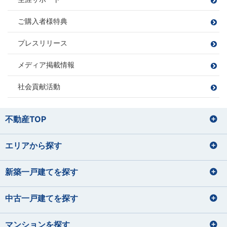
たなべ りな
やまもと りおん
みはし はるき
みやお たくと
住宅ローンアドバイザー
ゴルフ
ファイナンシャルプランナー
宅地建物取引士
宅地建物取引士
住宅ローンアドバイザー
住宅ローンアドバイザー
サウナ/アウトドア
損害保険募集人
ダーツ
住宅ローンアドバイザー
損害保険募集人
漫画を読む
ご購入者様特典
ファイナンシャルプランナー
ファイナンシャルプランナー
損害保険募集人
住宅ローンアドバイザー
住宅ローンアドバイザー
住宅ローンアドバイザー
住宅ローンアドバイザー
住宅ローンアドバイザー
住宅ローンアドバイザー
損害保険募集人
プレスリリース
損害保険募集人
損害保険募集人
損害保険募集人
中嶋 梓
桑野 郁弥
サッカー観戦
ゴルフ
なかじま あずさ
くわの ふみや
旅行
井上 将
秋山 知之
メディア掲載情報
ツーリング
サウナ
いのうえ しょう
あきやま ともゆき
バレーボール
読書
サッカー
野球
社会貢献活動
苔テラリウムの栽培
家具を見に行くこと
お酒を飲むこと
住宅ローンアドバイザー
住宅ローンアドバイザー
損害保険募集人
山田 正
損害保険募集人
田辺 明秀
筒井 将治
飯塚 志帆
宅地建物取引士
住宅ローンアドバイザー
やまだ ただし
たなべ あきひで
つつい まさはる
いいづか しほ
不動産TOP
住宅ローンアドバイザー
東間 愛莉
鈴木 理文
損害保険募集人
プロ野球観戦（12球団本拠地制覇を
運動
とうま えり
すずき りの
目指しています）
バレーボール、野球
エリアから探す
宅地建物取引士
宅地建物取引士
旅行
宅地建物取引士
住宅ローンアドバイザー
パン屋巡り（おすすめのパン屋さん
料理、カラオケ
菊地 聡之
平 愛梨
を教えて下さい！）
損害保険募集人
住宅ローンアドバイザー
ファイナンシャルプランナー
住宅ローンアドバイザー
サッカー観戦
きくち としゆき
たいら あいり
損害保険募集人
住宅ローンアドバイザー
住宅ローンアドバイザー
損害保険募集人
新築一戸建てを探す
石垣 小巻
大貫 文乃
佐藤 蓮
齋藤 セルジオ優
犬の散歩
損害保険募集人
希
いしがき こまき
おおぬき あやの
さとう れん
ハンドメイド
さいとう せるじおゆうき
中古一戸建てを探す
宅地建物取引士
宅地建物取引士
ドライブ・旅行
サイクリング フットサル サウナ
ファイナンシャルプランナー
ファイナンシャルプランナー
宅地建物取引士
宅地建物取引士
住宅ローンアドバイザー
住宅ローンアドバイザー
住宅ローンアドバイザー
マンションを探す