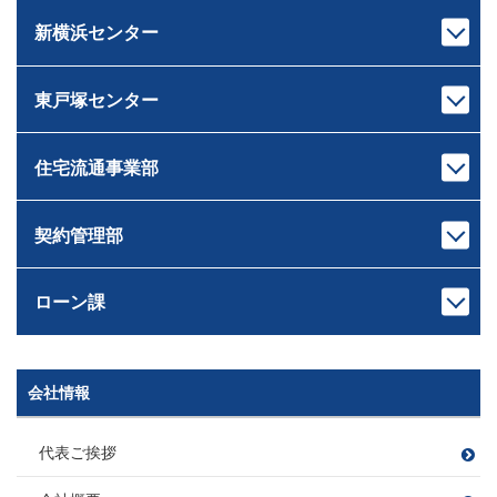
荒木 雄輔
原 龍二
ファイナンシャルプランナー
住宅ローンアドバイザー
あらき ゆうすけ
はら りゅうじ
新横浜センター
宅地建物取引士
宅地建物取引士
住宅ローンアドバイザー
損害保険募集人
センター長
課長
損害保険募集人
相続診断士
ファイナンシャルプランナー
芝﨑 智大
村井 智
住宅ローンアドバイザー
住宅ローンアドバイザー
しばさき ともひろ
むらい さとる
東戸塚センター
宅地建物取引士
宅地建物取引士
損害保険募集人
損害保険募集人
ドライブ
センター長
課長
住宅ローンアドバイザー
ファイナンシャルプランナー
ゴルフ・料理
サウナ
岸本 健太
中山 匠平
損害保険募集人
住宅ローンアドバイザー
きしもと けんた
なかやま しょうへい
住宅流通事業部
宅地建物取引士
宅地建物取引士
キャンプ、登山
愛犬の散歩 たまに登山
センター長
課長
ホームインスペクター
住宅ローンアドバイザー
読書
ワイン
佐藤 広顕
戸崎 大祐
管理業務主任者
損害保険募集人
観葉植物
サッカー・旅行・ゲーム
さとう ひろあき
とさき だいすけ
契約管理部
宅地建物取引士
宅地建物取引士
ファイナンシャルプランナー
釣り
本部長
住宅ローンアドバイザー
住宅ローンアドバイザー
住宅ローンアドバイザー
田村 恭一
損害保険募集人
次長
課長
損害保険募集人
損害保険募集人
ツーリング
滝田 良平
西條 圭彦
たむら きょういち
ローン課
宅地建物取引士
宅地建物取引士
旅行
課長代理
たきた りょうへい
さいじょう よしひこ
ファイナンシャルプランナー
ファイナンシャルプランナー
矢持 慎之介
住宅ローンアドバイザー
住宅ローンアドバイザー
野球
須崎 翔
旅行
ドライブ（2022年に車購入）
宅地建物取引士
やもち しんのすけ
損害保険募集人
損害保険募集人
読書
山口 遼太
岡野 稜大
B’ｚ鑑賞
釣り
すさき しょう
次長
課長代理
会社情報
課長
宅地建物取引士
宅地建物取引士
管理業務主任者
萩原 靖子
川島 竜太
木村 友亮
やまぐち りょうた
おかの りょうだい
賃貸不動産経営管理士
ファイナンシャルプランナー
住宅ローンアドバイザー
車 亜美
はぎわら やすこ
かわしま りゅうた
宅地建物取引士
きむら ゆうすけ
ファイナンシャルプランナー
住宅ローンアドバイザー
損害保険募集人
飲食店開拓(特にラーメン)
代表ご挨拶
宅地建物取引士
ちゃ あみ
住宅ローンアドバイザー
損害保険募集人
ファイナンシャルプランナー
愛猫と遊ぶこと
宅地建物取引士
宅地建物取引士
損害保険募集人
ファイナンシャルプランナー
住宅ローンアドバイザー