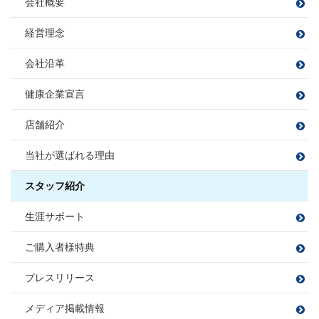
会社概要
宅地建物取引士
住宅ローンアドバイザー
住宅ローンアドバイザー
住宅ローンアドバイザー
住宅ローンアドバイザー
住宅ローンアドバイザー
野球観戦
課長
損害保険募集人
損害保険募集人
住宅ローンアドバイザー
課長
損害保険募集人
損害保険募集人
ファイナンシャルプランナー
小方 寿敏
フットサル
大好きな焼肉を食べること
小松 大南
経営理念
住宅ローンアドバイザー
穴田 孝
旅行
読書
伊東 諒
おがた かずと
こまつ だいな
損害保険募集人
野球観戦・テニス
プロ野球観戦・ゴルフ・カラオケ
あなだ たかし
いとう まこと
会社沿革
カフェ巡り
毎週銭湯
白米に合うおかず探し
フットサル
課長
映画鑑賞
映画鑑賞
旅行
福留 拓
宅地建物取引士
健康企業宣言
宅地建物取引士
樋熊 亮介
住宅ローンアドバイザー
ふくどめ ひらく
住宅ローンアドバイザー
住宅ローンアドバイザー
住宅ローンアドバイザー
損害保険募集人
ひぐま りょうすけ
損害保険募集人
店舗紹介
損害保険募集人
須合 瞳
松平 則彦
課長
伊藤 寛成
宅地建物取引士
当社が選ばれる理由
すごう ひとみ
まつだいら のりひこ
大藤 洋輔
サッカー、フットサル、バンド、ボ
住宅ローンアドバイザー
いとう ひろなり
佐藤 勝哉
尻無浜 圭佑
ーリング
住宅ローンアドバイザー
旅行
BBQ
損害保険募集人
だいとう ようすけ
損害保険募集人
ゴルフ
スタッフ紹介
さとう かつや
しりなしはま けいすけ
ドライブ
宅地建物取引士
宅地建物取引士
田邉 莉奈
山本 梨音
三橋 春紀
宮尾 拓人
宅地建物取引士
生涯サポート
ファイナンシャルプランナー
ファイナンシャルプランナー
たなべ りな
やまもと りおん
みはし はるき
みやお たくと
住宅ローンアドバイザー
ゴルフ
ファイナンシャルプランナー
宅地建物取引士
宅地建物取引士
住宅ローンアドバイザー
住宅ローンアドバイザー
サウナ/アウトドア
損害保険募集人
ダーツ
住宅ローンアドバイザー
損害保険募集人
漫画を読む
ご購入者様特典
ファイナンシャルプランナー
ファイナンシャルプランナー
損害保険募集人
住宅ローンアドバイザー
住宅ローンアドバイザー
住宅ローンアドバイザー
住宅ローンアドバイザー
住宅ローンアドバイザー
住宅ローンアドバイザー
損害保険募集人
プレスリリース
損害保険募集人
損害保険募集人
損害保険募集人
中嶋 梓
桑野 郁弥
サッカー観戦
ゴルフ
なかじま あずさ
くわの ふみや
旅行
井上 将
秋山 知之
メディア掲載情報
ツーリング
サウナ