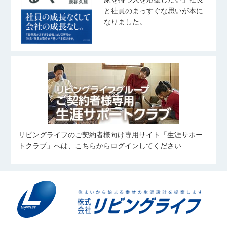
宅地建物取引士
住宅ローンアドバイザー
高尾 泰至
秋葉 しおり
スポーツ観戦
と社員のまっすぐな思いが本に
住宅ローンアドバイザー
たかお たいし
あきば しおり
奥山 菜乃香
なりました。
武藤 桃子
齋藤 翼
おくやま なのか
野球観戦
むとう ももこ
さいとう つばさ
ピラティス
バレーボール
宅地建物取引士
旅行、料理、神社仏閣巡り
写真を撮ること
住宅ローンアドバイザー
友人とのお出かけ(ご飯/カフェ/商業
住宅ローンアドバイザー
施設など)
旅行
中村 優太
田鎖 大雅
姉の愛犬に会いに行くこと
野球観戦
伊藤 凜
なかむら ゆうた
たぐさり たいが
愛犬と過ごすこと
いとう りん
カフェ巡り
スキューバ・ダイビング
コンサートに行くこと
サッカーを見ること
スポーツ
リビングライフのご契約者様向け専用サイト「生涯サポー
住宅ローンアドバイザー
横溝 凱
向 奏汰
筋トレ
食べること
トクラブ」へは、こちらからログインしてください
よこみぞ がい
むかい かなた
旅行、ボウリング、ダーツ
野球、自然観光
住宅ローンアドバイザー
細谷 岳澄
料理
望月 愼太郎
𠮷川 凜
筋トレ
ほそや がくと
もちづき しんたろう
よしかわ りん
旅行・ラーメンを食べること