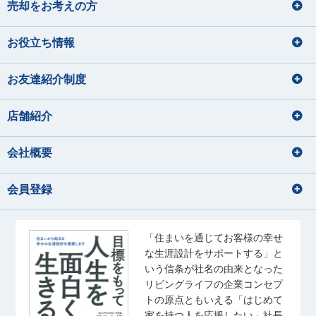
あおの まさひろ
やまもと ゆづき
宅地建物取引士
売却をお考えの方
住宅ローンアドバイザー
ファイナンシャルプランナー
住宅ローンアドバイザー
住宅ローンアドバイザー
旅行
お役立ち情報
損害保険募集人
釣り
ドライブ
宅地建物取引士
住宅ローンアドバイザー
バレーボール、温泉、漫画
海鮮を食べること
住宅ローンアドバイザー
ディズニーに行くこと
映画鑑賞、カメラで写真を撮ること
損害保険募集人
お友達紹介制度
秋元 渚
須﨑 なな子
内藤 里奈
大和久 優斗
美味しいコーヒーを飲みに行く
林 直樹
大塚 鈴菜
音楽、アニメ、ライブ参戦
あきもと なぎさ
すさき ななこ
ないとう りな
おおわく ゆうと
はやし なおき
おおつか れいな
店舗紹介
音楽鑑賞、お酒の飲み比べ
猫と戯れる
宅地建物取引士
住宅ローンアドバイザー
宅地建物取引士
住宅ローンアドバイザー
会社概要
宅地建物取引士
住宅ローンアドバイザー
海外旅行の動画を見る事
住宅ローンアドバイザー
住宅ローンアドバイザー
佐藤 幹汰
成田 果南
国内外旅行
損害保険募集人
会員登録
さとう かんた
なりた かなん
音楽
サッカー観戦
佐藤 礼奈
齊藤 ひより
水族館、海に行くこと
アニメを見る
旅行
さとう れいな
さいとう ひより
・野球観戦 ・推し活 ・ゲー
散歩・写真
ム ・ゴルフ
宅地建物取引士
「住まいを通じてお客様の幸せ
住宅ローンアドバイザー
音楽鑑賞
な生涯設計をサポートする」と
住宅ローンアドバイザー
玉野井 美紀
松浦 竜也
宅地建物取引士
いう信条が社名の由来となった
旅行、ドラマ鑑賞
たまのい みき
まつうら たつや
住宅ローンアドバイザー
リビングライフの企業コンセプ
ゴルフ
トの原点ともいえる「はじめて
釣り
ラーメン・カフェ巡り
家を持つ人を応援したい」社長
音楽を聴くこと（J-pop）