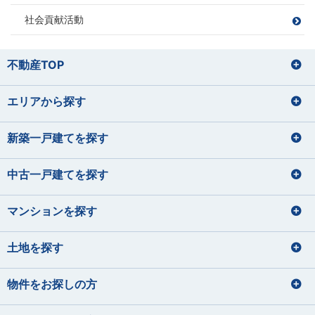
いのうえ しょう
あきやま ともゆき
バレーボール
読書
サッカー
野球
社会貢献活動
苔テラリウムの栽培
家具を見に行くこと
お酒を飲むこと
住宅ローンアドバイザー
住宅ローンアドバイザー
損害保険募集人
山田 正
損害保険募集人
田辺 明秀
筒井 将治
飯塚 志帆
宅地建物取引士
住宅ローンアドバイザー
やまだ ただし
たなべ あきひで
つつい まさはる
いいづか しほ
不動産TOP
住宅ローンアドバイザー
東間 愛莉
鈴木 理文
損害保険募集人
プロ野球観戦（12球団本拠地制覇を
運動
とうま えり
すずき りの
目指しています）
バレーボール、野球
エリアから探す
宅地建物取引士
宅地建物取引士
旅行
宅地建物取引士
住宅ローンアドバイザー
パン屋巡り（おすすめのパン屋さん
料理、カラオケ
菊地 聡之
平 愛梨
を教えて下さい！）
損害保険募集人
住宅ローンアドバイザー
ファイナンシャルプランナー
住宅ローンアドバイザー
サッカー観戦
きくち としゆき
たいら あいり
損害保険募集人
住宅ローンアドバイザー
住宅ローンアドバイザー
損害保険募集人
新築一戸建てを探す
石垣 小巻
大貫 文乃
佐藤 蓮
齋藤 セルジオ優
犬の散歩
損害保険募集人
希
いしがき こまき
おおぬき あやの
さとう れん
ハンドメイド
さいとう せるじおゆうき
中古一戸建てを探す
宅地建物取引士
宅地建物取引士
ドライブ・旅行
サイクリング フットサル サウナ
ファイナンシャルプランナー
ファイナンシャルプランナー
宅地建物取引士
宅地建物取引士
住宅ローンアドバイザー
住宅ローンアドバイザー
住宅ローンアドバイザー
マンションを探す
住宅ローンアドバイザー
ファイナンシャルプランナー
住宅ローンアドバイザー
損害保険募集人
課長
住宅ローンアドバイザー
矢後 美玲
宮内 悠吏
下藤 千秋
課長
土地を探す
皆元 諒也
中静 孝雄
やご みれい
みやうち ゆうじ
旅行
しもふじ ちあき
川口 涼太朗
国内外旅行
髙橋 かのん
映画鑑賞
ギター
音楽を聴くこと
みなもと りょうや
なかしず たかお
ゴルフ
ディズニーへ行く事
かわぐち りょうたろう
たかはし かのん
サウナ
スキューバダイビング
料理をすること
物件をお探しの方
サッカー観戦
グランピング
宅地建物取引士
住宅ローンアドバイザー
青野 真大
山本 裕月
住宅ローンアドバイザー
住宅ローンアドバイザー
宅地建物取引士
損害保険募集人