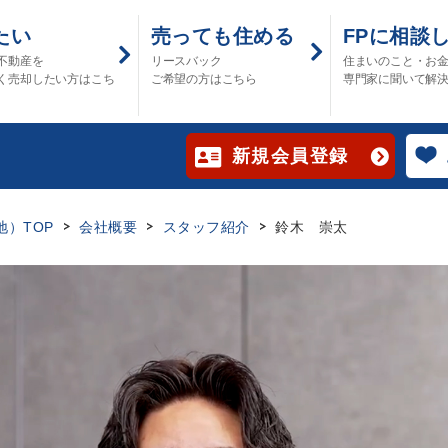
たい
売っても住める
FPに相談
不動産を
リースバック
住まいのこと・お
く売却したい方はこち
ご希望の方はこちら
専門家に聞いて解
新規会員登録
）TOP
会社概要
スタッフ紹介
鈴木 崇太