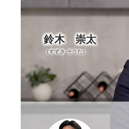
鈴木 崇太
（すずき そうた）